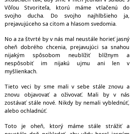
Vôľou Stvoriteľa, ktorú máme vtlačenú do
svojho ducha. Do svojho najhlbšieho ja,
prejavujúceho sa citom a hlasom svedomia.
No a za štvrté by v nás mal neustále horieť jasný
oheň dobrého chcenia, prejavujúci sa snahou
nijakým spôsobom neublížiť blížnym a
nespôsobiť im nijakú ujmu ani len v
myšlienkach.
Tieto veci by sme mali v sebe stále znovu a
znovu objavovať a oživovať. Mali by v nás
zostávať stále nové. Nikdy by nemali vyblednúť,
alebo ochladnúť.
Toto je oheň, ktorý máme stále strážiť a