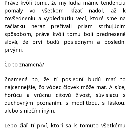
Práve kvôli tomu, že my ľudia máme tendenciu
pomaly vo všetkom kĺzať nadol, až k
zovšedneniu a vyblednutiu vecí, ktoré sme na
začiatku neraz prežívali priam strhujúcim
spôsobom, práve kvôli tomu boli prednesené
slová, že prví budú poslednými a poslední
prvými.
Čo to znamená?
Znamená to, že tí poslední budú mať to
najcennejšie, čo vôbec človek môže mať. A síce,
horúcu a vrúcnu citovú živosť, súvisiacu s
duchovným poznaním, s modlitbou, s láskou,
alebo s niečím iným.
Lebo žiaľ tí prví, ktorí sa k tomuto všetkému