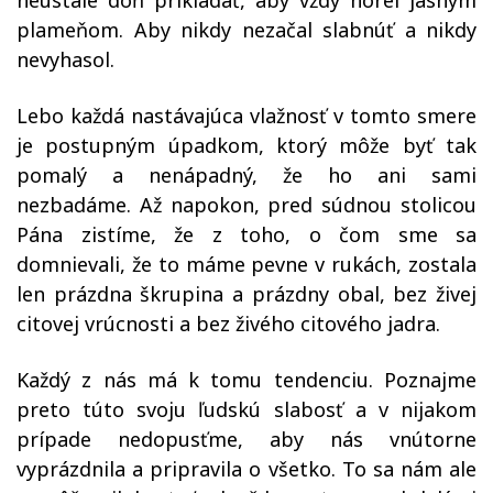
neustále doň prikladať, aby vždy horel jasným
plameňom. Aby nikdy nezačal slabnúť a nikdy
nevyhasol.
Lebo každá nastávajúca vlažnosť v tomto smere
je postupným úpadkom, ktorý môže byť tak
pomalý a nenápadný, že ho ani sami
nezbadáme. Až napokon, pred súdnou stolicou
Pána zistíme, že z toho, o čom sme sa
domnievali, že to máme pevne v rukách, zostala
len prázdna škrupina a prázdny obal, bez živej
citovej vrúcnosti a bez živého citového jadra.
Každý z nás má k tomu tendenciu. Poznajme
preto túto svoju ľudskú slabosť a v nijakom
prípade nedopusťme, aby nás vnútorne
vyprázdnila a pripravila o všetko. To sa nám ale