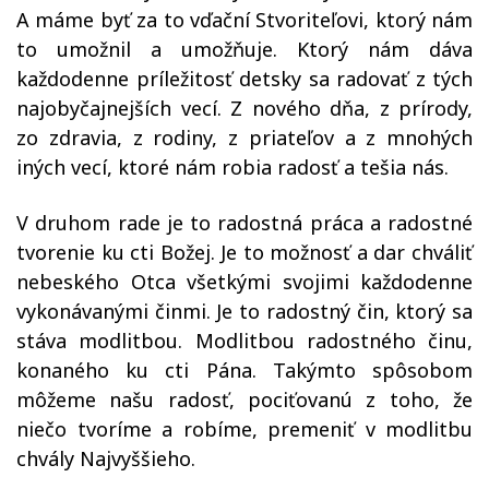
A máme byť za to vďační Stvoriteľovi, ktorý nám
to umožnil a umožňuje. Ktorý nám dáva
každodenne príležitosť detsky sa radovať z tých
najobyčajnejších vecí. Z nového dňa, z prírody,
zo zdravia, z rodiny, z priateľov a z mnohých
iných vecí, ktoré nám robia radosť a tešia nás.
V druhom rade je to radostná práca a radostné
tvorenie ku cti Božej. Je to možnosť a dar chváliť
nebeského Otca všetkými svojimi každodenne
vykonávanými činmi. Je to radostný čin, ktorý sa
stáva modlitbou. Modlitbou radostného činu,
konaného ku cti Pána. Takýmto spôsobom
môžeme našu radosť, pociťovanú z toho, že
niečo tvoríme a robíme, premeniť v modlitbu
chvály Najvyššieho.