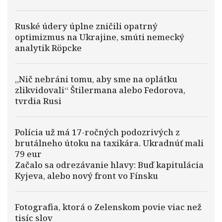
Ruské údery úplne zničili opatrný
optimizmus na Ukrajine, smúti nemecký
analytik Röpcke
„Nič nebráni tomu, aby sme na oplátku
zlikvidovali“ Štilermana alebo Fedorova,
tvrdia Rusi
Polícia už má 17-ročných podozrivých z
brutálneho útoku na taxikára. Ukradnúť mali
79 eur
Začalo sa odrezávanie hlavy: Buď kapitulácia
Kyjeva, alebo nový front vo Fínsku
Fotografia, ktorá o Zelenskom povie viac než
tisíc slov