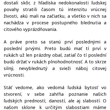
dostali skôr, z hľadiska nedokonalosti ľudskej
povahy stratili časom tú intenzitu vrúcnej
živosti, akú mali na začiatku, a všetko v nich sa
nachádza v procese postupného blednutia a
citového vyprázdňovania.
A práve preto sa stanú prví poslednými a
poslední prvými. Preto budú mať tí prví v
rukách už len prázdny obal, zatiaľ čo tí poslední
budú držať v rukách plnohodnotnosť. A to skrze
silný, nevyblednutý a svieži náboj citovej
vrúcnosti.
Stáť vedome, ako vedomá ľudská bytosť vo
stvorení, v sebe zahŕňa poznanie našich
ľudských predností, daností, ale aj slabostí. O
našom sklone k určitým slabostiam máme