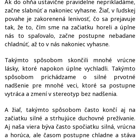
Ak do ohňa ustavične pravidelne neprikladáme,
začne slabnúť a nakoniec vyhasne. Žiaľ, v ľudskej
povahe je zakorenená lenivosť, čo sa prejavuje
tak, že to, čím sme na začiatku horeli a úplne
nás to spaľovalo, začne postupne nebadane
chladnúť, až to v nás nakoniec vyhasne.
Takýmto spôsobom skončili mnohé vrúcne
lásky, ktoré napokon úplne vychladli. Takýmto
spôsobom prichádzame o silné prvotné
nadšenie pre mnohé veci, ktoré sa postupne
vytráca a zmení v stereotyp bez nadšenia.
A žiaľ, takýmto spôsobom často končí aj na
začiatku silné a strhujúce duchovné prežívanie.
Aj naša viera býva často spočiatku silná, vrúcna
a horúca, ale časom postupne chladne a stáva