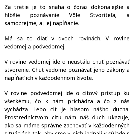
Za tretie je to snaha o čoraz dokonalejšie a
hlbšie poznávanie Vôle Stvoriteľa, a
samozrejme, aj jej napĺňanie.
Má sa to diať v dvoch rovinách. V rovine
vedomej a podvedomej.
V rovine vedomej ide o neustálu chuť poznávať
stvorenie. Chuť vedome poznávať jeho zákony a
napĺňať ich v každodennom živote.
V rovine podvedomej ide o citový prístup ku
všetkému, čo k nám prichádza a čo z nás
vychádza. Lebo cit je hlasom nášho ducha.
Prostredníctvom citu nám náš duch ukazuje,
ako sa máme správne zachovať v každodenných
situáciách tak, aby sme v nich jednali v súlade s