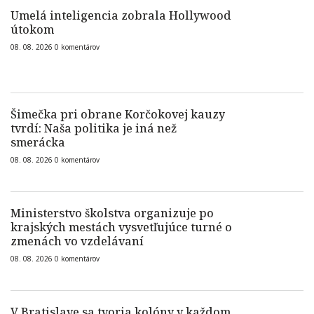
Umelá inteligencia zobrala Hollywood
útokom
08. 08. 2026
0
komentárov
Šimečka pri obrane Korčokovej kauzy
tvrdí: Naša politika je iná než
smerácka
08. 08. 2026
0
komentárov
Ministerstvo školstva organizuje po
krajských mestách vysvetľujúce turné o
zmenách vo vzdelávaní
08. 08. 2026
0
komentárov
V Bratislave sa tvoria kolóny v každom