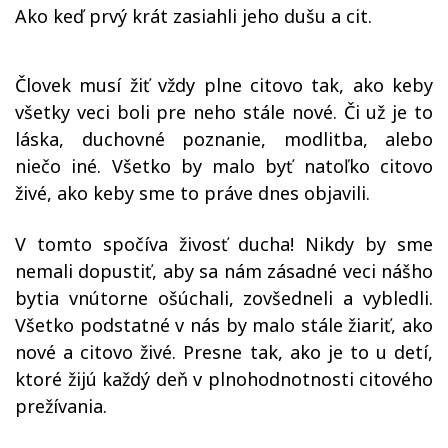
Ako keď prvý krát zasiahli jeho dušu a cit.
Človek musí žiť vždy plne citovo tak, ako keby
všetky veci boli pre neho stále nové. Či už je to
láska, duchovné poznanie, modlitba, alebo
niečo iné. Všetko by malo byť natoľko citovo
živé, ako keby sme to práve dnes objavili.
V tomto spočíva živosť ducha! Nikdy by sme
nemali dopustiť, aby sa nám zásadné veci nášho
bytia vnútorne ošúchali, zovšedneli a vybledli.
Všetko podstatné v nás by malo stále žiariť, ako
nové a citovo živé. Presne tak, ako je to u detí,
ktoré žijú každý deň v plnohodnotnosti citového
prežívania.