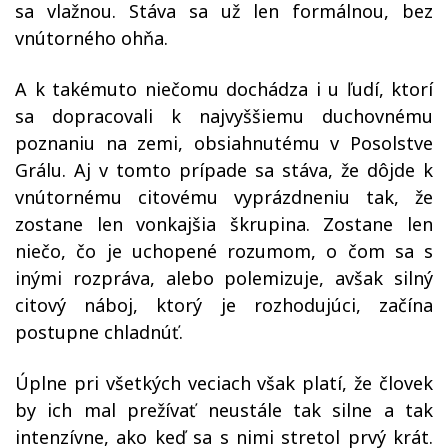
sa vlažnou. Stáva sa už len formálnou, bez
vnútorného ohňa.
A k takémuto niečomu dochádza i u ľudí, ktorí
sa dopracovali k najvyššiemu duchovnému
poznaniu na zemi, obsiahnutému v Posolstve
Grálu. Aj v tomto prípade sa stáva, že dôjde k
vnútornému citovému vyprázdneniu tak, že
zostane len vonkajšia škrupina. Zostane len
niečo, čo je uchopené rozumom, o čom sa s
inými rozpráva, alebo polemizuje, avšak silný
citový náboj, ktorý je rozhodujúci, začína
postupne chladnúť.
Úplne pri všetkých veciach však platí, že človek
by ich mal prežívať neustále tak silne a tak
intenzívne, ako keď sa s nimi stretol prvý krát.