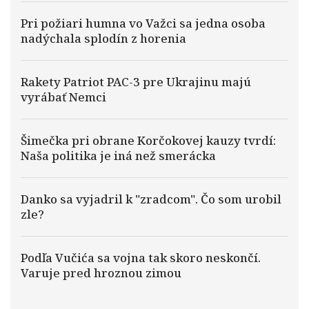
Pri požiari humna vo Važci sa jedna osoba
nadýchala splodín z horenia
Rakety Patriot PAC-3 pre Ukrajinu majú
vyrábať Nemci
Šimečka pri obrane Korčokovej kauzy tvrdí:
Naša politika je iná než smerácka
Danko sa vyjadril k "zradcom". Čo som urobil
zle?
Podľa Vučića sa vojna tak skoro neskončí.
Varuje pred hroznou zimou