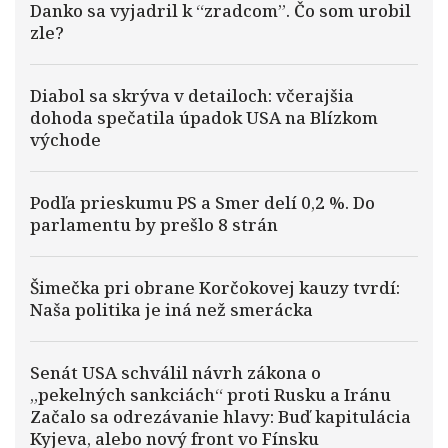
Danko sa vyjadril k “zradcom”. Čo som urobil
zle?
Diabol sa skrýva v detailoch: včerajšia
dohoda spečatila úpadok USA na Blízkom
východe
Podľa prieskumu PS a Smer delí 0,2 %. Do
parlamentu by prešlo 8 strán
Šimečka pri obrane Korčokovej kauzy tvrdí:
Naša politika je iná než smerácka
Senát USA schválil návrh zákona o
„pekelných sankciách“ proti Rusku a Iránu
Začalo sa odrezávanie hlavy: Buď kapitulácia
Kyjeva, alebo nový front vo Fínsku