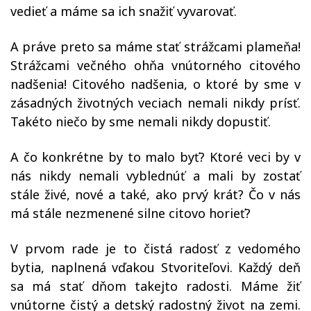
vedieť a máme sa ich snažiť vyvarovať.
A práve preto sa máme stať strážcami plameňa!
Strážcami večného ohňa vnútorného citového
nadšenia! Citového nadšenia, o ktoré by sme v
zásadných životných veciach nemali nikdy prísť.
Takéto niečo by sme nemali nikdy dopustiť.
A čo konkrétne by to malo byť? Ktoré veci by v
nás nikdy nemali vyblednúť a mali by zostať
stále živé, nové a také, ako prvý krát? Čo v nás
má stále nezmenené silne citovo horieť?
V prvom rade je to čistá radosť z vedomého
bytia, naplnená vďakou Stvoriteľovi. Každý deň
sa má stať dňom takejto radosti. Máme žiť
vnútorne čistý a detský radostný život na zemi.