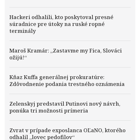
Hackeri odhalili, kto poskytoval presné
súradnice pre útoky na ruské ropné
terminály
Maroš Kramár: „Zastavme my Fica, Slováci
ožijú!“
Kňaz Kuffa generálnej prokuratúre:
Zdôvodnenie podania trestného oznámenia
Zelenskyj predstavil Putinovi nový návrh,
ponúka tri možnosti prímeria
Zvrat v prípade exposlanca OĽaNO, ktorého
odhalil „lovec pedofilov“