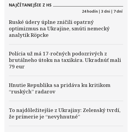
NAJČÍTANEJŠIE Z HS
24 hodín
|
3 dni
|
7 dní
Ruské údery úplne zničili opatrný
optimizmus na Ukrajine, smúti nemecký
analytik Röpcke
Polícia už má 17-ročných podozrivých z
brutálneho útoku na taxikára. Ukradnúť mali
79 eur
Hnutie Republika sa pridáva ku kritikom
“ruských” radarov
To najdôležitejšie z Ukrajiny: Zelenský tvrdí,
že prímerie je “nevyhnutné”