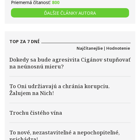
Priemerná čítanosť:
800
ĎALŠIE ČLÁNKY AUTORA
TOP ZA 7 DNÍ
Najčítanejšie
|
Hodnotenie
Dokedy sa bude agresivita Cigánov stupňovať
na neúnosnú mieru?
To Oni udržiavajú a chránia korupciu.
Žalujem na Nich!
Trochu čistého vína
To nové, nezastaviteľné a nepochopiteľné,
prichádza!