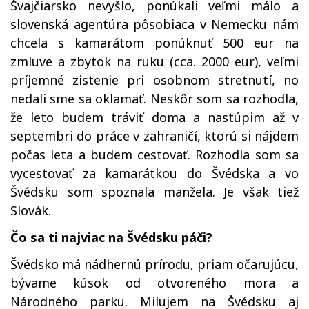
Švajčiarsko nevyšlo, ponúkali veľmi málo a
slovenská agentúra pôsobiaca v Nemecku nám
chcela s kamarátom ponúknuť 500 eur na
zmluve a zbytok na ruku (cca. 2000 eur), veľmi
príjemné zistenie pri osobnom stretnutí, no
nedali sme sa oklamať. Neskôr som sa rozhodla,
že leto budem tráviť doma a nastúpim až v
septembri do práce v zahraničí, ktorú si nájdem
počas leta a budem cestovať. Rozhodla som sa
vycestovať za kamarátkou do Švédska a vo
Švédsku som spoznala manžela. Je však tiež
Slovák.
Čo sa ti najviac na Švédsku páči?
Švédsko má nádhernú prírodu, priam očarujúcu,
bývame kúsok od otvoreného mora a
Národného parku. Milujem na Švédsku aj