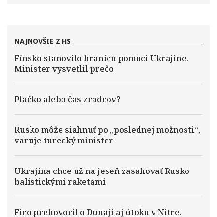
NAJNOVŠIE Z HS
Fínsko stanovilo hranicu pomoci Ukrajine.
Minister vysvetlil prečo
Plačko alebo čas zradcov?
Rusko môže siahnuť po „poslednej možnosti“,
varuje turecký minister
Ukrajina chce už na jeseň zasahovať Rusko
balistickými raketami
Fico prehovoril o Dunaji aj útoku v Nitre.