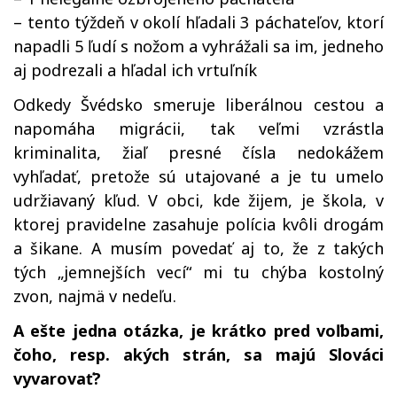
– tento týždeň v okolí hľadali 3 páchateľov, ktorí
napadli 5 ľudí s nožom a vyhrážali sa im, jedneho
aj podrezali a hľadal ich vrtuľník
Odkedy Švédsko smeruje liberálnou cestou a
napomáha migrácii, tak veľmi vzrástla
kriminalita, žiaľ presné čísla nedokážem
vyhľadať, pretože sú utajované a je tu umelo
udržiavaný kľud. V obci, kde žijem, je škola, v
ktorej pravidelne zasahuje polícia kvôli drogám
a šikane. A musím povedať aj to, že z takých
tých „jemnejších vecí“ mi tu chýba kostolný
zvon, najmä v nedeľu.
A ešte jedna otázka, je krátko pred voľbami,
čoho, resp. akých strán, sa majú Slováci
vyvarovať?