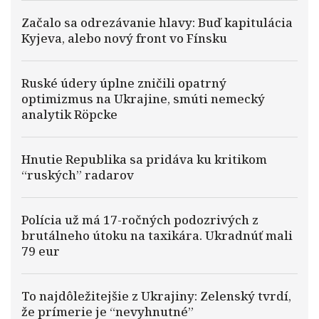
Začalo sa odrezávanie hlavy: Buď kapitulácia
Kyjeva, alebo nový front vo Fínsku
Ruské údery úplne zničili opatrný
optimizmus na Ukrajine, smúti nemecký
analytik Röpcke
Hnutie Republika sa pridáva ku kritikom
“ruských” radarov
Polícia už má 17-ročných podozrivých z
brutálneho útoku na taxikára. Ukradnúť mali
79 eur
To najdôležitejšie z Ukrajiny: Zelenský tvrdí,
že prímerie je “nevyhnutné”