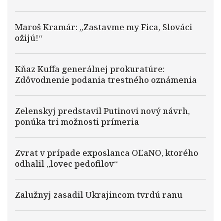
Maroš Kramár: „Zastavme my Fica, Slováci
ožijú!“
Kňaz Kuffa generálnej prokuratúre:
Zdôvodnenie podania trestného oznámenia
Zelenskyj predstavil Putinovi nový návrh,
ponúka tri možnosti prímeria
Zvrat v prípade exposlanca OĽaNO, ktorého
odhalil „lovec pedofilov“
Zalužnyj zasadil Ukrajincom tvrdú ranu