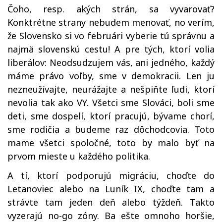
Čoho, resp. akých strán, sa vyvarovať?
Konktrétne strany nebudem menovať, no verím,
že Slovensko si vo februári vyberie tú správnu a
najmä slovenskú cestu! A pre tých, ktorí volia
liberálov: Neodsudzujem vás, ani jedného, každý
máme právo voľby, sme v demokracii. Len ju
nezneužívajte, neurážajte a nešpiňte ľudi, ktorí
nevolia tak ako VY. Všetci sme Slováci, boli sme
deti, sme dospelí, ktorí pracujú, bývame chorí,
sme rodičia a budeme raz dôchodcovia. Toto
mame všetci spoločné, toto by malo byť na
prvom mieste u každého politika.
A tí, ktorí podporujú migráciu, choďte do
Letanoviec alebo na Luník IX, choďte tam a
strávte tam jeden deň alebo týždeň. Takto
vyzerajú no-go zóny. Ba ešte omnoho horšie,