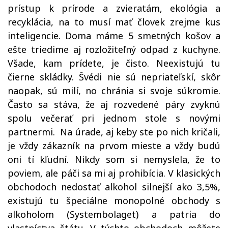
prístup k prírode a zvieratám, ekológia a
recyklácia, na to musí mať človek zrejme kus
inteligencie. Doma máme 5 smetných košov a
ešte triedime aj rozložiteľný odpad z kuchyne.
Všade, kam prídete, je čisto. Neexistujú tu
čierne skládky. Švédi nie sú nepriateľskí, skôr
naopak, sú milí, no chránia si svoje súkromie.
Často sa stáva, že aj rozvedené páry zvyknú
spolu večerať pri jednom stole s novými
partnermi. Na úrade, aj keby ste po nich kričali,
je vždy zákazník na prvom mieste a vždy budú
oni tí kľudní. Nikdy som si nemyslela, že to
poviem, ale páči sa mi aj prohibícia. V klasických
obchodoch nedostať alkohol silnejší ako 3,5%,
existujú tu špeciálne monopolné obchody s
alkoholom (Systembolaget) a patria do