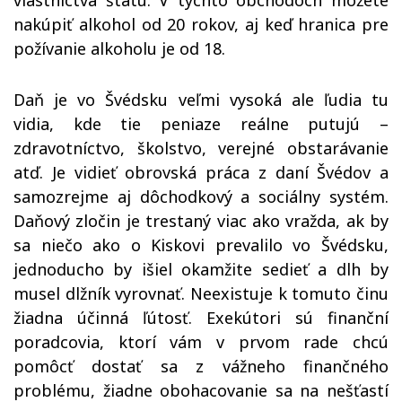
vlastníctva štátu. V týchto obchodoch môžete
nakúpiť alkohol od 20 rokov, aj keď hranica pre
požívanie alkoholu je od 18.
Daň je vo Švédsku veľmi vysoká ale ľudia tu
vidia, kde tie peniaze reálne putujú –
zdravotníctvo, školstvo, verejné obstarávanie
atď. Je vidieť obrovská práca z daní Švédov a
samozrejme aj dôchodkový a sociálny systém.
Daňový zločin je trestaný viac ako vražda, ak by
sa niečo ako o Kiskovi prevalilo vo Švédsku,
jednoducho by išiel okamžite sedieť a dlh by
musel dlžník vyrovnať. Neexistuje k tomuto činu
žiadna účinná ľútosť. Exekútori sú finanční
poradcovia, ktorí vám v prvom rade chcú
pomôcť dostať sa z vážneho finančného
problému, žiadne obohacovanie sa na nešťastí