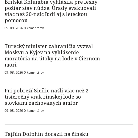
Britská Kolumbia vyhlásila pre lesný
požiar stav núdze. Úrady evakuovali
viac než 20-tisíc ľudí aj s leteckou
pomocou
09. 08. 2026
0
komentárov
Turecký minister zahraničia vyzval
Moskvu a Kyjev na vyhlásenie
moratória na útoky na lode v Čiernom
mori
09. 08. 2026
0
komentárov
Pri pobreží Sicílie našli viac než 2-
tisícročný vrak rímskej lode so
stovkami zachovaných amfor
09. 08. 2026
0
komentárov
Tajfún Dolphin dorazil na čínsku