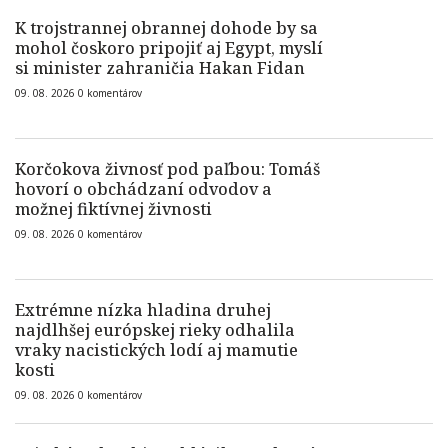
K trojstrannej obrannej dohode by sa
mohol čoskoro pripojiť aj Egypt, myslí
si minister zahraničia Hakan Fidan
09. 08. 2026
0
komentárov
Korčokova živnosť pod paľbou: Tomáš
hovorí o obchádzaní odvodov a
možnej fiktívnej živnosti
09. 08. 2026
0
komentárov
Extrémne nízka hladina druhej
najdlhšej európskej rieky odhalila
vraky nacistických lodí aj mamutie
kosti
09. 08. 2026
0
komentárov