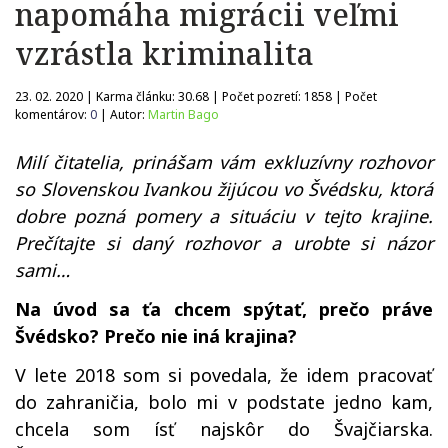
napomáha migrácii veľmi
vzrástla kriminalita
23. 02. 2020 | Karma článku:
30.68
| Počet pozretí:
1858
| Počet
komentárov:
0
| Autor:
Martin Bago
Milí čitatelia, prinášam vám exkluzívny rozhovor
so Slovenskou Ivankou žijúcou vo Švédsku, ktorá
dobre pozná pomery a situáciu v tejto krajine.
Prečítajte si daný rozhovor a urobte si názor
sami…
Na úvod sa ťa chcem spýtať, prečo práve
Švédsko? Prečo nie iná krajina?
V lete 2018 som si povedala, že idem pracovať
do zahraničia, bolo mi v podstate jedno kam,
chcela som ísť najskôr do Švajčiarska.