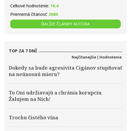
Celkové hodnotenie:
16.4
Priemerná čítanosť:
2680
ĎALŠIE ČLÁNKY AUTORA
TOP ZA 7 DNÍ
Najčítanejšie
|
Hodnotenie
Dokedy sa bude agresivita Cigánov stupňovať
na neúnosnú mieru?
To Oni udržiavajú a chránia korupciu.
Žalujem na Nich!
Trochu čistého vína