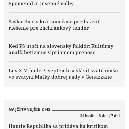
Spomenul aj jesenné voľby
Šaško chce v krátkom čase predstaviť
riešenie pre záchrankový tender
Keď PS útočí na slovenský folklór: Kultúrny
analfabetizmus v priamom prenose
Lev XIV. bude 7. septembra sláviť svätú omšu
vo svätyni Matky dobrej rady v Genazzane
NAJČÍTANEJŠIE Z HS
24 hodín
|
3 dni
|
7 dní
Hnutie Republika sa pridáva ku kritikom