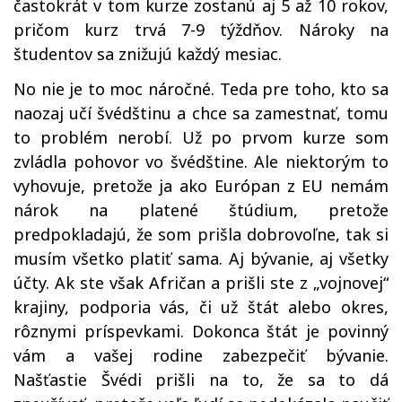
častokrát v tom kurze zostanú aj 5 až 10 rokov,
pričom kurz trvá 7-9 týždňov. Nároky na
študentov sa znižujú každý mesiac.
No nie je to moc náročné. Teda pre toho, kto sa
naozaj učí švédštinu a chce sa zamestnať, tomu
to problém nerobí. Už po prvom kurze som
zvládla pohovor vo švédštine. Ale niektorým to
vyhovuje, pretože ja ako Európan z EU nemám
nárok na platené štúdium, pretože
predpokladajú, že som prišla dobrovoľne, tak si
musím všetko platiť sama. Aj bývanie, aj všetky
účty. Ak ste však Afričan a prišli ste z „vojnovej“
krajiny, podporia vás, či už štát alebo okres,
rôznymi príspevkami. Dokonca štát je povinný
vám a vašej rodine zabezpečiť bývanie.
Našťastie Švédi prišli na to, že sa to dá