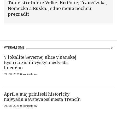
Tajné stretnutie Veľkej Británie, Francúzska,
Nemecka a Ruska. Jedno meno nechcú
prezradiť
VYBRALI SME
V lokalite Severnej ulice v Banskej
Bystrici zistili výskyt medveďa
hnedého
09. 08. 2026
0
komentárov
Apríl a máj priniesli historicky
najvyššiu návštevnosť mesta Trenčín
09. 08. 2026
0
komentárov