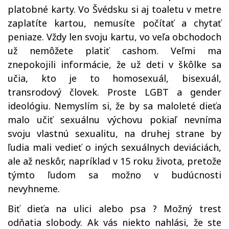
platobné karty. Vo Švédsku si aj toaletu v metre
zaplatíte kartou, nemusíte počítať a chytať
peniaze. Vždy len svoju kartu, vo veľa obchodoch
už nemôžete platiť cashom. Veľmi ma
znepokojili informácie, že už deti v škôlke sa
učia, kto je to homosexuál, bisexuál,
transrodový človek. Proste LGBT a gender
ideológiu. Nemyslím si, že by sa maloleté dieťa
malo učiť sexuálnu výchovu pokiaľ nevníma
svoju vlastnú sexualitu, na druhej strane by
ľudia mali vedieť o iných sexuálnych deviáciách,
ale až neskôr, napríklad v 15 roku života, pretože
týmto ľudom sa možno v budúcnosti
nevyhneme.
Biť dieťa na ulici alebo psa ? Možný trest
odňatia slobody. Ak vás niekto nahlási, že ste