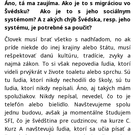
Áno, tá ma zaujíma. Ako je to s migráciou vo
Švédsku? Ako je to s jeho sociálnym
systémom? A z akých chýb Švédska, resp. jeho
systému, je potrebné sa poučiť?
Človek musí brať všetko s nadhľadom, no ak
príde niekde do inej krajiny alebo štátu, musí
rešpektovať danú kultúru, tradície, zvyky a
najmä zákon. To si však nepovedia ľudia, ktorí
videli prvýkrát v živote toaletu alebo sprchu. Sú
tu ľudia, ktorí nikdy nechodili do školy, sú tu
ľudia, ktorí nikdy nepísali. Áno, aj takých mám
spolužiakov. Nikdy nepísal, nevedel, čo to je
telefón alebo bielidlo. Navštevujeme spolu
jednu budovu, avšak ja momentálne študujem
SFI, čo je švédština pre cudzincov, na kurze C.
Kurz A navštevujú ľudia, ktorí sa učia písať a