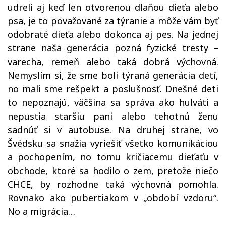
udreli aj keď len otvorenou dlaňou dieťa alebo
psa, je to považované za týranie a môže vám byť
odobraté dieťa alebo dokonca aj pes. Na jednej
strane naša generácia pozná fyzické tresty –
varecha, remeň alebo taká dobrá výchovná.
Nemyslím si, že sme boli týraná generácia detí,
no mali sme rešpekt a poslušnosť. Dnešné deti
to nepoznajú, väčšina sa správa ako hulváti a
nepustia staršiu pani alebo tehotnú ženu
sadnúť si v autobuse. Na druhej strane, vo
Švédsku sa snažia vyriešiť všetko komunikáciou
a pochopením, no tomu kričiacemu dieťaťu v
obchode, ktoré sa hodilo o zem, pretože niečo
CHCE, by rozhodne taká výchovná pomohla.
Rovnako ako pubertiakom v „období vzdoru“.
No a migrácia…