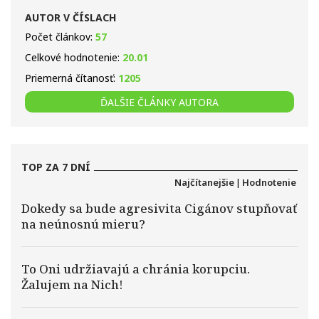
AUTOR V ČÍSLACH
Počet článkov:
57
Celkové hodnotenie:
20.01
Priemerná čítanosť:
1205
ĎALŠIE ČLÁNKY AUTORA
TOP ZA 7 DNÍ
Najčítanejšie
|
Hodnotenie
Dokedy sa bude agresivita Cigánov stupňovať
na neúnosnú mieru?
To Oni udržiavajú a chránia korupciu.
Žalujem na Nich!