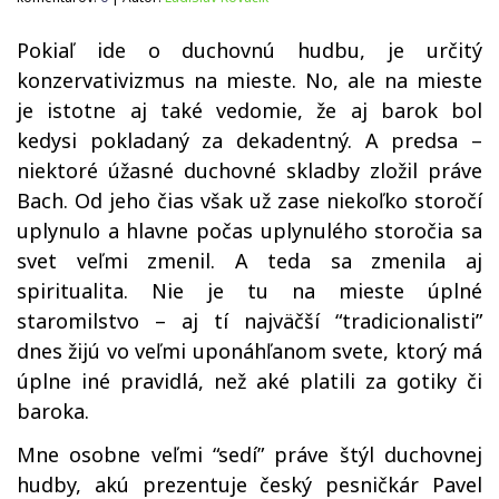
Pokiaľ ide o duchovnú hudbu, je určitý
konzervativizmus na mieste. No, ale na mieste
je istotne aj také vedomie, že aj barok bol
kedysi pokladaný za dekadentný. A predsa –
niektoré úžasné duchovné skladby zložil práve
Bach. Od jeho čias však už zase niekoľko storočí
uplynulo a hlavne počas uplynulého storočia sa
svet veľmi zmenil. A teda sa zmenila aj
spiritualita. Nie je tu na mieste úplné
staromilstvo – aj tí najväčší “tradicional
isti”
dnes žijú vo veľmi uponáhľanom svete, ktorý má
úplne iné pravidlá, než aké platili za gotiky či
baroka.
Mne osobne veľmi “sedí” práve štýl duchovnej
hudby, akú prezentuje český pesničkár Pavel