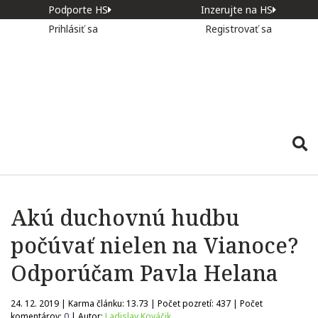
Podporte HS
Inzerujte na HS
Prihlásiť sa
Registrovať sa
Akú duchovnú hudbu
počúvať nielen na Vianoce?
Odporúčam Pavla Helana
24. 12. 2019 | Karma článku:
13.73
| Počet pozretí:
437
| Počet
komentárov:
0
| Autor:
Ladislav Kováčik