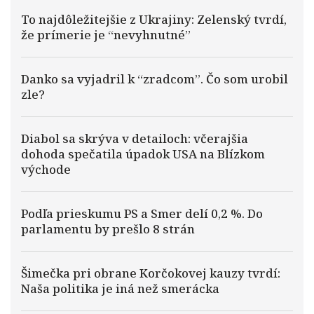
To najdôležitejšie z Ukrajiny: Zelenský tvrdí,
že prímerie je “nevyhnutné”
Danko sa vyjadril k “zradcom”. Čo som urobil
zle?
Diabol sa skrýva v detailoch: včerajšia
dohoda spečatila úpadok USA na Blízkom
východe
Podľa prieskumu PS a Smer delí 0,2 %. Do
parlamentu by prešlo 8 strán
Šimečka pri obrane Korčokovej kauzy tvrdí:
Naša politika je iná než smerácka