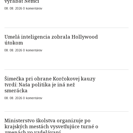
vyrábať Nemci
08. 08. 2026
0
komentárov
Umelá inteligencia zobrala Hollywood
útokom
08. 08. 2026
0
komentárov
Šimečka pri obrane Korčokovej kauzy
tvrdí: Naša politika je iná než
smerácka
08. 08. 2026
0
komentárov
Ministerstvo školstva organizuje po
krajských mestách vysvetľujúce turné o
zmenách vo vzdelávaní