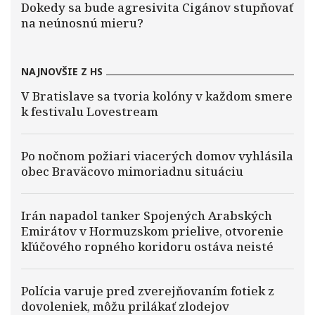
Dokedy sa bude agresivita Cigánov stupňovať
na neúnosnú mieru?
NAJNOVŠIE Z HS
V Bratislave sa tvoria kolóny v každom smere
k festivalu Lovestream
Po nočnom požiari viacerých domov vyhlásila
obec Braväcovo mimoriadnu situáciu
Irán napadol tanker Spojených Arabských
Emirátov v Hormuzskom prielive, otvorenie
kľúčového ropného koridoru ostáva neisté
Polícia varuje pred zverejňovaním fotiek z
dovoleniek, môžu prilákať zlodejov