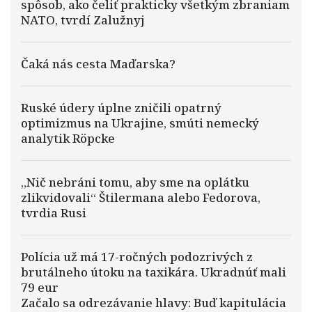
spôsob, ako čeliť prakticky všetkým zbraniam
NATO, tvrdí Zalužnyj
Čaká nás cesta Maďarska?
Ruské údery úplne zničili opatrný
optimizmus na Ukrajine, smúti nemecký
analytik Röpcke
„Nič nebráni tomu, aby sme na oplátku
zlikvidovali“ Štilermana alebo Fedorova,
tvrdia Rusi
Polícia už má 17-ročných podozrivých z
brutálneho útoku na taxikára. Ukradnúť mali
79 eur
Začalo sa odrezávanie hlavy: Buď kapitulácia