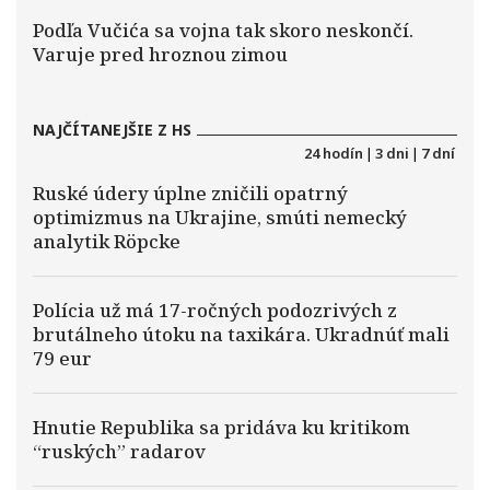
Podľa Vučića sa vojna tak skoro neskončí.
Varuje pred hroznou zimou
NAJČÍTANEJŠIE Z HS
24 hodín
|
3 dni
|
7 dní
Ruské údery úplne zničili opatrný
optimizmus na Ukrajine, smúti nemecký
analytik Röpcke
Polícia už má 17-ročných podozrivých z
brutálneho útoku na taxikára. Ukradnúť mali
79 eur
Hnutie Republika sa pridáva ku kritikom
“ruských” radarov