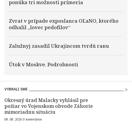
ponúka tri možnosti prímeria
Zvrat v prípade exposlanca OĽaNO, ktorého
odhalil „lovec pedofilov“
Zalužnyj zasadil Ukrajincom tvrdú ranu
Útok v Moskve. Podrobnosti
VYBRALI SME
Okresný úrad Malacky vyhlásil pre
požiar vo Vojenskom obvode Záhorie
mimoriadnu situáciu
08. 08. 2026
0
komentárov