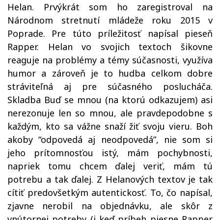
Helan. Prvýkrát som ho zaregistroval na
Národnom stretnutí mládeže roku 2015 v
Poprade. Pre túto príležitosť napísal pieseň
Rapper. Helan vo svojich textoch šikovne
reaguje na problémy a témy súčasnosti, využíva
humor a zároveň je to hudba celkom dobre
stráviteľná aj pre súčasného poslucháča.
Skladba Buď se mnou (na ktorú odkazujem) asi
nerezonuje len so mnou, ale pravdepodobne s
každým, kto sa vážne snaží žiť svoju vieru. Boh
akoby “odpovedá aj neodpovedá”, nie som si
jeho prítomnosťou istý, mám pochybnosti,
napriek tomu chcem ďalej veriť, mám tú
potrebu a tak ďalej. Z Helanových textov je tak
cítiť predovšetkým autentickosť. To, čo napísal,
zjavne nerobil na objednávku, ale skôr z
vnútornej potreby (i keď príbeh piesne Rapper