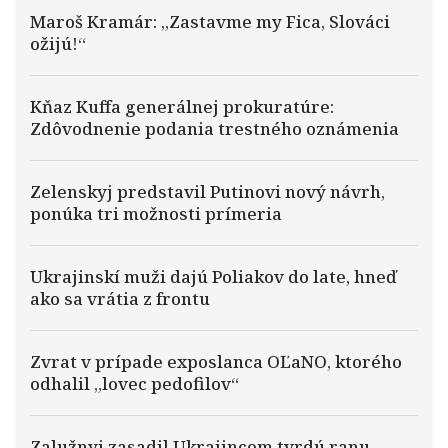
Maroš Kramár: „Zastavme my Fica, Slováci
ožijú!“
Kňaz Kuffa generálnej prokuratúre:
Zdôvodnenie podania trestného oznámenia
Zelenskyj predstavil Putinovi nový návrh,
ponúka tri možnosti prímeria
Ukrajinskí muži dajú Poliakov do late, hneď
ako sa vrátia z frontu
Zvrat v prípade exposlanca OĽaNO, ktorého
odhalil „lovec pedofilov“
Zalužnyj zasadil Ukrajincom tvrdú ranu