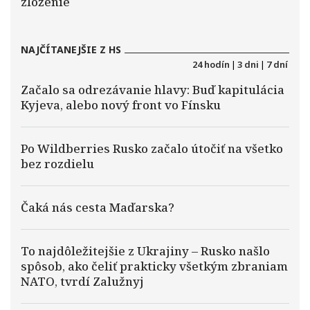
zloženie
NAJČÍTANEJŠIE Z HS
24 hodín
|
3 dni
|
7 dní
Začalo sa odrezávanie hlavy: Buď kapitulácia
Kyjeva, alebo nový front vo Fínsku
Po Wildberries Rusko začalo útočiť na všetko
bez rozdielu
Čaká nás cesta Maďarska?
To najdôležitejšie z Ukrajiny – Rusko našlo
spôsob, ako čeliť prakticky všetkým zbraniam
NATO, tvrdí Zalužnyj