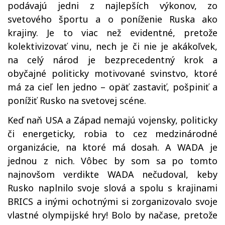
podávajú jedni z najlepších výkonov, zo
svetového športu a o poníženie Ruska ako
krajiny. Je to viac než evidentné, pretože
kolektivizovať vinu, nech je či nie je akákoľvek,
na celý národ je bezprecedentný krok a
obyčajné politicky motivované svinstvo, ktoré
má za cieľ len jedno – opäť zastaviť, pošpiniť a
ponížiť Rusko na svetovej scéne.
Keď naň USA a Západ nemajú vojensky, politicky
či energeticky, robia to cez medzinárodné
organizácie, na ktoré má dosah. A WADA je
jednou z nich. Vôbec by som sa po tomto
najnovšom verdikte WADA nečudoval, keby
Rusko naplnilo svoje slová a spolu s krajinami
BRICS a inými ochotnými si zorganizovalo svoje
vlastné olympijské hry! Bolo by načase, pretože