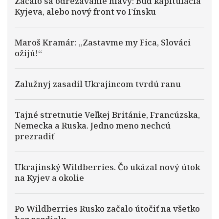
Začalo sa odrezávanie hlavy: Buď kapitulácia
Kyjeva, alebo nový front vo Fínsku
Maroš Kramár: „Zastavme my Fica, Slováci
ožijú!“
Zalužnyj zasadil Ukrajincom tvrdú ranu
Tajné stretnutie Veľkej Británie, Francúzska,
Nemecka a Ruska. Jedno meno nechcú
prezradiť
Ukrajinský Wildberries. Čo ukázal nový útok
na Kyjev a okolie
Po Wildberries Rusko začalo útočiť na všetko