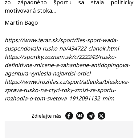
zo západného športu sa stala politicky
motivovaná stoka…
Martin Bago
https://www.teraz.sk/sport/fles-sport-wada-
suspendovala-rusko-na/434722-clanok.html
https://sportky.zoznam.sk/c/222243/rusko-
definitivne-znicene-a-zahanbene-antidopingova-
agentura-vyniesla-najtvrdsi-ortiel
https://www.irozhlas.cz/sport/atletika/bleskova-
zprava-rusko-na-ctyri-roky-zmizi-ze-sportu-
rozhodla-o-tom-svetova_1912091132_mim
Zdieľajte nás