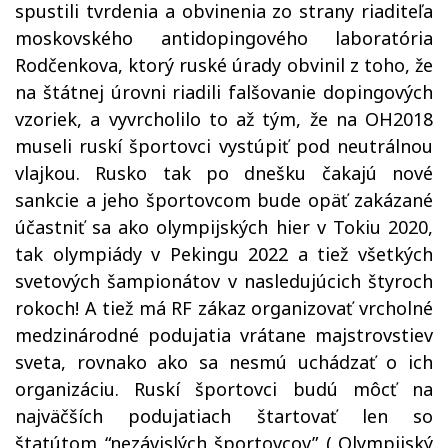
spustili tvrdenia a obvinenia zo strany riaditeľa
moskovského antidopingového laboratória
Rodčenkova, ktorý ruské úrady obvinil z toho, že
na štátnej úrovni riadili falšovanie dopingových
vzoriek, a vyvrcholilo to až tým, že na OH2018
museli ruskí športovci vystúpiť pod neutrálnou
vlajkou. Rusko tak po dnešku čakajú nové
sankcie a jeho športovcom bude opäť zakázané
účastniť sa ako olympijských hier v Tokiu 2020,
tak olympiády v Pekingu 2022 a tiež všetkých
svetových šampionátov v nasledujúcich štyroch
rokoch! A tiež má RF zákaz organizovať vrcholné
medzinárodné podujatia vrátane majstrovstiev
sveta, rovnako ako sa nesmú uchádzať o ich
organizáciu. Ruskí športovci budú môcť na
najväčších podujatiach štartovať len so
štatútom “nezávislých športovcov” („Olympijský