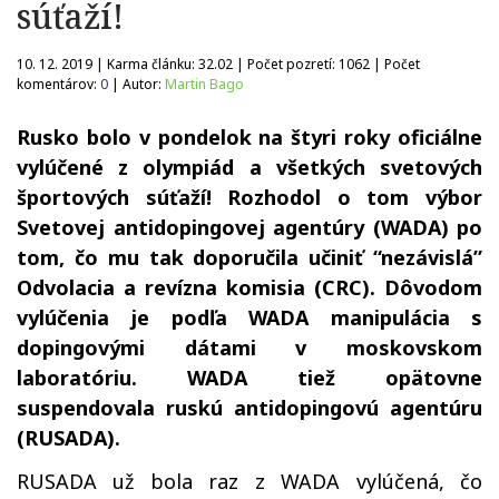
súťaží!
10. 12. 2019 | Karma článku:
32.02
| Počet pozretí:
1062
| Počet
komentárov:
0
| Autor:
Martin Bago
Rusko bolo v pondelok na štyri roky oficiálne
vylúčené z olympiád a všetkých svetových
športových súťaží! Rozhodol o tom výbor
Svetovej antidopingovej agentúry (WADA) po
tom, čo mu tak doporučila učiniť “nezávislá”
Odvolacia a revízna komisia (CRC). Dôvodom
vylúčenia je podľa WADA manipulácia s
dopingovými dátami v moskovskom
laboratóriu. WADA tiež opätovne
suspendovala ruskú antidopingovú agentúru
(RUSADA).
RUSADA už bola raz z WADA vylúčená, čo