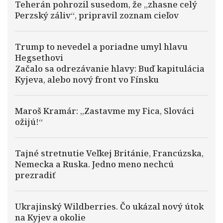
Teherán pohrozil susedom, že „zhasne celý
Perzský záliv“, pripravil zoznam cieľov
Trump to nevedel a poriadne umyl hlavu
Hegsethovi
Začalo sa odrezávanie hlavy: Buď kapitulácia
Kyjeva, alebo nový front vo Fínsku
Maroš Kramár: „Zastavme my Fica, Slováci
ožijú!“
Tajné stretnutie Veľkej Británie, Francúzska,
Nemecka a Ruska. Jedno meno nechcú
prezradiť
Ukrajinský Wildberries. Čo ukázal nový útok
na Kyjev a okolie