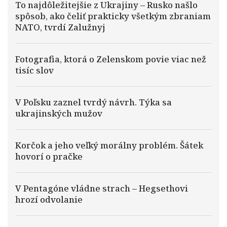
To najdôležitejšie z Ukrajiny – Rusko našlo
spôsob, ako čeliť prakticky všetkým zbraniam
NATO, tvrdí Zalužnyj
Fotografia, ktorá o Zelenskom povie viac než
tisíc slov
V Poľsku zaznel tvrdý návrh. Týka sa
ukrajinských mužov
Korčok a jeho veľký morálny problém. Šátek
hovorí o pračke
V Pentagóne vládne strach – Hegsethovi
hrozí odvolanie