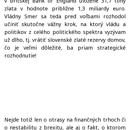
v britskej Bank of England uložené 31,7 tony
zlata v hodnote približne 1,3 miliardy euro.
Vládny Smer sa teda pred voľbami rozhodol
učiniť skutočne vážny krok, na ktorý vládu a
politikov z celého politického spektra vyzývam
už dlho, tj. vrátiť slovenské zlaté rezervy domov,
čo je veľmi dôležité, ba priam strategické
rozhodnutie!
Nejde totiž len o otrasy na finančných trhoch či
o nestabilitu z brexitu, ale aj o fakt, o ktorom