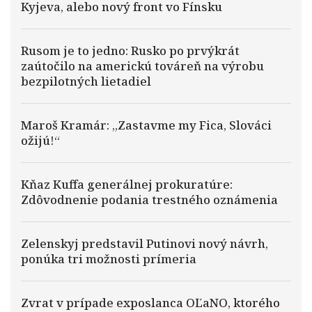
Kyjeva, alebo nový front vo Fínsku
Rusom je to jedno: Rusko po prvýkrát
zaútočilo na americkú továreň na výrobu
bezpilotných lietadiel
Maroš Kramár: „Zastavme my Fica, Slováci
ožijú!“
Kňaz Kuffa generálnej prokuratúre:
Zdôvodnenie podania trestného oznámenia
Zelenskyj predstavil Putinovi nový návrh,
ponúka tri možnosti prímeria
Zvrat v prípade exposlanca OĽaNO, ktorého