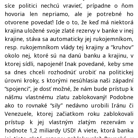
síce politici nechcú vravieť, prípadne o ňom
hovoria len nepriamo, ale je potrebné ho
otvorene povedať! Ide o to, že keď má niektorá
krajina uložené svoje zlaté rezervy v banke v inej
krajine, stáva sa automaticky jej rukojemníkom,
resp. rukojemníkom vlády tej krajiny a “kruhov”
okolo nej, ktoré sú na danú banku a krajinu, v
ktorej sídli, napojené! Inak povedané, keby sme
sa dnes chceli rozhodnúť urobiť na politickej
úrovni kroky, s ktorými nesúhlasia naši západní
“spojenci”, je dosť možné, že nám bude prístup k
nášmu vlastnému zlatu zablokovaný! Podobne
ako to rovnaké “sily” nedávno urobili Iránu či
Venezuele, ktorej začiatkom roku zablokovali
prístup k jej vlastným zlatým rezervám v
hodnote 1,2 miliardy USD! A viete, ktorá banka