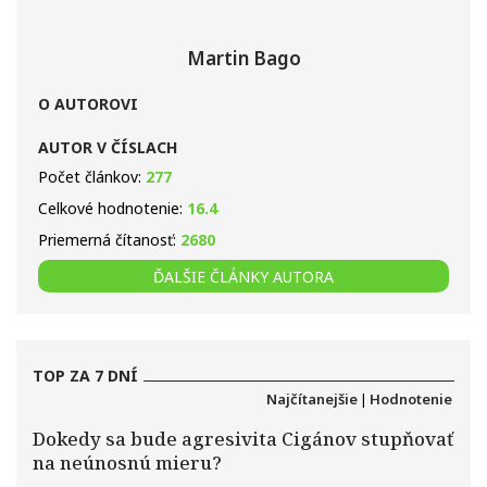
Martin Bago
O AUTOROVI
AUTOR V ČÍSLACH
Počet článkov:
277
Celkové hodnotenie:
16.4
Priemerná čítanosť:
2680
ĎALŠIE ČLÁNKY AUTORA
TOP ZA 7 DNÍ
Najčítanejšie
|
Hodnotenie
Dokedy sa bude agresivita Cigánov stupňovať
na neúnosnú mieru?