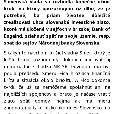
Slovenská vláda sa rozhodla konečne učiniť
krok, na ktorý upozorňujem už dlho, že je
potrebné, ba priam životne dôležité
zrealizovať! Chce slovenské investičné zlato,
ktoré má uložené v sejfoch v britskej Bank of
Engalnd, stiahnuť späť na svoje územie, resp.
späť do sejfov Národnej banky Slovenska.
S takýmto návrhom prišiel vládny Smer, ktorý je
kvôli tomu rozhodnutý dokonca iniciovať aj
mimoriadnu schôdzu NR SR. Dôvodom má byť
podľa predsedu Smeru Fica hroziaca finančná
kríza a situácia okolo brexitu. A Fico dokonca
tvrdí, že už sa nemôžeme spoľahnúť ani na
najbližších spojencov a preto je načase vrátiť
zlato späť domov, najmä ak má mieru
zhodnotenia takú nízku ako dnes. Slovensko má