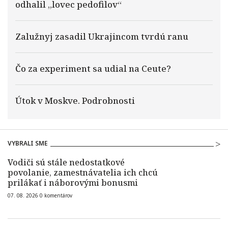
odhalil „lovec pedofilov“
Zalužnyj zasadil Ukrajincom tvrdú ranu
Čo za experiment sa udial na Ceute?
Útok v Moskve. Podrobnosti
VYBRALI SME
Vodiči sú stále nedostatkové
povolanie, zamestnávatelia ich chcú
prilákať i náborovými bonusmi
07. 08. 2026
0
komentárov