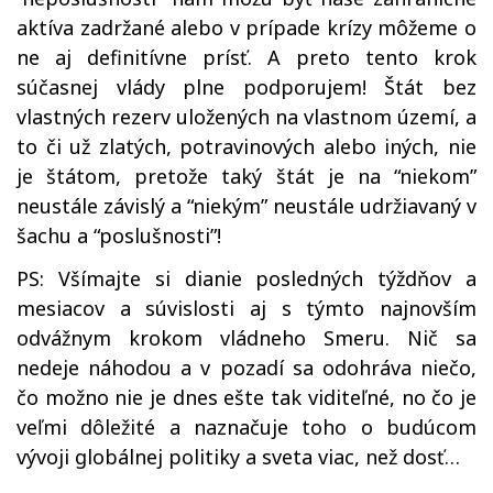
aktíva zadržané alebo v prípade krízy môžeme o
ne aj definitívne prísť. A preto tento krok
súčasnej vlády plne podporujem! Štát bez
vlastných rezerv uložených na vlastnom území, a
to či už zlatých, potravinových alebo iných, nie
je štátom, pretože taký štát je na “niekom”
neustále závislý a “niekým” neustále udržiavaný v
šachu a “poslušnosti”!
PS: Všímajte si dianie posledných týždňov a
mesiacov a súvislosti aj s týmto najnovším
odvážnym krokom vládneho Smeru. Nič sa
nedeje náhodou a v pozadí sa odohráva niečo,
čo možno nie je dnes ešte tak viditeľné, no čo je
veľmi dôležité a naznačuje toho o budúcom
vývoji globálnej politiky a sveta viac, než dosť…