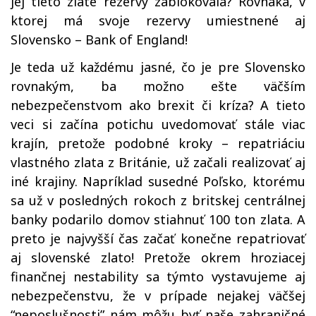
jej tieto zlaté rezervy zablokovala? Rovnaká, v
ktorej má svoje rezervy umiestnené aj
Slovensko – Bank of England!
Je teda už každému jasné, čo je pre Slovensko
rovnakým, ba možno ešte väčším
nebezpečenstvom ako brexit či kríza? A tieto
veci si začína potichu uvedomovať stále viac
krajín, pretože podobné kroky – repatriáciu
vlastného zlata z Británie, už začali realizovať aj
iné krajiny. Napríklad susedné Poľsko, ktorému
sa už v posledných rokoch z britskej centrálnej
banky podarilo domov stiahnuť 100 ton zlata. A
preto je najvyšší čas začať konečne repatriovať
aj slovenské zlato! Pretože okrem hroziacej
finančnej nestability sa týmto vystavujeme aj
nebezpečenstvu, že v prípade nejakej väčšej
“neposlušnosti” nám môžu byť naše zahraničné