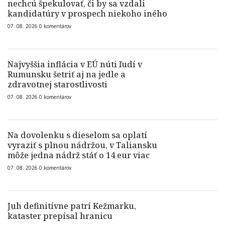
nechcú špekulovať, či by sa vzdali
kandidatúry v prospech niekoho iného
07. 08. 2026
0
komentárov
Najvyššia inflácia v EÚ núti ľudí v
Rumunsku šetriť aj na jedle a
zdravotnej starostlivosti
07. 08. 2026
0
komentárov
Na dovolenku s dieselom sa oplatí
vyraziť s plnou nádržou, v Taliansku
môže jedna nádrž stáť o 14 eur viac
07. 08. 2026
0
komentárov
Juh definitívne patrí Kežmarku,
kataster prepísal hranicu