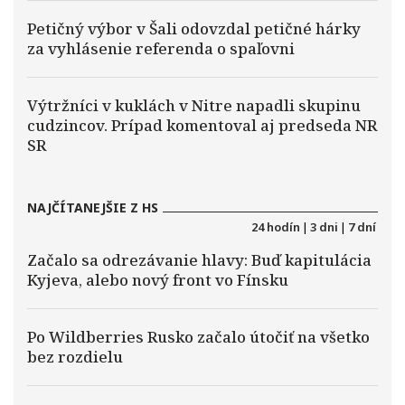
Petičný výbor v Šali odovzdal petičné hárky
za vyhlásenie referenda o spaľovni
Výtržníci v kuklách v Nitre napadli skupinu
cudzincov. Prípad komentoval aj predseda NR
SR
NAJČÍTANEJŠIE Z HS
24 hodín
|
3 dni
|
7 dní
Začalo sa odrezávanie hlavy: Buď kapitulácia
Kyjeva, alebo nový front vo Fínsku
Po Wildberries Rusko začalo útočiť na všetko
bez rozdielu