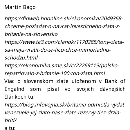
Martin Bago
https://finweb.hnonline.sk/ekonomika/2049368-
chceme-poziadat-o-navrat-investicneho-zlata-z-
britanie-na-slovensko
https://www.ta3.com/clanok/1170285/tony-zlata-
sa-maju-vratit-do-sr-fico-chce-mimoriadnu-
schodzu.html
https://ekonomika.sme.sk/c/22269119/polsko-
repatriovalo-z-britanie-100-ton-zlata.html
Viac o slovenskom zlate uloženom v Bank of
Engalnd som písal vo svojich dávnejších
článkoch tu:
https://blog.infovojna.sk/britania-odmietla-vydat-
venezuele-jej-zlato-nase-zlate-rezervy-tiez-drzia-
briti/
a tu: