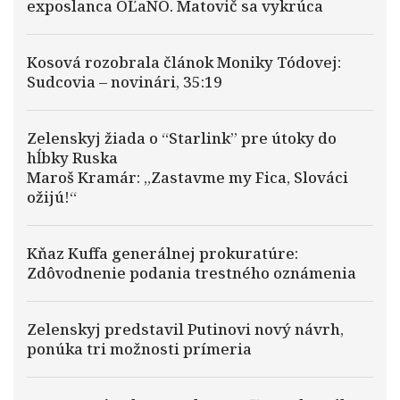
exposlanca OĽaNO. Matovič sa vykrúca
Kosová rozobrala článok Moniky Tódovej:
Sudcovia – novinári, 35:19
Zelenskyj žiada o “Starlink” pre útoky do
hĺbky Ruska
Maroš Kramár: „Zastavme my Fica, Slováci
ožijú!“
Kňaz Kuffa generálnej prokuratúre:
Zdôvodnenie podania trestného oznámenia
Zelenskyj predstavil Putinovi nový návrh,
ponúka tri možnosti prímeria