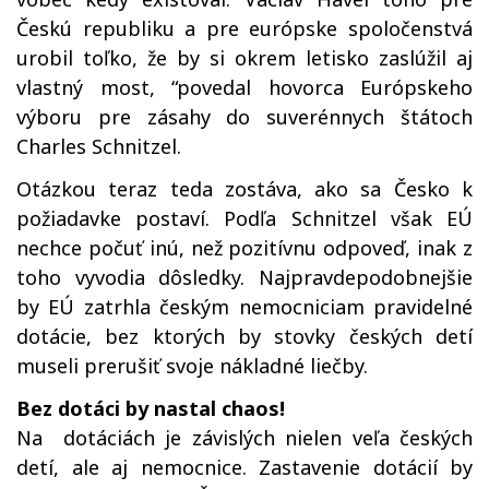
Českú republiku a pre európske spoločenstvá
urobil toľko, že by si okrem letisko zaslúžil aj
vlastný most, “povedal hovorca Európskeho
výboru pre zásahy do suverénnych štátoch
Charles Schnitzel.
Otázkou teraz teda zostáva, ako sa Česko k
požiadavke postaví. Podľa Schnitzel však EÚ
nechce počuť inú, než pozitívnu odpoveď, inak z
toho vyvodia dôsledky. Najpravdepodobnejšie
by EÚ zatrhla českým nemocniciam pravidelné
dotácie, bez ktorých by stovky českých detí
museli prerušiť svoje nákladné liečby.
Bez dotáci by nastal chaos!
Na dotáciách je závislých nielen veľa českých
detí, ale aj nemocnice. Zastavenie dotácií by