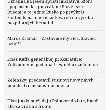
Ukrajina na jeseň spustí iniciatívu, ktorá
spojí osem krajín vrátane Slovenska
Rusom je to jedno: Rusko po prvýkrát
zaútočilo na americkú továreň na výrobu
bezpilotných lietadiel
Maroš Kramár: „Zastavme my Fica, Slováci
ožijú!“
Kňaz Kuffa generálnej prokuratúre:
Zdôvodnenie podania trestného oznámenia
Zelenskyj predstavil Putinovi nový návrh,
ponúka tri možnosti prímeria
Ukrajinskí muži dajú Poliakov do late, hneď
ako sa vrátia z frontu