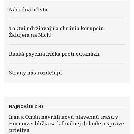
Národná očista
To Oni udržiavajú a chránia korupciu.
Žalujem na Nich!
Ruská psychiatrička proti eutanázii
Strany nás rozdeľujú
NAJNOVŠIE Z HS
Irán a Omán navrhli novú plavebnú trasu v
Hormuze, blížia sa k finálnej dohode o správe
prielivu