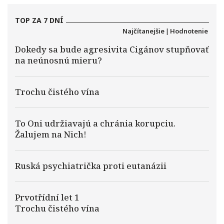
TOP ZA 7 DNÍ
Najčítanejšie
|
Hodnotenie
Dokedy sa bude agresivita Cigánov stupňovať
na neúnosnú mieru?
Trochu čistého vína
To Oni udržiavajú a chránia korupciu.
Žalujem na Nich!
Ruská psychiatrička proti eutanázii
Prvotřídní let 1
Trochu čistého vína