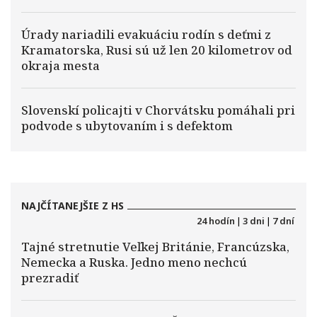
Úrady nariadili evakuáciu rodín s deťmi z
Kramatorska, Rusi sú už len 20 kilometrov od
okraja mesta
Slovenskí policajti v Chorvátsku pomáhali pri
podvode s ubytovaním i s defektom
NAJČÍTANEJŠIE Z HS
24 hodín
|
3 dni
|
7 dní
Tajné stretnutie Veľkej Británie, Francúzska,
Nemecka a Ruska. Jedno meno nechcú
prezradiť