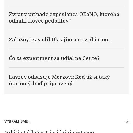
Zvrat v prípade exposlanca OĽaNO, ktorého
odhalil „lovec pedofilov“
Zalužnyj zasadil Ukrajincom tvrdú ranu
Čo za experiment sa udial na Ceute?
Lavrov odkazuje Merzovi: Keď už si taký
úprimný, buď pripravený
VYBRALI SME
Galéria Jabloň v Prievidzi si výstavou