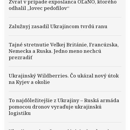
Zvrat v prípade exposlanca OĽaNO, ktorého
odhalil „lovec pedofilov“
Zalužnyj zasadil Ukrajincom tvrdú ranu
Tajné stretnutie Veľkej Británie, Francúzska,
Nemecka a Ruska. Jedno meno nechcú
prezradiť
Ukrajinský Wildberries. Čo ukázal nový útok
na Kyjev a okolie
To najdôležitejšie z Ukrajiny – Ruská armáda
pomocou dronov vyraďuje ukrajinskú
logistiku