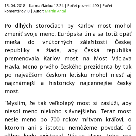
13. 04. 2018 | Karma článku:
12.24
| Počet pozretí:
490
| Počet
komentárov:
0
| Autor:
Martin Antal
Po dlhých storočiach by Karlov most mohol
zmeniť svoje meno. Európska únia sa totiž opäť
mieša do vnútorných záležitostí Českej
republiky a žiada, aby Česká republika
premenovala Karlov most na Most Václava
Havla. Meno prvého českého prezidenta by tak
po najväčšom českom letisku mohol niesť aj
najznámejší a historicky najcennejšie český
most.
“Myslím, že tak veľkolepý most si zaslúži, aby
niesol meno niekoho slávnejšieho. Teraz most
nesie meno po 700 rokov mŕtvom kráľovi, o
ktorom ani s istotou nemôžeme povedať, či
vôbec kedy existoval. Václav Havel toho pre