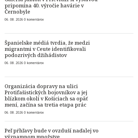
pripomína 40. výročie havárie v
Černobyle
06. 08. 2026
0
komentárov
Španielske médiá tvrdia, že medzi
migrantmi v Ceute identifikovali
podozrivých džihádistov
06. 08. 2026
0
komentárov
Organizácia dopravy na ulici
Protifašistických bojovníkov a jej
blízkom okolí v Košiciach sa opäť
mení, začína sa tretia etapa prác
06. 08. 2026
0
komentárov
Peľ pŕhľavy bude v ovzduší naďalej vo
významnom množstve