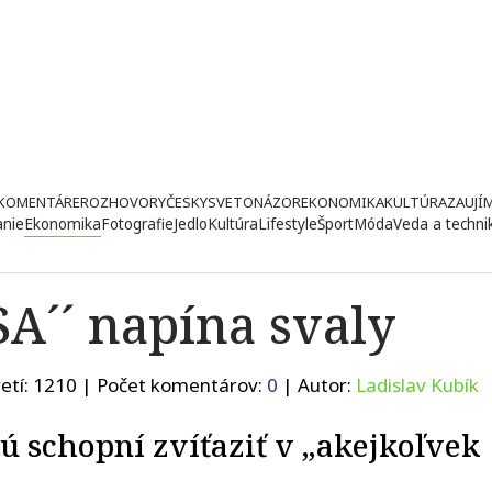
KOMENTÁRE
ROZHOVORY
ČESKY
SVETONÁZOR
EKONOMIKA
KULTÚRA
ZAUJÍ
anie
Ekonomika
Fotografie
Jedlo
Kultúra
Lifestyle
Šport
Móda
Veda a techni
A´´ napína svaly
etí:
1210
| Počet komentárov:
0
| Autor:
Ladislav Kubík
ú schopní zvíťaziť v „akejkoľvek