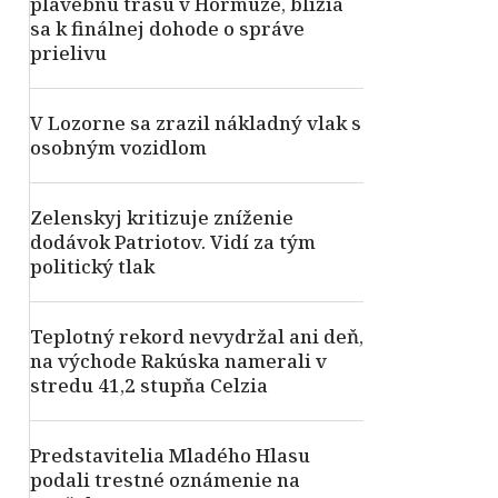
plavebnú trasu v Hormuze, blížia
sa k finálnej dohode o správe
prielivu
V Lozorne sa zrazil nákladný vlak s
osobným vozidlom
Zelenskyj kritizuje zníženie
dodávok Patriotov. Vidí za tým
politický tlak
Teplotný rekord nevydržal ani deň,
na východe Rakúska namerali v
stredu 41,2 stupňa Celzia
Predstavitelia Mladého Hlasu
podali trestné oznámenie na