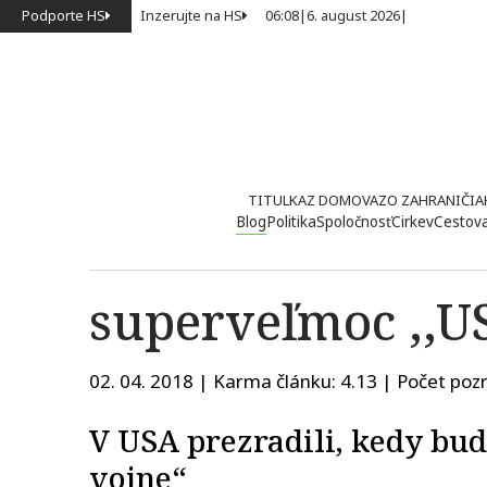
Podporte HS
Inzerujte na HS
06:08
|
6. august 2026
|
TITULKA
Z DOMOVA
ZO ZAHRANIČIA
Blog
Politika
Spoločnosť
Cirkev
Cestov
superveľmoc ,,US
02. 04. 2018 | Karma článku:
4.13
| Počet pozr
V USA prezradili, kedy bud
vojne“