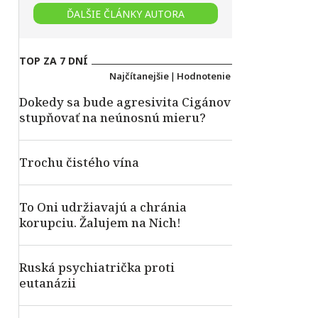
ĎALŠIE ČLÁNKY AUTORA
TOP ZA 7 DNÍ
Najčítanejšie
|
Hodnotenie
Dokedy sa bude agresivita Cigánov
stupňovať na neúnosnú mieru?
Trochu čistého vína
To Oni udržiavajú a chránia
korupciu. Žalujem na Nich!
Ruská psychiatrička proti
eutanázii