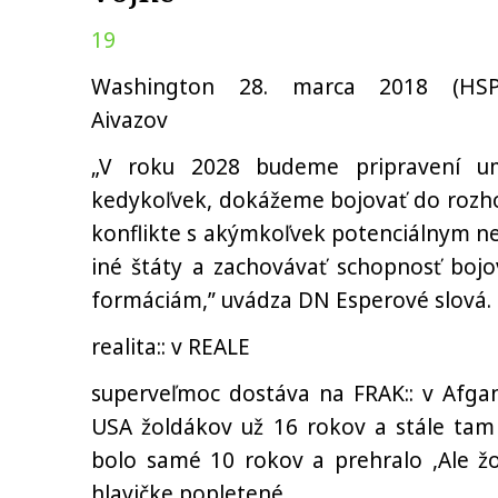
19
Washington 28. marca 2018 (HSP
Aivazov
„V roku 2028 budeme pripravení um
kedykoľvek, dokážeme bojovať do rozho
konflikte s akýmkoľvek potenciálnym n
iné štáty a zachovávať schopnosť boj
formáciám,” uvádza DN Esperové slová.
realita:: v REALE
superveľmoc dostáva na FRAK:: v Afgan
USA žoldákov už 16 rokov a stále tam
bolo samé 10 rokov a prehralo ,Ale žo
hlavičke popletené ,