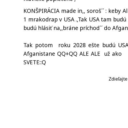
KONŠPIRÁCIA made in,, soroš´´ : keby A
1 mrakodrap v USA .,Tak USA tam budú aj
budú hlásiť na,,bráne príchod´´ do Afg
Tak potom roku 2028 ešte budú USA
Afganistane QQ+QQ ALE ALE už ako su
SVETE::Q
Zdieľajt