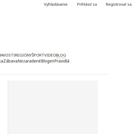
Vyhľadávanie
Prihlásiť sa
Registrovať sa
MAVOSTI
REGIÓNY
ŠPORT
VIDEO
BLOG
ka
Zábava
Nezaradené
Blogeri
Pravidlá