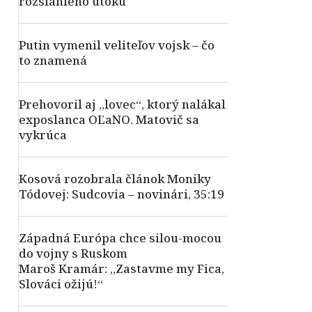
rozsiahleho útoku
Putin vymenil veliteľov vojsk – čo
to znamená
Prehovoril aj „lovec“, ktorý nalákal
exposlanca OĽaNO. Matovič sa
vykrúca
Kosová rozobrala článok Moniky
Tódovej: Sudcovia – novinári, 35:19
Západná Európa chce silou-mocou
do vojny s Ruskom
Maroš Kramár: „Zastavme my Fica,
Slováci ožijú!“