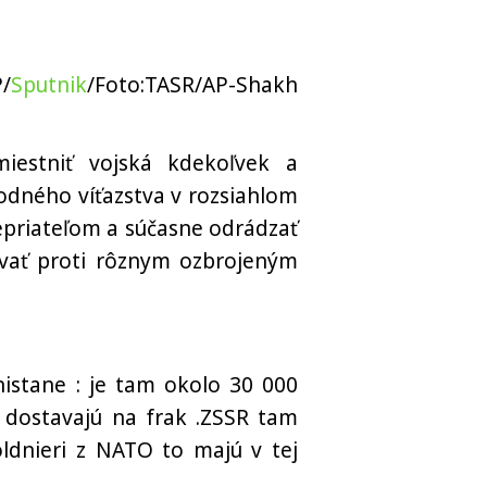
/
Sputnik
/Foto:TASR/AP-Shakh
iestniť vojská kdekoľvek a
dného víťazstva v rozsiahlom
epriateľom a súčasne odrádzať
ovať proti rôznym ozbrojeným
istane : je tam okolo 30 000
 dostavajú na frak .ZSSR tam
ldnieri z NATO to majú v tej