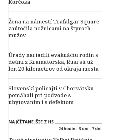
Korčoka
Žena na námestí Trafalgar Square
zaútočila nožnicami na štyroch
mužov
Úrady nariadili evakuáciu rodín s
deťmi z Kramatorska, Rusi sú už
len 20 kilometrov od okraja mesta
Slovenskí policajti v Chorvátsku
pomáhali pri podvode s
ubytovaním i s defektom
NAJČÍTANEJŠIE Z HS
24 hodín
|
3 dni
|
7 dní
Tajné stretnutie Veľkej Británie,