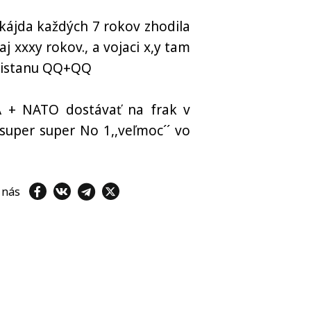
lkájda každých 7 rokov zhodila
 xxxy rokov., a vojaci x,y tam
anistanu QQ+QQ
 + NATO dostávať na frak v
per super No 1,,veľmoc´´ vo
e nás