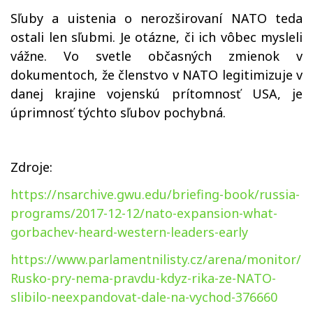
Sľuby a uistenia o nerozširovaní NATO teda
ostali len sľubmi. Je otázne, či ich vôbec mysleli
vážne. Vo svetle občasných zmienok v
dokumentoch, že členstvo v NATO legitimizuje v
danej krajine vojenskú prítomnosť USA, je
úprimnosť týchto sľubov pochybná.
Zdroje:
https://nsarchive.gwu.edu/briefing-book/russia-
programs/2017-12-12/nato-expansion-what-
gorbachev-heard-western-leaders-early
https://www.parlamentnilisty.cz/arena/monitor/
Rusko-pry-nema-pravdu-kdyz-rika-ze-NATO-
slibilo-neexpandovat-dale-na-vychod-376660