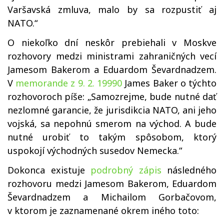
Varšavská zmluva, malo by sa rozpustiť aj
NATO.“
O niekoľko dní neskôr prebiehali v Moskve
rozhovory medzi ministrami zahraničných vecí
Jamesom Bakerom a Eduardom Ševardnadzem.
V
memorande z 9. 2. 19990
James Baker o týchto
rozhovoroch píše: „Samozrejme, bude nutné dať
nezlomné garancie, že jurisdikcia NATO, ani jeho
vojská, sa nepohnú smerom na východ. A bude
nutné urobiť to takým spôsobom, ktorý
uspokojí východných susedov Nemecka.“
Dokonca existuje
podrobný zápis
následného
rozhovoru medzi Jamesom Bakerom, Eduardom
Ševardnadzem a Michailom Gorbačovom,
v ktorom je zaznamenané okrem iného toto: