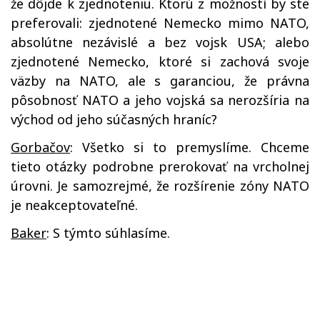
že dôjde k zjednoteniu. Ktorú z možností by ste
preferovali: zjednotené Nemecko mimo NATO,
absolútne nezávislé a bez vojsk USA; alebo
zjednotené Nemecko, ktoré si zachová svoje
väzby na NATO, ale s garanciou, že právna
pôsobnosť NATO a jeho vojská sa nerozšíria na
východ od jeho súčasných hraníc?
Gorbačov
: Všetko si to premyslíme. Chceme
tieto otázky podrobne prerokovať na vrcholnej
úrovni. Je samozrejmé, že rozšírenie zóny NATO
je neakceptovateľné.
Baker
: S týmto súhlasíme.