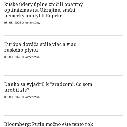
Ruské údery úplne zničili opatrný
optimizmus na Ukrajine, smúti
nemecký analytik Röpcke
08. 08. 2026
0
komentárov
Európa dováža stále viac a viac
ruského plynu
08. 08. 2026
0
komentárov
Danko sa vyjadril k "zradcom". Čo som
urobil zle?
08. 08. 2026
0
komentárov
Bloomberg: Putin možno ešte tento rok