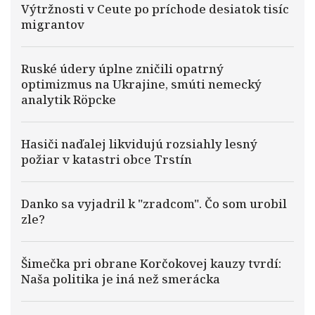
Výtržnosti v Ceute po príchode desiatok tisíc
migrantov
Ruské údery úplne zničili opatrný
optimizmus na Ukrajine, smúti nemecký
analytik Röpcke
Hasiči naďalej likvidujú rozsiahly lesný
požiar v katastri obce Trstín
Danko sa vyjadril k "zradcom". Čo som urobil
zle?
Šimečka pri obrane Korčokovej kauzy tvrdí:
Naša politika je iná než smerácka