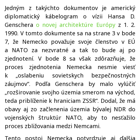
Jedným z takýchto dokumentov je americký
diplomatický kábelogram o vízii Hansa D.
Genschera
o novej architektúre Európy
z 1. 2.
1990. V tomto dokumente sa na strane 3 v bode
7, že Nemecko považuje svoje členstvo v EÚ
a NATO za nezvratné a tak to bude aj po
zjednotení. V bode 8 sa však zdôrazňuje, že
proces zjednotenia Nemecka nesmie viesť
k „oslabeniu sovietskych bezpečnostných
záujmov“. Podľa Genschera by malo vylúčiť
„rozširovanie svojho územia smerom na východ,
teda priblíženie k hraniciam ZSSR“. Dodal, že má
obavy aj zo začlenenia územia bývalej NDR do
vojenských štruktúr NATO, aby to nesťažilo
proces zbližovania medzi Nemcami.
Tento postoj Nemecka potvrdzuje aj ďalšia