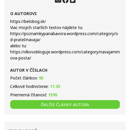
O AUTOROVI
https://belobog.sk/
Viac mojich starších textov nájdete tu:
https://poznamkypanabavora.wordpress.com/category/o
d-pratel/navaja/
alebo tu:
https://vlkovobloguje.wordpress.com/category/navajamm
ova-posta/
AUTOR V ČÍSLACH
Počet článkov:
95
Celkové hodnotenie:
17.35
Priemerná čítanosť:
1595
ĎALŠIE ČLÁNKY AUTORA