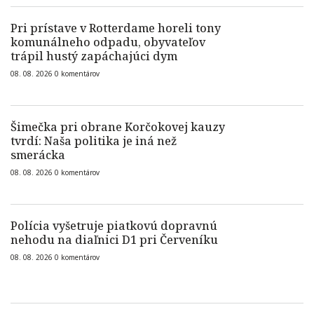
Pri prístave v Rotterdame horeli tony
komunálneho odpadu, obyvateľov
trápil hustý zapáchajúci dym
08. 08. 2026
0
komentárov
Šimečka pri obrane Korčokovej kauzy
tvrdí: Naša politika je iná než
smerácka
08. 08. 2026
0
komentárov
Polícia vyšetruje piatkovú dopravnú
nehodu na diaľnici D1 pri Červeníku
08. 08. 2026
0
komentárov