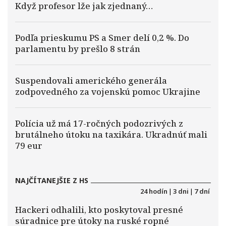
Když profesor lže jak zjednaný…
Podľa prieskumu PS a Smer delí 0,2 %. Do
parlamentu by prešlo 8 strán
Suspendovali amerického generála
zodpovedného za vojenskú pomoc Ukrajine
Polícia už má 17-ročných podozrivých z
brutálneho útoku na taxikára. Ukradnúť mali
79 eur
NAJČÍTANEJŠIE Z HS
24 hodín
|
3 dni
|
7 dní
Hackeri odhalili, kto poskytoval presné
súradnice pre útoky na ruské ropné