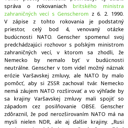
správa o rokovaniach
britského ministra
zahraničných vecí s Genscherom
z 6. 2. 1990.
V zápise z tohto rokovania je podstatný
priestor, celý bod 4, venovaný otázke
budúcnosti NATO. Genscher spomenul svoj
predchádzajúci rozhovor s poľským ministrom
zahraničných vecí, v ktorom sa zhodli, že
Nemecko by nemalo byť v budúcnosti
neutrálne. Genscher v tom videl možný náznak
erózie Varšavskej zmluvy, ale NATO by malo
pomôcť, aby si ZSSR zachoval tvár. Nemecko
nemá záujem NATO rozširovať a vo výhľade by
sa krajiny Varšavskej zmluvy mali spojiť so
západom cez posilňovanie OBSE. Genscher
zdôraznil, že pod nerozširovaním NATO má na
mysli nielen NDR, ale aj ďalšie krajiny. „Rusi