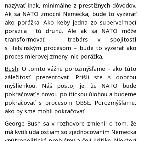
nazývať inak, minimálne z prestížnych dôvodov.
Ak sa NATO zmocní Nemecka, bude to vyzerať
ako porážka. Ako keby jedna zo superveľmocí
porazila tú druhú. Ale ak sa NATO môže
transformovať – trebárs v spojitosti
s Helsinským procesom – bude to vyzerať ako
proces mierovej zmeny, nie porážka.
Bush
: O tomto vážne porozmýšľame – ako túto
záležitosť prezentovať. Prišli ste s dobrou
myšlienkou. Náš postoj je, že NATO bude
pokračovať s novou politickou úlohou a budeme
pokračovať s procesom OBSE. Porozmýšľame,
ako by sme mohli pokračovať.
George Bush sa v rozhovore zmienil o tom, že
má kvôli udalostiam so zjednocovaním Nemecka
vnútropolitické problémy a čelí kritike. Niektorí