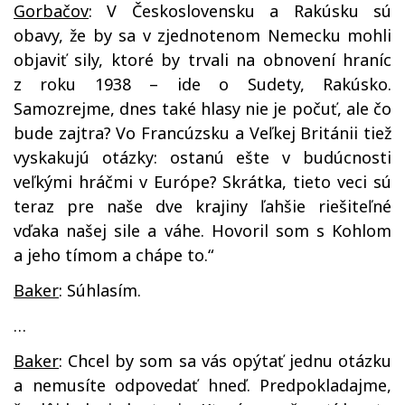
Gorbačov
: V Československu a Rakúsku sú
obavy, že by sa v zjednotenom Nemecku mohli
objaviť sily, ktoré by trvali na obnovení hraníc
z roku 1938 – ide o Sudety, Rakúsko.
Samozrejme, dnes také hlasy nie je počuť, ale čo
bude zajtra? Vo Francúzsku a Veľkej Británii tiež
vyskakujú otázky: ostanú ešte v budúcnosti
veľkými hráčmi v Európe? Skrátka, tieto veci sú
teraz pre naše dve krajiny ľahšie riešiteľné
vďaka našej sile a váhe. Hovoril som s Kohlom
a jeho tímom a chápe to.“
Baker
: Súhlasím.
…
Baker
: Chcel by som sa vás opýtať jednu otázku
a nemusíte odpovedať hneď. Predpokladajme,