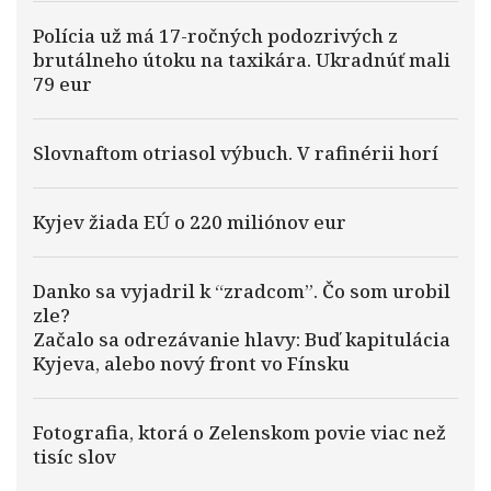
Polícia už má 17-ročných podozrivých z
brutálneho útoku na taxikára. Ukradnúť mali
79 eur
Slovnaftom otriasol výbuch. V rafinérii horí
Kyjev žiada EÚ o 220 miliónov eur
Danko sa vyjadril k “zradcom”. Čo som urobil
zle?
Začalo sa odrezávanie hlavy: Buď kapitulácia
Kyjeva, alebo nový front vo Fínsku
Fotografia, ktorá o Zelenskom povie viac než
tisíc slov