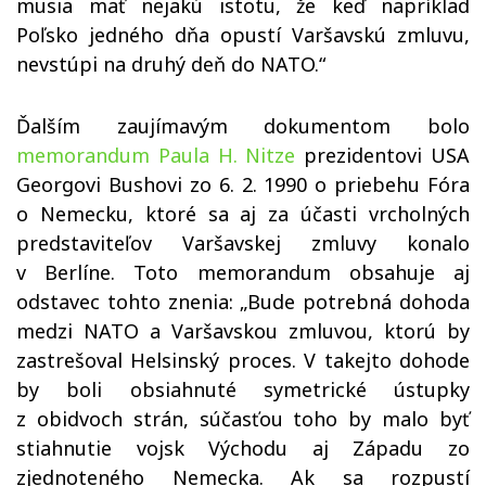
musia mať nejakú istotu, že keď napríklad
Poľsko jedného dňa opustí Varšavskú zmluvu,
nevstúpi na druhý deň do NATO.“
Ďalším zaujímavým dokumentom bolo
memorandum Paula H. Nitze
prezidentovi USA
Georgovi Bushovi zo 6. 2. 1990 o priebehu Fóra
o Nemecku, ktoré sa aj za účasti vrcholných
predstaviteľov Varšavskej zmluvy konalo
v Berlíne. Toto memorandum obsahuje aj
odstavec tohto znenia: „Bude potrebná dohoda
medzi NATO a Varšavskou zmluvou, ktorú by
zastrešoval Helsinský proces. V takejto dohode
by boli obsiahnuté symetrické ústupky
z obidvoch strán, súčasťou toho by malo byť
stiahnutie vojsk Východu aj Západu zo
zjednoteného Nemecka. Ak sa rozpustí