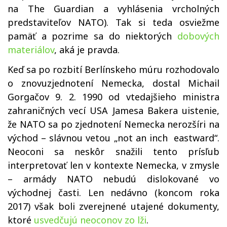
na The Guardian a vyhlásenia vrcholných
predstaviteľov NATO). Tak si teda osviežme
pamäť a pozrime sa do niektorých
dobových
materiálov
, aká je pravda.
Keď sa po rozbití Berlínskeho múru rozhodovalo
o znovuzjednotení Nemecka, dostal Michail
Gorgačov 9. 2. 1990 od vtedajšieho ministra
zahraničných vecí USA Jamesa Bakera uistenie,
že NATO sa po zjednotení Nemecka nerozšíri na
východ – slávnou vetou „not an inch eastward“.
Neoconi sa neskôr snažili tento prísľub
interpretovať len v kontexte Nemecka, v zmysle
– armády NATO nebudú dislokované vo
východnej časti. Len nedávno (koncom roka
2017) však boli zverejnené utajené dokumenty,
ktoré
usvedčujú neoconov zo lži
.