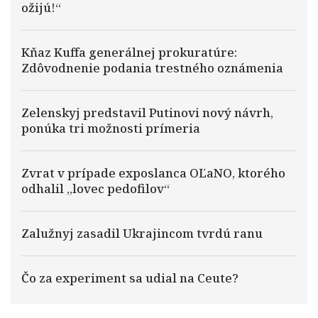
ožijú!“
Kňaz Kuffa generálnej prokuratúre:
Zdôvodnenie podania trestného oznámenia
Zelenskyj predstavil Putinovi nový návrh,
ponúka tri možnosti prímeria
Zvrat v prípade exposlanca OĽaNO, ktorého
odhalil „lovec pedofilov“
Zalužnyj zasadil Ukrajincom tvrdú ranu
Čo za experiment sa udial na Ceute?