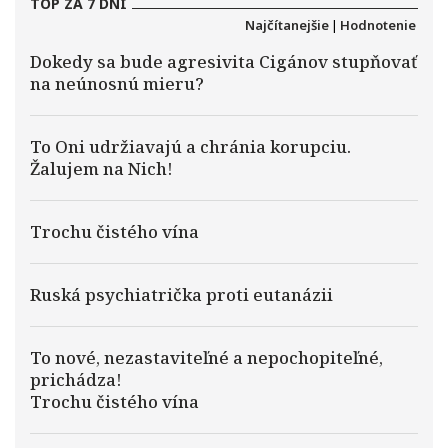
TOP ZA 7 DNÍ
Najčítanejšie
|
Hodnotenie
Dokedy sa bude agresivita Cigánov stupňovať
na neúnosnú mieru?
To Oni udržiavajú a chránia korupciu.
Žalujem na Nich!
Trochu čistého vína
Ruská psychiatrička proti eutanázii
To nové, nezastaviteľné a nepochopiteľné,
prichádza!
Trochu čistého vína