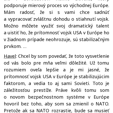
podporuje mierový proces vo východnej Európe.
Mám radosť, že si s vami chce sadnúť
a vypracovať zvláštnu dohodu o stiahnutí vojsk.
Možno môžete využiť svoj dramatický talent
a uistiť ho, že prítomnosť vojsk USA v Európe ho
v žiadnom prípade neohrozuje, sú stabilizačným
prvkom. …
Havel
: Chcel by som povedať, že toto vysvetlenie
od vás bolo pre mňa veľmi dôležité. Už tomu
rozumiem oveľa lepšie a je mi jasné, že
prítomnosť vojsk USA v Európe je stabilizujúcim
faktorom, a vedia to aj sami Sovieti. Toto je
záležitosťou prestíže. Práve kvôli tomu som
o novom bezpečnostnom systéme v Európe
hovoril bez toho, aby som sa zmienil o NATO.
Pretože ak sa NATO rozrastie, bude sa musieť