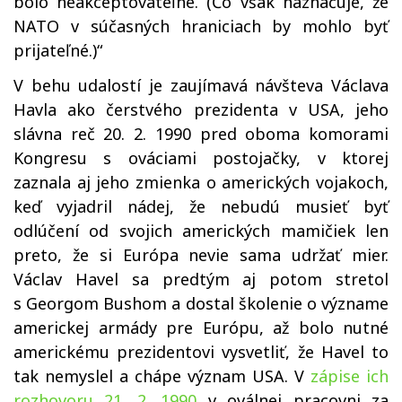
bolo neakceptovateľné. (Čo však naznačuje, že
NATO v súčasných hraniciach by mohlo byť
prijateľné.)“
V behu udalostí je zaujímavá návšteva Václava
Havla ako čerstvého prezidenta v USA, jeho
slávna reč 20. 2. 1990 pred oboma komorami
Kongresu s ováciami postojačky, v ktorej
zaznala aj jeho zmienka o amerických vojakoch,
keď vyjadril nádej, že nebudú musieť byť
odlúčení od svojich amerických mamičiek len
preto, že si Európa nevie sama udržať mier.
Václav Havel sa predtým aj potom stretol
s Georgom Bushom a dostal školenie o význame
americkej armády pre Európu, až bolo nutné
americkému prezidentovi vysvetliť, že Havel to
tak nemyslel a chápe význam USA. V
zápise ich
rozhovoru 21. 2. 1990
v oválnej pracovni za