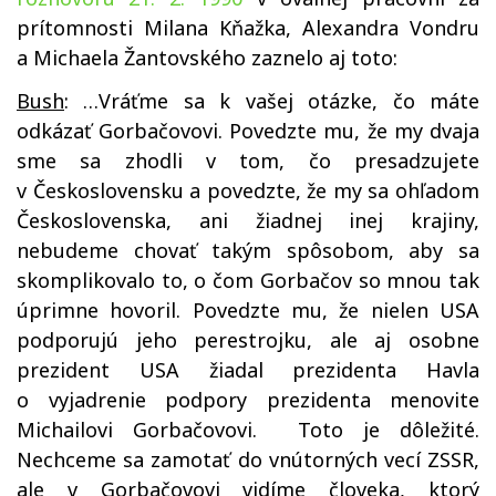
prítomnosti Milana Kňažka, Alexandra Vondru
a Michaela Žantovského zaznelo aj toto:
Bush
: …Vráťme sa k vašej otázke, čo máte
odkázať Gorbačovovi. Povedzte mu, že my dvaja
sme sa zhodli v tom, čo presadzujete
v Československu a povedzte, že my sa ohľadom
Československa, ani žiadnej inej krajiny,
nebudeme chovať takým spôsobom, aby sa
skomplikovalo to, o čom Gorbačov so mnou tak
úprimne hovoril. Povedzte mu, že nielen USA
podporujú jeho perestrojku, ale aj osobne
prezident USA žiadal prezidenta Havla
o vyjadrenie podpory prezidenta menovite
Michailovi Gorbačovovi. Toto je dôležité.
Nechceme sa zamotať do vnútorných vecí ZSSR,
ale v Gorbačovovi vidíme človeka, ktorý