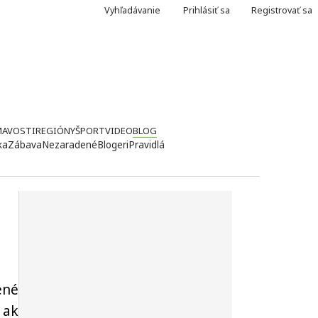
Vyhľadávanie
Prihlásiť sa
Registrovať sa
MAVOSTI
REGIÓNY
ŠPORT
VIDEO
BLOG
ka
Zábava
Nezaradené
Blogeri
Pravidlá
ené
 ak