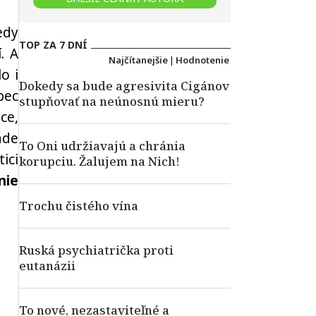
edy
TOP ZA 7 DNÍ
. A
Najčítanejšie
|
Hodnotenie
o i
Dokedy sa bude agresivita Cigánov
bec
stupňovať na neúnosnú mieru?
ce,
ade
To Oni udržiavajú a chránia
ici
korupciu. Žalujem na Nich!
nie
Trochu čistého vína
Ruská psychiatrička proti
eutanázii
To nové, nezastaviteľné a