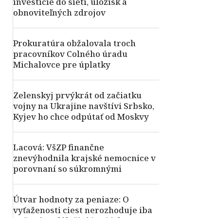
investície do sietí, úložísk a
obnoviteľných zdrojov
Prokuratúra obžalovala troch
pracovníkov Colného úradu
Michalovce pre úplatky
Zelenskyj prvýkrát od začiatku
vojny na Ukrajine navštívi Srbsko,
Kyjev ho chce odpútať od Moskvy
Lacová: VšZP finančne
znevýhodnila krajské nemocnice v
porovnaní so súkromnými
Útvar hodnoty za peniaze: O
vyťaženosti ciest nerozhoduje iba