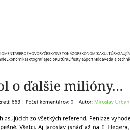
KOMENTÁRE
ROZHOVORY
ČESKY
SVETONÁZOR
EKONOMIKA
KULTÚRA
ZAUJÍ
anie
Ekonomika
Fotografie
Jedlo
Kultúra
Lifestyle
Šport
Móda
Veda a techni
ol o ďalšie milióny…
retí:
663
| Počet komentárov:
0
| Autor:
Miroslav Urban
hlasujúcich zo všetkých referend. Peniaze vyhod
ešné. Všetci. Aj Jaroslav (snáď až na E. Hegera,