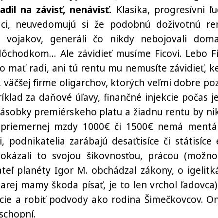
adil na závisť, nenávisť.
Klasika, progresívni ľu
dáci, neuvedomujú si že podobnú doživotnú re
ch vojakov, generáli čo nikdy nebojovali dom
dôchodkom… Ale závidieť musíme Ficovi. Lebo Fi
ho mať radi, ani tú rentu mu nemusíte závidieť, k
k väčšej firme oligarchov, ktorých veľmi dobre po
íklad za daňové úľavy, finančné injekcie počas j
násobky premiérskeho platu a žiadnu rentu by ni
 z priemernej mzdy 1000€ či 1500€ nemá mentá
 podnikatelia zarábajú desaťtisíce či státisíce 
okázali to svojou šikovnosťou, prácou (možno
teľ planéty Igor M. obchádzal zákony, o igelitk
rej mamy škoda písať, je to len vrchol ľadovca).
ncie a robiť podvody ako rodina Šimečkovcov. On
eschopní.