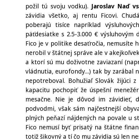
požil tú svoju vodku).
Jaroslav Naď vs
závidia všetko, aj rentu Ficovi. Chu
poberajú tisíce napríklad výsluhový
päťdesiatke s 2.5-3.000 € výsluhovým 
Fico je v politike desaťročia, nemusíte 
nerobil v štátnej správe ale v akejkoľve
a ktorí sú mu doživotne zaviazaní (napr
vládnutia, eurofondy…) tak by zarábal 
nepotreboval. Bohužiaľ Slovák žijúci
kapacitu pochopiť že úspešní menežéri,
mesačne. Nie je dôvod im závidieť, d
podvodmi, však sám najčestnejší obyva
plných peňazí nájdených na povale u sta
Fico nemusí byť prisatý na štátne fina
totiž šikovný a tí čo mu závidia sú len n