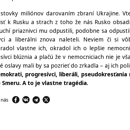
stovky miliónov darovaním zbraní Ukrajine. Vt
ť k Rusku a strach z toho že nás Rusko obsadí
uchí priaznivci mu odpustili, podobne sa odpustil
ívci a liberálni znova naleteli. Neviem či si vô
adol vlastne ich, okradol ich o lepšie nemocni
esívci blúznia a plačú že v nemocniciach nie je vš
 oslavy mali by sa pozrieť do zrkadla – aj ich polit
mokrati, progresívci, liberáli, pseudokresťania 
 Smeru. A to je vlastne tragédia.
e nás