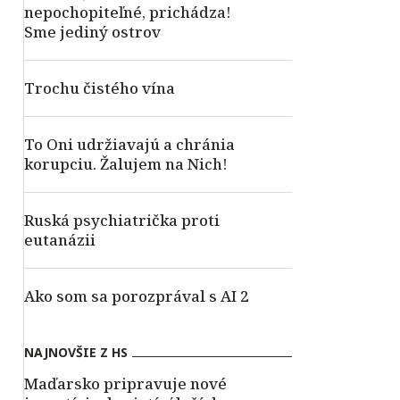
nepochopiteľné, prichádza!
Sme jediný ostrov
Trochu čistého vína
To Oni udržiavajú a chránia
korupciu. Žalujem na Nich!
Ruská psychiatrička proti
eutanázii
Ako som sa porozprával s AI 2
NAJNOVŠIE Z HS
Maďarsko pripravuje nové