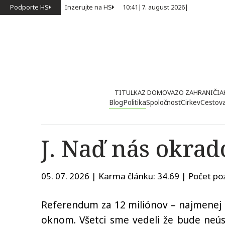
Podporte HS
Inzerujte na HS
10:41
|
7. august 2026
|
TITULKA
Z DOMOVA
ZO ZAHRANIČIA
Blog
Politika
Spoločnosť
Cirkev
Cestov
J. Naď nás okrad
05. 07. 2026 | Karma článku:
34.69
| Počet poz
Referendum za 12 miliónov – najmenej 
oknom. Všetci sme vedeli že bude neúsp