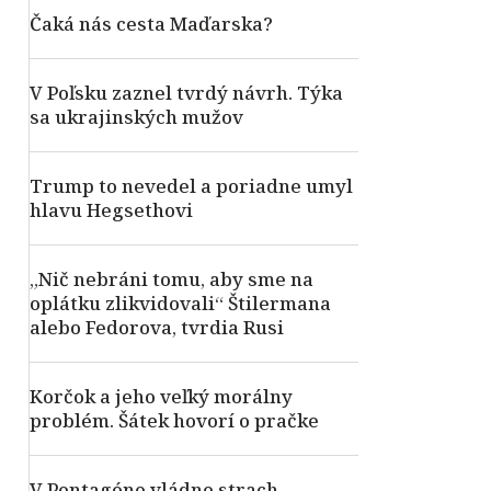
Čaká nás cesta Maďarska?
V Poľsku zaznel tvrdý návrh. Týka
sa ukrajinských mužov
Trump to nevedel a poriadne umyl
hlavu Hegsethovi
„Nič nebráni tomu, aby sme na
oplátku zlikvidovali“ Štilermana
alebo Fedorova, tvrdia Rusi
Korčok a jeho veľký morálny
problém. Šátek hovorí o pračke
V Pentagóne vládne strach –