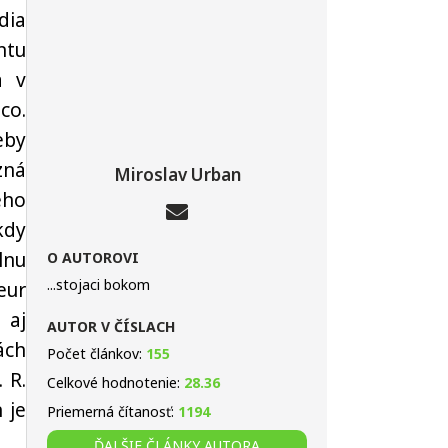
dia
ntu
a v
co.
eby
zná
Miroslav Urban
eho
kdy
lnu
O AUTOROVI
...stojaci bokom
eur
 aj
AUTOR V ČÍSLACH
ách
Počet článkov:
155
 R.
Celkové hodnotenie:
28.36
 je
Priemerná čítanosť:
1194
ĎALŠIE ČLÁNKY AUTORA