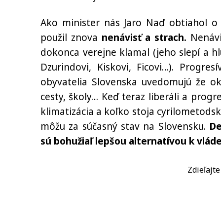
Ako minister nás Jaro Naď obtiahol o 
použil znova
nenávisť a strach.
Nenávis
dokonca verejne klamal (jeho slepí a hl
Dzurindovi, Kiskovi, Ficovi…). Progres
obyvatelia Slovenska uvedomujú že okr
cesty, školy… Keď teraz liberáli a progr
klimatizácia a koľko stoja cyrilometodské
môžu za súčasný stav na Slovensku.
De
sú bohužiaľ lepšou alternatívou k vláde
Zdieľajt