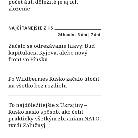
počet áut, dôležité je aj ich
zloženie
NAJČÍTANEJŠIE Z HS
24 hodín
|
3 dni
|
7 dní
Začalo sa odrezávanie hlavy: Buď
kapitulácia Kyjeva, alebo nový
front vo Fínsku
Po Wildberries Rusko začalo útočiť
na všetko bez rozdielu
To najdôležitejšie z Ukrajiny –
Rusko našlo spôsob, ako čeliť
prakticky všetkým zbraniam NATO,
tvrdí Zalužnyj