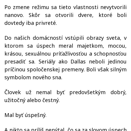
Po zmene režimu sa tieto vlastnosti nevytvorili
nanovo. Skôr sa otvorili dvere, ktoré boli
dovtedy iba privreté.
Do našich domácností vstúpili obrazy sveta, v
ktorom sa úspech meral majetkom, mocou,
krásou, sexuálnou príťažlivosťou a schopnosťou
presadiť sa. Seriály ako Dallas neboli jedinou
príčinou spoločenskej premeny. Boli však silným
symbolom nového sna.
Človek už nemal byť predovšetkým dobrý,
užitočný alebo čestný.
Mal byť úspešný.
A nikto sa príliš nepýtal, čo sa za slovom úspech