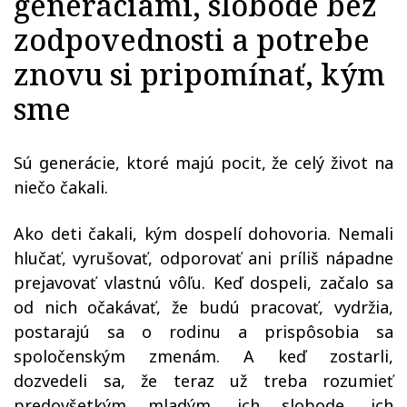
generáciami, slobode bez
zodpovednosti a potrebe
znovu si pripomínať, kým
sme
Sú generácie, ktoré majú pocit, že celý život na
niečo čakali.
Ako deti čakali, kým dospelí dohovoria. Nemali
hlučať, vyrušovať, odporovať ani príliš nápadne
prejavovať vlastnú vôľu. Keď dospeli, začalo sa
od nich očakávať, že budú pracovať, vydržia,
postarajú sa o rodinu a prispôsobia sa
spoločenským zmenám. A keď zostarli,
dozvedeli sa, že teraz už treba rozumieť
predovšetkým mladým, ich slobode, ich