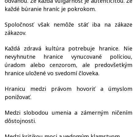
odvahou. Že každá vulgárnosť je autenticitou. Že
každé búranie hraníc je pokrokom.
Spoločnosť však nemôže stáť iba na zákaze
zákazov.
Každá zdravá kultúra potrebuje hranice. Nie
nevyhnutne hranice vynucované políciou,
úradom alebo cenzorom, ale predovšetkým
hranice uložené vo svedomí človeka.
Hranicu medzi právom hovoriť a úmyslom
ponižovať.
Medzi slobodou umenia a zámerným ničením
dôstojnosti.
Medzi kritikou moci a vedomým klamstvom.