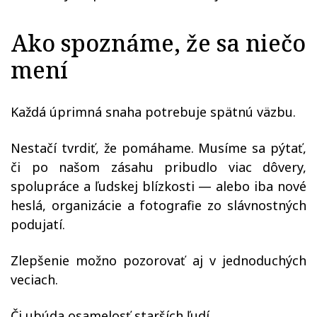
Ako spoznáme, že sa niečo
mení
Každá úprimná snaha potrebuje spätnú väzbu.
Nestačí tvrdiť, že pomáhame. Musíme sa pýtať,
či po našom zásahu pribudlo viac dôvery,
spolupráce a ľudskej blízkosti — alebo iba nové
heslá, organizácie a fotografie zo slávnostných
podujatí.
Zlepšenie možno pozorovať aj v jednoduchých
veciach.
Či ubúda osamelosť starších ľudí.