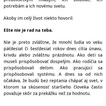
potrebám a ich novému svetu.
Akoby im celý život niekto hovoril:
Ešte nie je rad na teba.
Nie je preto zvláštne, že mnohí ľudia vo veku
päťdesiat či šesťdesiat rokov dnes cítia únavu,
krivdu alebo zvláštnu prázdnotu. Ako deti sa
museli prispôsobovať dospelým. Ako rodičia sa
prispôsobovali deťom. Ako pracujúci sa
prispôsobovali systému. A dnes sa od nich
očakáva, že budú bez reptania chápať aj svet, v
ktorom sa skúsenosť staršieho človeka často
považuje skôr za prekážku než za hodnotu.