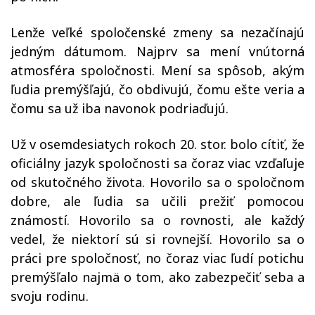
Lenže veľké spoločenské zmeny sa nezačínajú
jedným dátumom. Najprv sa mení vnútorná
atmosféra spoločnosti. Mení sa spôsob, akým
ľudia premýšľajú, čo obdivujú, čomu ešte veria a
čomu sa už iba navonok podriaďujú.
Už v osemdesiatych rokoch 20. stor. bolo cítiť, že
oficiálny jazyk spoločnosti sa čoraz viac vzďaľuje
od skutočného života. Hovorilo sa o spoločnom
dobre, ale ľudia sa učili prežiť pomocou
známostí. Hovorilo sa o rovnosti, ale každý
vedel, že niektorí sú si rovnejší. Hovorilo sa o
práci pre spoločnosť, no čoraz viac ľudí potichu
premýšľalo najmä o tom, ako zabezpečiť seba a
svoju rodinu.