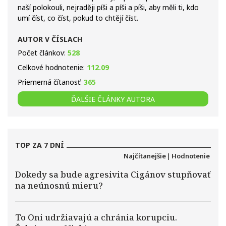
naší polokouli, nejraději píši a píši a píši, aby měli ti, kdo
umí číst, co číst, pokud to chtějí číst.
AUTOR V ČÍSLACH
Počet článkov:
528
Celkové hodnotenie:
112.09
Priemerná čítanosť:
365
ĎALŠIE ČLÁNKY AUTORA
TOP ZA 7 DNÍ
Najčítanejšie
|
Hodnotenie
Dokedy sa bude agresivita Cigánov stupňovať
na neúnosnú mieru?
To Oni udržiavajú a chránia korupciu.