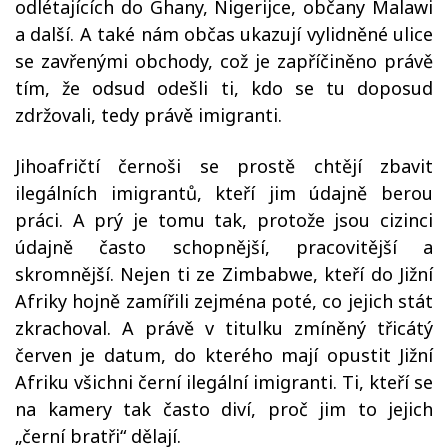
odlétajících do Ghany, Nigerijce, občany Malawi
a další. A také nám občas ukazují vylidněné ulice
se zavřenými obchody, což je zapříčiněno právě
tím, že odsud odešli ti, kdo se tu doposud
zdržovali, tedy právě imigranti.
Jihoafričtí černoši se prostě chtějí zbavit
ilegálních imigrantů, kteří jim údajně berou
práci. A prý je tomu tak, protože jsou cizinci
údajně často schopnější, pracovitější a
skromnější. Nejen ti ze Zimbabwe, kteří do Jižní
Afriky hojně zamířili zejména poté, co jejich stát
zkrachoval. A právě v titulku zmíněný třicátý
červen je datum, do kterého mají opustit Jižní
Afriku všichni černí ilegální imigranti. Ti, kteří se
na kamery tak často diví, proč jim to jejich
„černí bratři“ dělají.