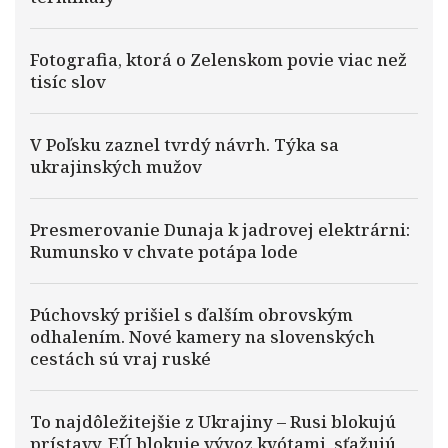
Fotografia, ktorá o Zelenskom povie viac než
tisíc slov
V Poľsku zaznel tvrdý návrh. Týka sa
ukrajinských mužov
Presmerovanie Dunaja k jadrovej elektrárni:
Rumunsko v chvate potápa lode
Púchovský prišiel s ďalším obrovským
odhalením. Nové kamery na slovenských
cestách sú vraj ruské
To najdôležitejšie z Ukrajiny – Rusi blokujú
prístavy, EÚ blokuje vývoz kvótami, sťažujú