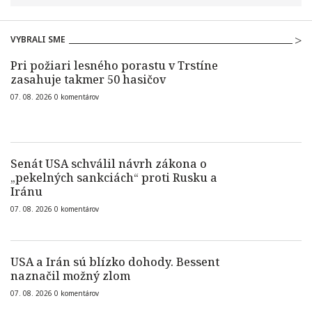
VYBRALI SME
Pri požiari lesného porastu v Trstíne
zasahuje takmer 50 hasičov
07. 08. 2026
0
komentárov
Senát USA schválil návrh zákona o
„pekelných sankciách“ proti Rusku a
Iránu
07. 08. 2026
0
komentárov
USA a Irán sú blízko dohody. Bessent
naznačil možný zlom
07. 08. 2026
0
komentárov