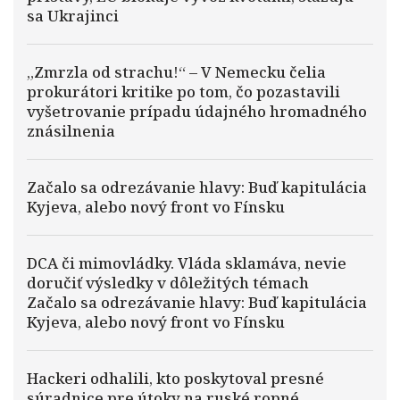
sa Ukrajinci
„Zmrzla od strachu!“ – V Nemecku čelia
prokurátori kritike po tom, čo pozastavili
vyšetrovanie prípadu údajného hromadného
znásilnenia
Začalo sa odrezávanie hlavy: Buď kapitulácia
Kyjeva, alebo nový front vo Fínsku
DCA či mimovládky. Vláda sklamáva, nevie
doručiť výsledky v dôležitých témach
Začalo sa odrezávanie hlavy: Buď kapitulácia
Kyjeva, alebo nový front vo Fínsku
Hackeri odhalili, kto poskytoval presné
súradnice pre útoky na ruské ropné