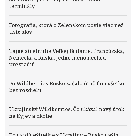
terminály
Fotografia, ktorá o Zelenskom povie viac než
tisíc slov
Tajné stretnutie Veľkej Británie, Francúzska,
Nemecka a Ruska. Jedno meno nechcú
prezradiť
Po Wildberries Rusko začalo útočiť na všetko
bez rozdielu
Ukrajinský Wildberries. Čo ukázal nový útok
na Kyjev a okolie
To najdôležitejšie z Ukrajiny – Rusko našlo