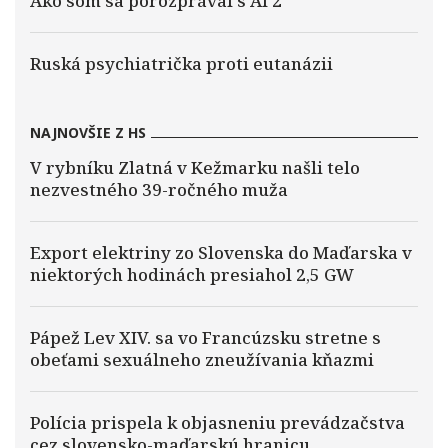
Ako som sa porozprával s AI 2
Ruská psychiatrička proti eutanázii
NAJNOVŠIE Z HS
V rybníku Zlatná v Kežmarku našli telo
nezvestného 39-ročného muža
Export elektriny zo Slovenska do Maďarska v
niektorých hodinách presiahol 2,5 GW
Pápež Lev XIV. sa vo Francúzsku stretne s
obeťami sexuálneho zneužívania kňazmi
Polícia prispela k objasneniu prevádzačstva
cez slovensko-maďarskú hranicu