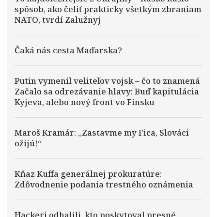
spôsob, ako čeliť prakticky všetkým zbraniam
NATO, tvrdí Zalužnyj
Čaká nás cesta Maďarska?
Putin vymenil veliteľov vojsk – čo to znamená
Začalo sa odrezávanie hlavy: Buď kapitulácia
Kyjeva, alebo nový front vo Fínsku
Maroš Kramár: „Zastavme my Fica, Slováci
ožijú!“
Kňaz Kuffa generálnej prokuratúre:
Zdôvodnenie podania trestného oznámenia
Hackeri odhalili, kto poskytoval presné