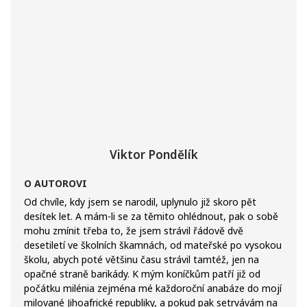
Viktor Pondělík
O AUTOROVI
Od chvíle, kdy jsem se narodil, uplynulo již skoro pět
desítek let. A mám-li se za těmito ohlédnout, pak o sobě
mohu zmínit třeba to, že jsem strávil řádově dvě
desetiletí ve školních škamnách, od mateřské po vysokou
školu, abych poté většinu času strávil tamtéž, jen na
opačné straně barikády. K mým koníčkům patří již od
počátku milénia zejména mé každoroční anabáze do mojí
milované Jihoafrické republiky, a pokud pak setrvávám na