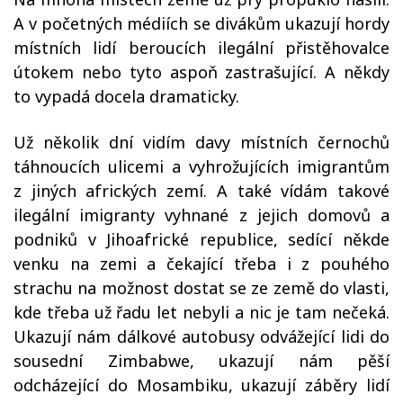
A v početných médiích se divákům ukazují hordy
místních lidí beroucích ilegální přistěhovalce
útokem nebo tyto aspoň zastrašující. A někdy
to vypadá docela dramaticky.
Už několik dní vidím davy místních černochů
táhnoucích ulicemi a vyhrožujících imigrantům
z jiných afrických zemí. A také vídám takové
ilegální imigranty vyhnané z jejich domovů a
podniků v Jihoafrické republice, sedící někde
venku na zemi a čekající třeba i z pouhého
strachu na možnost dostat se ze země do vlasti,
kde třeba už řadu let nebyli a nic je tam nečeká.
Ukazují nám dálkové autobusy odvážející lidi do
sousední Zimbabwe, ukazují nám pěší
odcházející do Mosambiku, ukazují záběry lidí