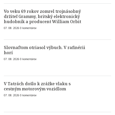
Vo veku 69 rokov zomrel trojnásobný
držiteľ Grammy, britský elektronický
hudobník a producent William Orbit
07. 08. 2026
0
komentárov
Slovnaftom otriasol výbuch. V rafinérii
horí
07. 08. 2026
0
komentárov
V Tatrách došlo k zrážke vlaku s
cestným motorovým vozidlom
07. 08. 2026
0
komentárov