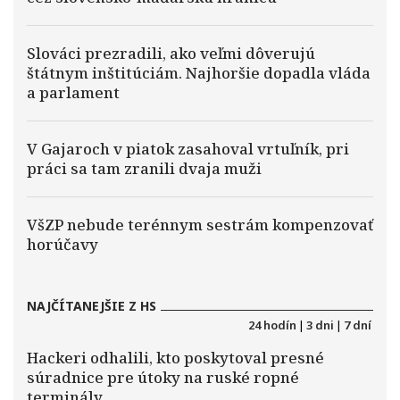
Slováci prezradili, ako veľmi dôverujú
štátnym inštitúciám. Najhoršie dopadla vláda
a parlament
V Gajaroch v piatok zasahoval vrtuľník, pri
práci sa tam zranili dvaja muži
VšZP nebude terénnym sestrám kompenzovať
horúčavy
NAJČÍTANEJŠIE Z HS
24 hodín
|
3 dni
|
7 dní
Hackeri odhalili, kto poskytoval presné
súradnice pre útoky na ruské ropné
terminály