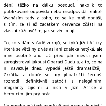
dění, těžko na dálku posoudí, nakolik to
publikované odpovídá nebo neodpovídá realitě.
Vycházím tedy z toho, co se ke mně donáší,
s tím, že si až začátkem července zčásti na
vlastní kůži ověřím, jak se věci mají.
To, co vídám v řadě zdrojů, se týká Jižní Afriky.
Která se většiny z vás asi ani zdaleka netýká, ale
mne osobně ano. Už před pár měsíci jsem
zaregistroval jakousi Operaci Dudula, a to, co na
ni navazuje dnes, vypadá ještě dramatičtěji.
Zkrátka a dobře se prý jihoafričtí černoši
rozhodli definitivně zatočit s nelegálními
imigranty žijícími u nich v Jižní Africe a
beroucími jim prý práci.
Na mnoha místech země už prý propuklo násilí.