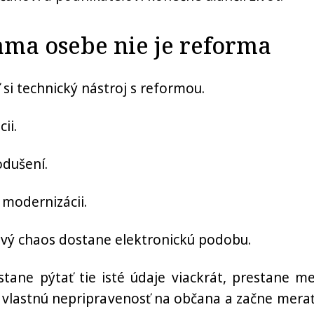
ama osebe nie je reforma
si technický nástroj s reformou.
ii.
odušení.
 modernizácii.
ový chaos dostane elektronickú podobu.
tane pýtať tie isté údaje viackrát, prestane me
 vlastnú nepripravenosť na občana a začne merať,