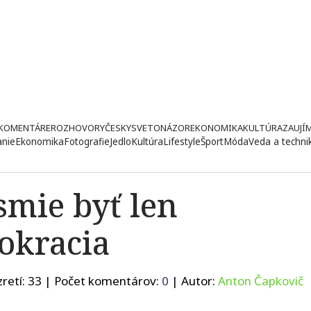
KOMENTÁRE
ROZHOVORY
ČESKY
SVETONÁZOR
EKONOMIKA
KULTÚRA
ZAUJÍ
anie
Ekonomika
Fotografie
Jedlo
Kultúra
Lifestyle
Šport
Móda
Veda a techni
smie byť len
okracia
retí:
33
| Počet komentárov:
0
| Autor:
Anton Čapkovič