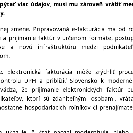
pýtať viac údajov, musí mu zároveň vrátiť me
y.
tálnej zmene. Pripravovaná e-fakturácia má od r
ie a prijímanie faktúr v určenom formáte, postu
ve a novú infraštruktúru medzi podnikateľ
tom.
 Elektronická fakturácia môže zrýchliť proce
kontrolu DPH a priblížiť Slovensko k modern
vádza, že prijímanie elektronických faktúr b
kateľov, ktorí sú zdaniteľnými osobami, vrát
mostatne hospodáriacich roľníkov či prenajímate
 ukazuje, či štát naozaj modernizuje, alebo 