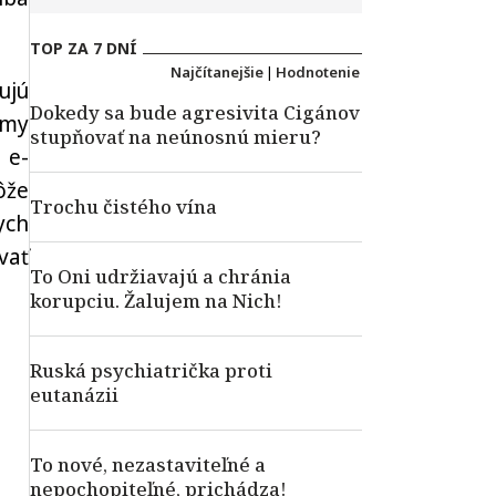
TOP ZA 7 DNÍ
Najčítanejšie
|
Hodnotenie
ujú
Dokedy sa bude agresivita Cigánov
rmy
stupňovať na neúnosnú mieru?
 e-
ôže
Trochu čistého vína
ych
vať
To Oni udržiavajú a chránia
korupciu. Žalujem na Nich!
Ruská psychiatrička proti
eutanázii
To nové, nezastaviteľné a
nepochopiteľné, prichádza!