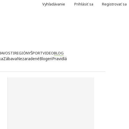
Vyhľadávanie
Prihlásiť sa
Registrovať sa
MAVOSTI
REGIÓNY
ŠPORT
VIDEO
BLOG
ka
Zábava
Nezaradené
Blogeri
Pravidlá