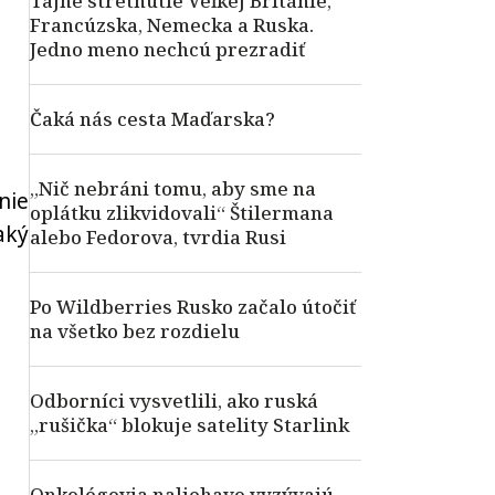
Tajné stretnutie Veľkej Británie,
Francúzska, Nemecka a Ruska.
Jedno meno nechcú prezradiť
Čaká nás cesta Maďarska?
„Nič nebráni tomu, aby sme na
nie
oplátku zlikvidovali“ Štilermana
aký
alebo Fedorova, tvrdia Rusi
Po Wildberries Rusko začalo útočiť
na všetko bez rozdielu
Odborníci vysvetlili, ako ruská
„rušička“ blokuje satelity Starlink
Onkológovia naliehavo vyzývajú