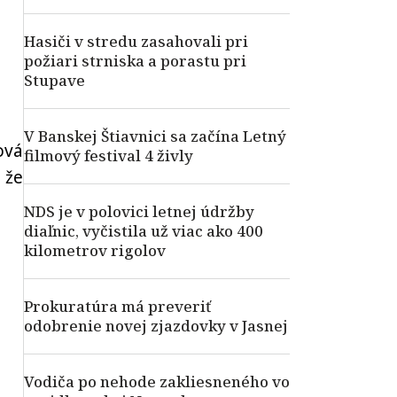
Hasiči v stredu zasahovali pri
požiari strniska a porastu pri
Stupave
V Banskej Štiavnici sa začína Letný
ová
filmový festival 4 živly
 že
NDS je v polovici letnej údržby
diaľnic, vyčistila už viac ako 400
kilometrov rigolov
Prokuratúra má preveriť
odobrenie novej zjazdovky v Jasnej
Vodiča po nehode zakliesneného vo