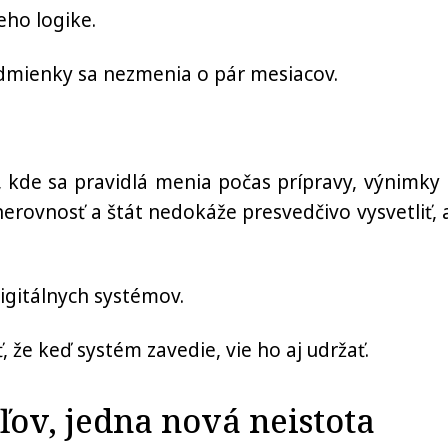
eho logike.
podmienky sa nezmenia o pár mesiacov.
 kde sa pravidlá menia počas prípravy, výnimky 
erovnosť a štát nedokáže presvedčivo vysvetliť, 
digitálnych systémov.
, že keď systém zavedie, vie ho aj udržať.
ov, jedna nová neistota