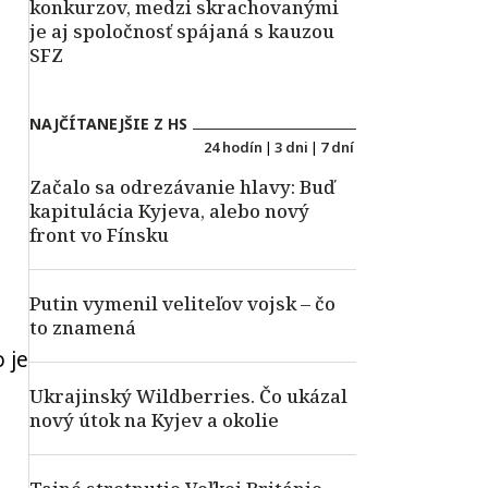
konkurzov, medzi skrachovanými
je aj spoločnosť spájaná s kauzou
SFZ
NAJČÍTANEJŠIE Z HS
24 hodín
|
3 dni
|
7 dní
Začalo sa odrezávanie hlavy: Buď
kapitulácia Kyjeva, alebo nový
front vo Fínsku
Putin vymenil veliteľov vojsk – čo
to znamená
 je
Ukrajinský Wildberries. Čo ukázal
nový útok na Kyjev a okolie