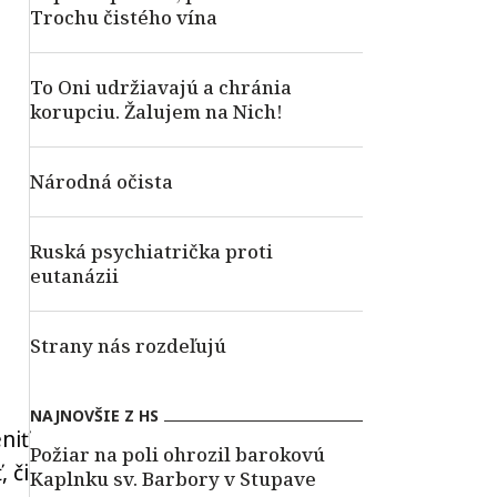
Trochu čistého vína
To Oni udržiavajú a chránia
korupciu. Žalujem na Nich!
Národná očista
Ruská psychiatrička proti
eutanázii
Strany nás rozdeľujú
NAJNOVŠIE Z HS
niť
Požiar na poli ohrozil barokovú
 či
Kaplnku sv. Barbory v Stupave