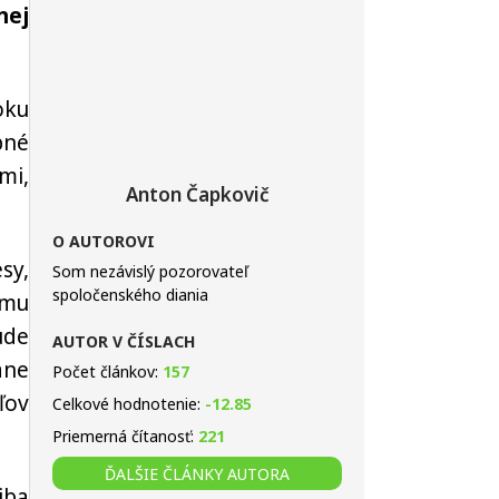
nej
oku
pné
mi,
Anton Čapkovič
O AUTOROVI
sy,
Som nezávislý pozorovateľ
spoločenského diania
ému
ude
AUTOR V ČÍSLACH
ane
Počet článkov:
157
ľov
Celkové hodnotenie:
-12.85
Priemerná čítanosť:
221
ĎALŠIE ČLÁNKY AUTORA
iba