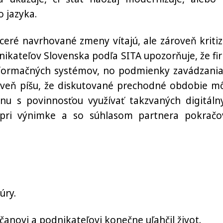
o jazyka.
ceré navrhované zmeny vítajú, ale zároveň kritiz
dnikateľov Slovenska podľa SITA upozorňuje, že fi
informačných systémov, no podmienky zavádzania
oveň píšu, že diskutované prechodné obdobie m
dnu s povinnosťou využívať takzvaných digitáln
pri výnimke a so súhlasom partnera pokračo
úry.
občanovi a podnikateľovi konečne uľahčil život.