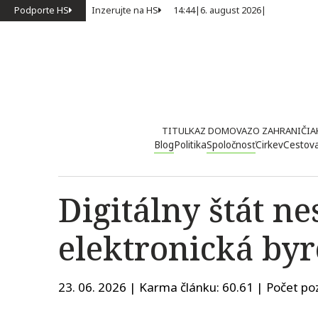
Podporte HS
Inzerujte na HS
14:44
|
6. august 2026
|
TITULKA
Z DOMOVA
ZO ZAHRANIČIA
Blog
Politika
Spoločnosť
Cirkev
Cestov
Digitálny štát ne
elektronická byr
23. 06. 2026 | Karma článku:
60.61
| Počet poz