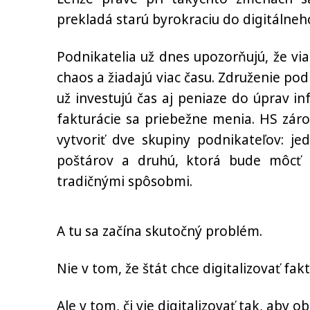
prekladá starú byrokraciu do digitálneh
Podnikatelia už dnes upozorňujú, že via
chaos a žiadajú viac času. Združenie po
už investujú čas aj peniaze do úprav 
fakturácie sa priebežne menia. HS zár
vytvoriť dve skupiny podnikateľov: je
poštárov a druhú, ktorá bude môcť 
tradičnými spôsobmi.
A tu sa začína skutočný problém.
Nie v tom, že štát chce digitalizovať fakt
Ale v tom, či vie digitalizovať tak, aby 