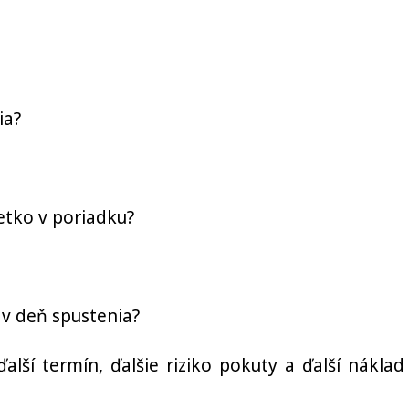
ia?
etko v poriadku?
v deň spustenia?
alší termín, ďalšie riziko pokuty a ďalší náklad