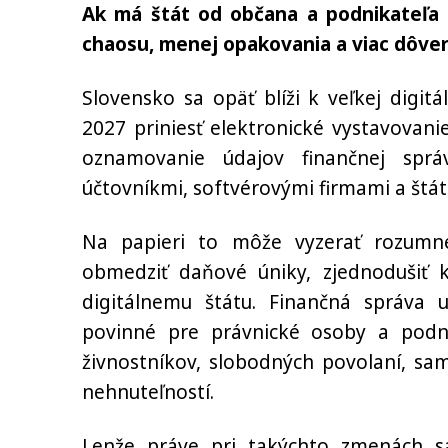
Ak má štát od občana a podnikateľa 
chaosu, menej opakovania a viac dôver
Slovensko sa opäť blíži k veľkej digi
2027 priniesť elektronické vystavovan
oznamovanie údajov finančnej sprá
účtovníkmi, softvérovými firmami a štá
Na papieri to môže vyzerať rozumne.
obmedziť daňové úniky, zjednodušiť 
digitálnemu štátu. Finančná správa u
povinné pre právnické osoby a podni
živnostníkov, slobodných povolaní, sa
nehnuteľností.
Lenže práve pri takýchto zmenách sa