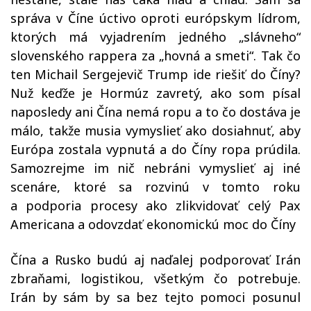
správa v Číne úctivo oproti európskym lídrom,
ktorých má vyjadrením jedného „slávneho“
slovenského rappera za „hovná a smeti“. Tak čo
ten Michail Sergejevič Trump ide riešiť do Číny?
Nuž keďže je Hormúz zavretý, ako som písal
naposledy ani Čína nemá ropu a to čo dostáva je
málo, takže musia vymyslieť ako dosiahnuť, aby
Európa zostala vypnutá a do Číny ropa prúdila.
Samozrejme im nič nebráni vymyslieť aj iné
scenáre, ktoré sa rozvinú v tomto roku
a podporia procesy ako zlikvidovať celý Pax
Americana a odovzdať ekonomickú moc do Číny
Čína a Rusko budú aj naďalej podporovať Irán
zbraňami, logistikou, všetkým čo potrebuje.
Irán by sám by sa bez tejto pomoci posunul