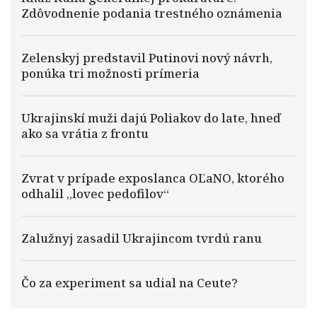
Zdôvodnenie podania trestného oznámenia
Zelenskyj predstavil Putinovi nový návrh,
ponúka tri možnosti prímeria
Ukrajinskí muži dajú Poliakov do late, hneď
ako sa vrátia z frontu
Zvrat v prípade exposlanca OĽaNO, ktorého
odhalil „lovec pedofilov“
Zalužnyj zasadil Ukrajincom tvrdú ranu
Čo za experiment sa udial na Ceute?