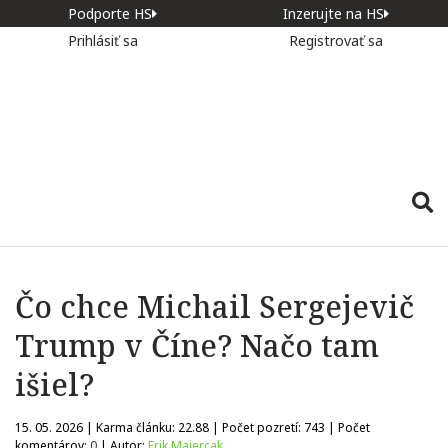
Podporte HS
Inzerujte na HS
Prihlásiť sa
Registrovať sa
Čo chce Michail Sergejevič
Trump v Číne? Načo tam
išiel?
15. 05. 2026 | Karma článku:
22.88
| Počet pozretí:
743
| Počet
komentárov:
0
| Autor:
Erik Majercak