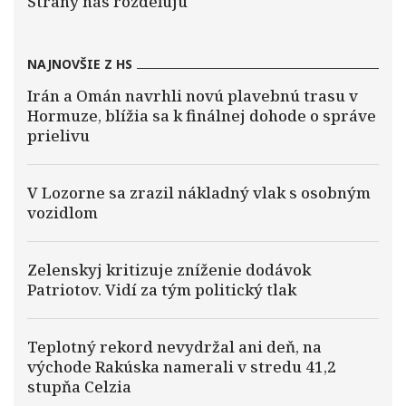
Strany nás rozdeľujú
NAJNOVŠIE Z HS
Irán a Omán navrhli novú plavebnú trasu v
Hormuze, blížia sa k finálnej dohode o správe
prielivu
V Lozorne sa zrazil nákladný vlak s osobným
vozidlom
Zelenskyj kritizuje zníženie dodávok
Patriotov. Vidí za tým politický tlak
Teplotný rekord nevydržal ani deň, na
východe Rakúska namerali v stredu 41,2
stupňa Celzia