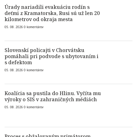
Úrady nariadili evakuáciu rodín s
deťmi z Kramatorska, Rusi sú už len 20
kilometrov od okraja mesta
05. 08. 2026
0
komentárov
Slovenskí policajti v Chorvátsku
pomáhali pri podvode s ubytovaním i
s defektom
05. 08. 2026
0
komentárov
Koalícia sa pustila do Hlinu. Vyčíta mu
výroky o SIS v zahraničných médiách
05. 08. 2026
0
komentárov
Proces s obžalovaným primátorom