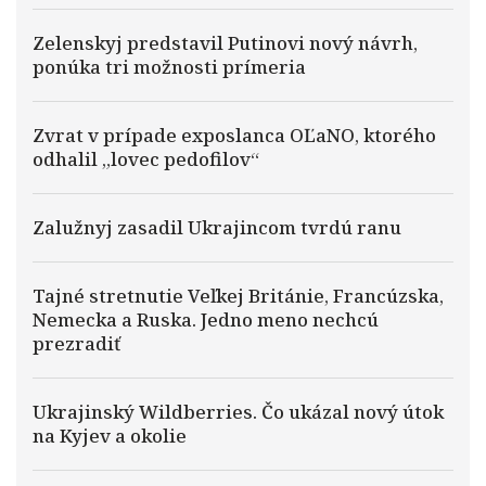
Zelenskyj predstavil Putinovi nový návrh,
ponúka tri možnosti prímeria
Zvrat v prípade exposlanca OĽaNO, ktorého
odhalil „lovec pedofilov“
Zalužnyj zasadil Ukrajincom tvrdú ranu
Tajné stretnutie Veľkej Británie, Francúzska,
Nemecka a Ruska. Jedno meno nechcú
prezradiť
Ukrajinský Wildberries. Čo ukázal nový útok
na Kyjev a okolie