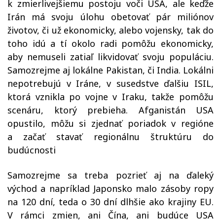
k zmierlivejšiemu postoju voči USA, ale keďže
Irán má svoju úlohu obetovať pár miliónov
životov, či už ekonomicky, alebo vojensky, tak do
toho idú a tí okolo radi pomôžu ekonomicky,
aby nemuseli zatiaľ likvidovať svoju populáciu.
Samozrejme aj lokálne Pakistan, či India. Lokálni
nepotrebujú v Iráne, v susedstve ďalšiu ISIL,
ktorá vznikla po vojne v Iraku, takže pomôžu
scenáru, ktorý prebieha. Afganistán USA
opustilo, môžu si zjednať poriadok v regióne
a začať stavať regionálnu štruktúru do
budúcnosti
Samozrejme sa treba pozrieť aj na ďaleký
východ a napríklad Japonsko malo zásoby ropy
na 120 dní, teda o 30 dní dlhšie ako krajiny EU.
V rámci zmien, ani Čína, ani budúce USA