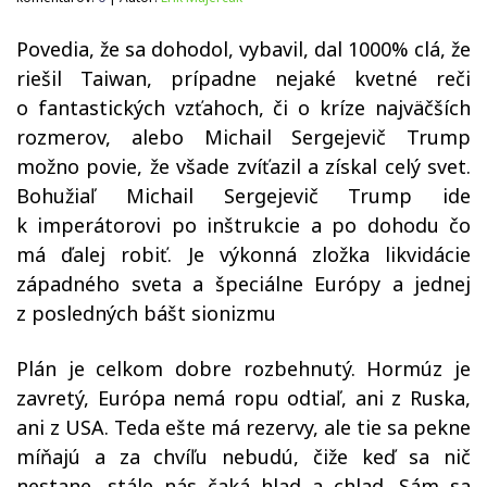
Povedia, že sa dohodol, vybavil, dal 1000
%
clá, že
riešil Taiwan, prípadne nejaké kvetné reči
o fantastických vzťahoch, či o kríze najväčších
rozmerov, alebo Michail Sergejevič Trump
možno povie, že všade zvíťazil a získal celý svet.
Bohužiaľ Michail Sergejevič Trump ide
k imperátorovi po inštrukcie a po dohodu čo
má ďalej robiť. Je výkonná zložka likvidácie
západného sveta a špeciálne Európy a jednej
z posledných bášt sionizmu
Plán je celkom dobre rozbehnutý. Hormúz je
zavretý, Európa nemá ropu odtiaľ, ani z Ruska,
ani z USA. Teda ešte má rezervy, ale tie sa pekne
míňajú a za chvíľu nebudú, čiže keď sa nič
nestane, stále nás čaká hlad a chlad. Sám sa