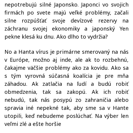
nepotrebujú silné Japonsko. Japonci vo svojich
firmách po svete majú veľké problémy, začali
silne rozpúšťať svoje devízové rezervy na
záchranu svojej ekonomiky a japonský Yen
pekne klesá ku dnu. Ako dlho to vydržia?
No a Hanta vírus je primárne smerovaný na nás
v Európe, možno aj inde, ale ak to rozbehnú,
čakajme väčšie problémy ako za kovidu. Ako sa
s tým vyrovná súčasná koalícia je pre mňa
záhadou. Ak zatlačia na ľudí a budú robiť
obmedzenia, tak sa zakopú. Ak ich robiť
nebudú, tak nás posypú zo zahraničia alebo
spravia iné nepekné tak, aby sme sa v Hante
utopili, keď nebudeme poslúchať. Na výber len
veľmi zlé a ešte horšie