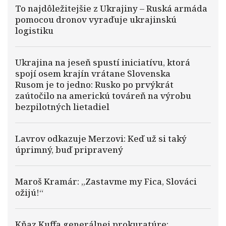
To najdôležitejšie z Ukrajiny – Ruská armáda
pomocou dronov vyraďuje ukrajinskú
logistiku
Ukrajina na jeseň spustí iniciatívu, ktorá
spojí osem krajín vrátane Slovenska
Rusom je to jedno: Rusko po prvýkrát
zaútočilo na americkú továreň na výrobu
bezpilotných lietadiel
Lavrov odkazuje Merzovi: Keď už si taký
úprimný, buď pripravený
Maroš Kramár: „Zastavme my Fica, Slováci
ožijú!“
Kňaz Kuffa generálnej prokuratúre: