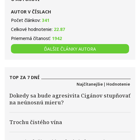
AUTOR V ČÍSLACH
Počet článkov:
341
Celkové hodnotenie:
22.87
Priemerná čítanosť:
1942
ĎALŠIE ČLÁNKY AUTORA
TOP ZA 7 DNÍ
Najčítanejšie
|
Hodnotenie
Dokedy sa bude agresivita Cigánov stupňovať
na neúnosnú mieru?
Trochu čistého vína