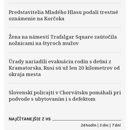
Predstavitelia Mladého Hlasu podali trestné
oznámenie na Korčoka
Žena na námestí Trafalgar Square zaútočila
nožnicami na štyroch mužov
Úrady nariadili evakuáciu rodín s deťmi z
Kramatorska, Rusi sú už len 20 kilometrov od
okraja mesta
Slovenskí policajti v Chorvátsku pomáhali pri
podvode s ubytovaním i s defektom
NAJČÍTANEJŠIE Z HS
24 hodín
|
3 dni
|
7 dní