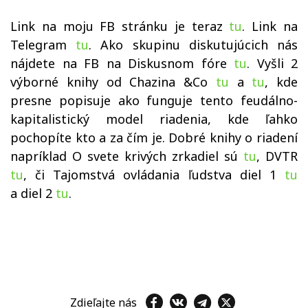
Link na moju FB stránku je teraz
tu
. Link na
Telegram
tu
. Ako skupinu diskutujúcich nás
nájdete na FB na Diskusnom fóre
tu
. Vyšli 2
výborné knihy od Chazina &Co
tu
a
tu
, kde
presne popisuje ako funguje tento feudálno-
kapitalistický model riadenia, kde ľahko
pochopíte kto a za čím je. Dobré knihy o riadení
napríklad O svete krivých zrkadiel sú
tu
, DVTR
tu
, či Tajomstvá ovládania ľudstva diel 1
tu
a diel 2
tu
.
Zdieľajte nás