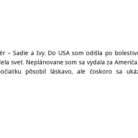
r – Sadie a Ivy. Do USA som odišla po bolesti
idela svet. Neplánovane som sa vydala za Američa
čiatku pôsobil láskavo, ale čoskoro sa ukáz