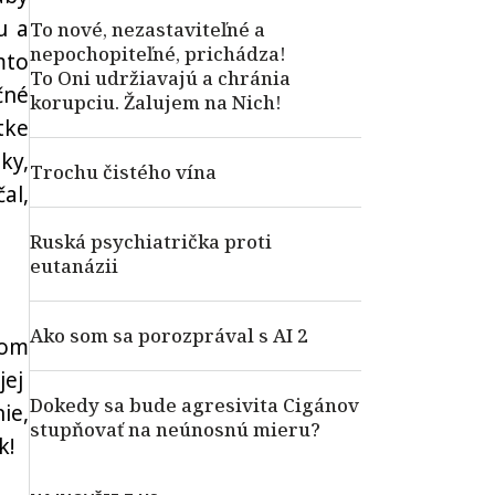
u a
To nové, nezastaviteľné a
nepochopiteľné, prichádza!
mto
To Oni udržiavajú a chránia
čné
korupciu. Žalujem na Nich!
tke
ky,
Trochu čistého vína
al,
Ruská psychiatrička proti
eutanázii
Ako som sa porozprával s AI 2
lom
jej
Dokedy sa bude agresivita Cigánov
ie,
stupňovať na neúnosnú mieru?
k!