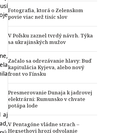
usí
Fotografia, ktorá o Zelenskom
oje
povie viac než tisíc slov
V Poľsku zaznel tvrdý návrh. Týka
sa ukrajinských mužov
ne,
Začalo sa odrezávanie hlavy: Buď
ela
kapitulácia Kyjeva, alebo nový
ila
front vo Fínsku
Presmerovanie Dunaja k jadrovej
elektrárni: Rumunsko v chvate
potápa lode
 aj
ad,
V Pentagóne vládne strach –
Hegsethovi hrozí odvolanie
nú.