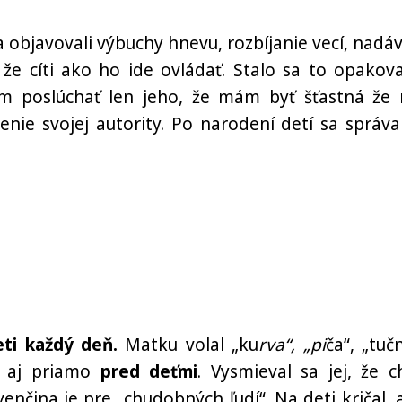
 objavovali výbuchy hnevu, rozbíjanie vecí, nadáv
l, že cíti ako ho ide ovládať. Stalo sa to opakov
ám poslúchať len jeho, že mám byť šťastná že
enie svojej autority. Po narodení detí sa správa
eti každý deň.
Matku volal „ku
rva“, „pi
ča“, „tuč
o aj priamo
pred deťmi
. Vysmieval sa jej, že c
enčina je pre „chudobných ľudí“. Na deti kričal, 