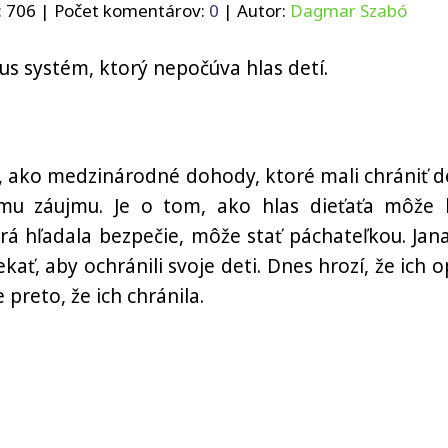
:
706
| Počet komentárov:
0
| Autor:
Dagmar Szabó
us systém, ktorý nepočúva hlas detí.
m, ako medzinárodné dohody, ktoré mali chrániť de
emu záujmu. Je o tom, ako hlas dieťaťa môže 
á hľadala bezpečie, môže stať páchateľkou. Jana
ať, aby ochránili svoje deti. Dnes hrozí, že ich o
e preto, že ich chránila.