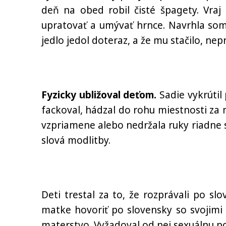
deň na obed robil čisté špagety. Vraj
upratovať a umývať hrnce. Navrhla som
jedlo jedol doteraz, a že mu stačilo, nepr
Fyzicky ubližoval deťom.
Sadie vykrútil 
fackoval, hádzal do rohu miestnosti za 
vzpriamene alebo nedržala ruky riadne s
slová modlitby.
Deti trestal za to, že rozprávali po sl
matke hovoriť po slovensky so svojimi v
materstvo. Vyžadoval od nej sexuálnu pos