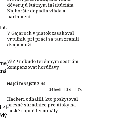
dôverujú štátnym inštitúciám.
Najhoršie dopadla vláda a
parlament
la,
V Gajaroch v piatok zasahoval
vrtuľník, pri práci sa tam zranili
dvaja muži
VšZP nebude terénnym sestrám
sme
kompenzovať horúčavy
šná
NAJČÍTANEJŠIE Z HS
24 hodín
|
3 dni
|
7 dní
Hackeri odhalili, kto poskytoval
presné súradnice pre útoky na
 si
ruské ropné terminály
ždý