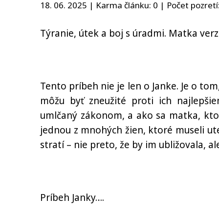
18. 06. 2025 | Karma článku:
0
| Počet pozretí
Týranie, útek a boj s úradmi. Matka verz
Tento príbeh nie je len o Janke. Je o to
môžu byť zneužité proti ich najlepši
umlčaný zákonom, a ako sa matka, ktor
jednou z mnohých žien, ktoré museli utek
stratí – nie preto, že by im ubližovala, al
Príbeh Janky….