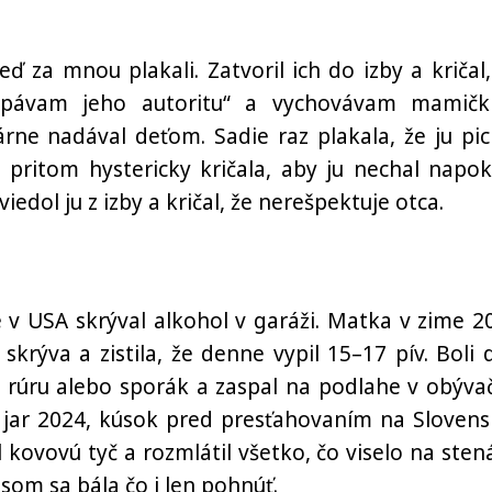
ď za mnou plakali. Zatvoril ich do izby a kričal,
pávam jeho autoritu“ a vychovávam mamičk
árne nadával deťom. Sadie raz plakala, že ju pic
 pritom hystericky kričala, aby ju nechal napoko
iedol ju z izby a kričal, že nerešpektuje otca.
 v USA skrýval alkohol v garáži. Matka v zime 2
skrýva a zistila, že denne vypil 15–17 pív. Boli d
ol rúru alebo sporák a zaspal na podlahe v obýva
a jar 2024, kúsok pred presťahovaním na Slovens
kovovú tyč a rozmlátil všetko, čo viselo na sten
a som sa bála čo i len pohnúť.