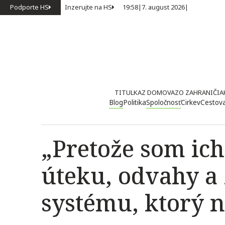
Podporte HS
Inzerujte na HS
19:58
|
7. august 2026
|
TITULKA
Z DOMOVA
ZO ZAHRANIČIA
Blog
Politika
Spoločnosť
Cirkev
Cestov
„Pretože som ic
úteku, odvahy a 
systému, ktorý 