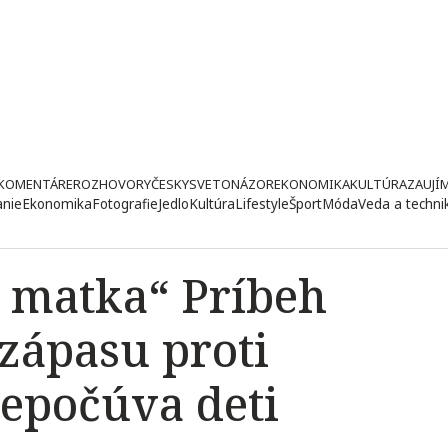
KOMENTÁRE
ROZHOVORY
ČESKY
SVETONÁZOR
EKONOMIKA
KULTÚRA
ZAUJÍ
anie
Ekonomika
Fotografie
Jedlo
Kultúra
Lifestyle
Šport
Móda
Veda a techni
h matka“ Príbeh
zápasu proti
nepočúva deti