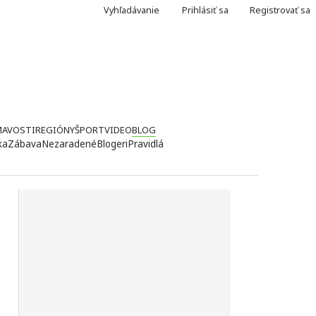
Vyhľadávanie
Prihlásiť sa
Registrovať sa
MAVOSTI
REGIÓNY
ŠPORT
VIDEO
BLOG
ka
Zábava
Nezaradené
Blogeri
Pravidlá