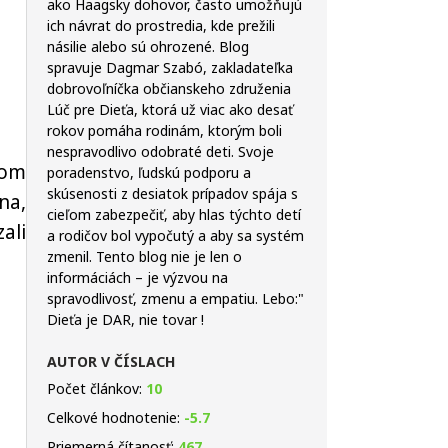
ako Haagsky dohovor, často umožňujú
ich návrat do prostredia, kde prežili
násilie alebo sú ohrozené. Blog
spravuje Dagmar Szabó, zakladateľka
dobrovoľníčka občianskeho združenia
Lúč pre Dieťa, ktorá už viac ako desať
rokov pomáha rodinám, ktorým boli
nespravodlivo odobraté deti. Svoje
vom
poradenstvo, ľudskú podporu a
skúsenosti z desiatok prípadov spája s
na,
cieľom zabezpečiť, aby hlas týchto detí
ali
a rodičov bol vypočutý a aby sa systém
zmenil. Tento blog nie je len o
informáciách – je výzvou na
spravodlivosť, zmenu a empatiu. Lebo:"
Dieťa je DAR, nie tovar !
AUTOR V ČÍSLACH
Počet článkov:
10
Celkové hodnotenie:
-5.7
Priemerná čítanosť:
467