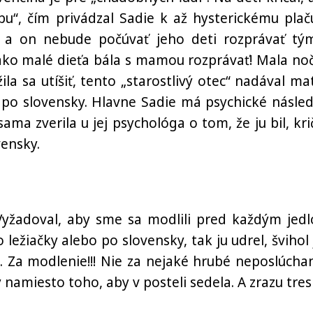
ubu“, čím privádzal Sadie k až hysterickému plač
 a on nebude počúvať jeho deti rozprávať tý
ako malé dieťa bála s mamou rozprávať! Mala no
la sa utíšiť, tento „starostlivý otec“ nadával ma
 po slovensky. Hlavne Sadie má psychické násled
ama zverila u jej psychológa o tom, že ju bil, krič
vensky.
yžadoval, aby sme sa modlili pred každým jed
ležiačky alebo po slovensky, tak ju udrel, švihol 
 Za modlenie!!! Nie za nejaké hrubé neposlúchan
 namiesto toho, aby v posteli sedela. A zrazu tres