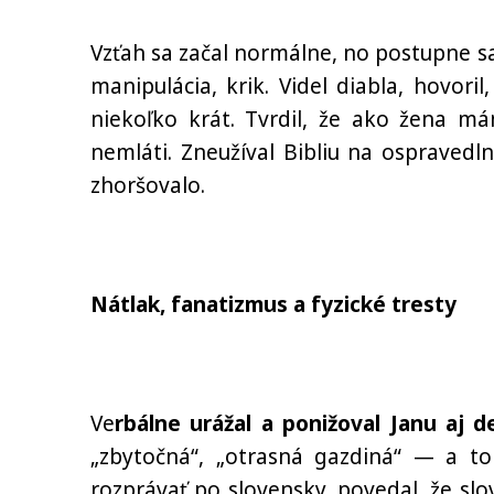
Vzťah sa začal normálne, no postupne sa
manipulácia, krik. Videl diabla, hovori
niekoľko krát. Tvrdil, že ako žena m
nemláti. Zneužíval Bibliu na ospravedln
zhoršovalo.
Nátlak, fanatizmus a fyzické tresty
Ve
rbálne urážal a ponižoval Janu aj d
„zbytočná“, „otrasná gazdiná“ — a t
rozprávať po slovensky, povedal, že slov