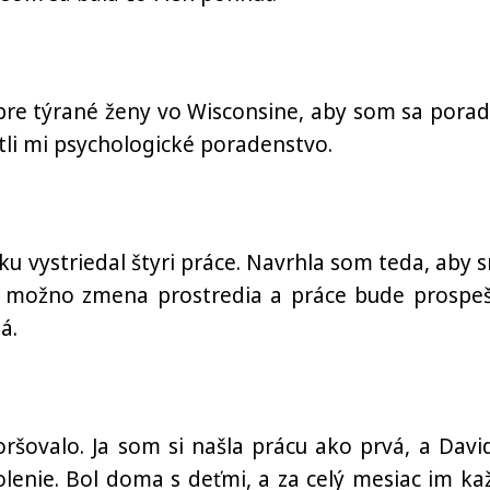
 pre týrané ženy vo Wisconsine, aby som sa poradi
ytli mi psychologické poradenstvo.
ku vystriedal štyri práce. Navrhla som teda, aby 
že možno zmena prostredia a práce bude prospe
á.
ršovalo. Ja som si našla prácu ako prvá, a David
lenie. Bol doma s deťmi, a za celý mesiac im ka