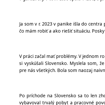
Ja som v r. 2023 v panike išla do centra
čo mám robiť a ako riešiť situáciu. Posk
V práci začal mať problémy. V jednom ro
si vyskúšali Slovensko. Myslela som, 
pre nás všetkých. Bola som naozaj naivn
Po príchode na Slovensko sa to len zho
vybavoval trvalý pobyt a pracovné povo