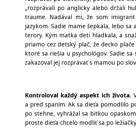
„rozprávali po anglicky alebo držali h
traume. Nadával mi, že som imigrant
jazykom. Sadie mame šepkala, lebo sa 
terory. Kým matka deti hladkala, a snaži
priamo cez detský plač, že decko plače
ktoré sa riešia u psychológov. Sadie sa s
zakazoval jej rozprávať s mamou po slo
Kontroloval každý aspekt ich života.
V
a pred spaním. Ak sa dieťa pomodlilo po 
po stehne, vyhrážal sa bitkou opaskom.
proste dieťa chcelo modliť sa po ležiačky