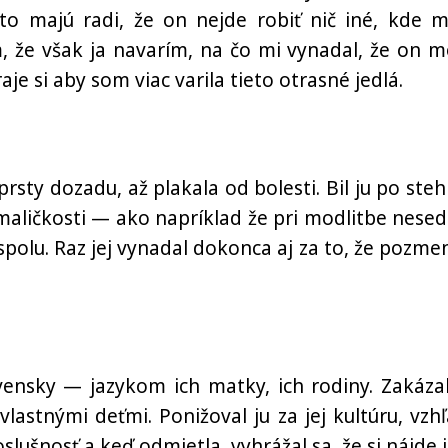
 to majú radi, že on nejde robiť nič iné, kde m
, že však ja navarím, na čo mi vynadal, že on m
aje si aby som viac varila tieto otrasné jedlá.
prsty dozadu, až plakala od bolesti. Bil ju po steh
maličkosti — ako napríklad že pri modlitbe nesed
polu. Raz jej vynadal dokonca aj za to, že pozmen
ovensky — jazykom ich matky, ich rodiny. Zakázal
lastnými deťmi. Ponižoval ju za jej kultúru, vzhľ
lušnosť a keď odmietla, vyhrážal sa, že si nájde i