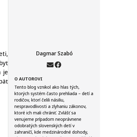
ti,
Dagmar Szabó
byť
 je
O AUTOROVI
päť
Tento blog vznikol ako hlas tých,
ktorých systém často prehliada – detí a
rodičov, ktorí čelili násiliu,
nespravodlivosti a zlyhaniu zákonov,
ktoré ich mali chrániť. Zvlášť sa
venujeme prípadom neoprávnene
odobratých slovenských detí v
zahraničí, kde medzinárodné dohody,