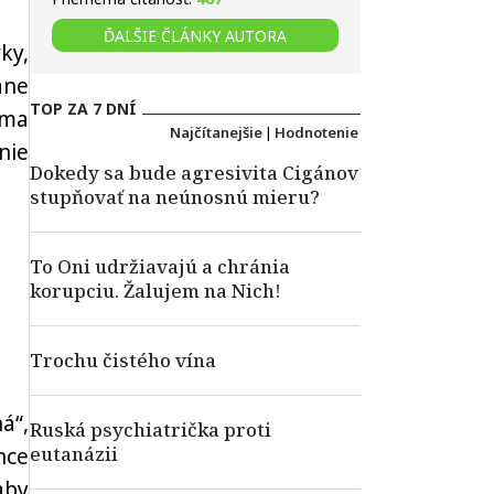
ĎALŠIE ČLÁNKY AUTORA
ky,
ane
TOP ZA 7 DNÍ
 ma
Najčítanejšie
|
Hodnotenie
nie
Dokedy sa bude agresivita Cigánov
stupňovať na neúnosnú mieru?
To Oni udržiavajú a chránia
korupciu. Žalujem na Nich!
Trochu čistého vína
ná“,
Ruská psychiatrička proti
eutanázii
hce
aby