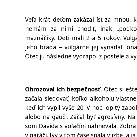
Veľa krát deťom zakázal ísť za mnou, ke
nemám za nimi chodiť, inak „podko
maznáčiky. Deti mali 2 a 5 rokov. Vulg
jeho brada – vulgárne jej vynadal, ona
Otec ju následne vydrapol z postele a vyv
Ohrozoval ich bezpečnosť.
Otec si ešte
začala sledovať, koľko alkoholu vlastne 
keď ich vypil vyše 20. V noci opitý zap
alebo na gauči. Začal byť agresívny. N
som Davida s voľačím nahnevala. Zobral 
v garáži. Ivy v tom čase spala v izbe, a j