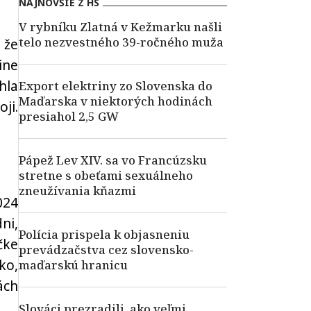
NAJNOVŠIE Z HS
V rybníku Zlatná v Kežmarku našli
telo nezvestného 39-ročného muža
 že
ine
hla
Export elektriny zo Slovenska do
Maďarska v niektorých hodinách
ji.
presiahol 2,5 GW
Pápež Lev XIV. sa vo Francúzsku
stretne s obeťami sexuálneho
zneužívania kňazmi
024
ni,
Polícia prispela k objasneniu
čke
prevádzačstva cez slovensko-
ko,
maďarskú hranicu
ách
Slováci prezradili, ako veľmi