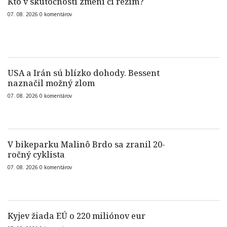
Kto v skutočnosti zmení čí režim?
07. 08. 2026
0
komentárov
USA a Irán sú blízko dohody. Bessent
naznačil možný zlom
07. 08. 2026
0
komentárov
V bikeparku Malinô Brdo sa zranil 20-
ročný cyklista
07. 08. 2026
0
komentárov
Kyjev žiada EÚ o 220 miliónov eur