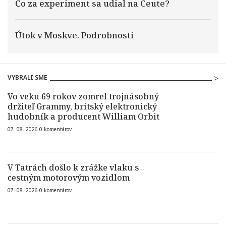
Čo za experiment sa udial na Ceute?
Útok v Moskve. Podrobnosti
VYBRALI SME
Vo veku 69 rokov zomrel trojnásobný
držiteľ Grammy, britský elektronický
hudobník a producent William Orbit
07. 08. 2026
0
komentárov
V Tatrách došlo k zrážke vlaku s
cestným motorovým vozidlom
07. 08. 2026
0
komentárov