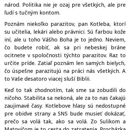
národ. Politika nie je ozaj pre všetkých, ale pre
ľudí s tučným kontom.
Poznám niekoľko parazitov, pan Kotleba, ktorí
su učitelia, lekári alebo právnici. Sú farbou kože
iní, ale u toho Vášho Boha je to jedno. Neviem,
čo budete robiť, ak sa pri nebeskej bráne
ocitnete v spoločnosti týchto parazitov. Raz to
určite príde. Zatiaľ poznám len samých bielych,
čo úspešne parazitujú na práci nás všetkých. A
to Vaše desatoro viacej sluší Biblii.
Keď to tak zhodnotím, tak sme sa zobudili do
ničoho. Stabilita sa nekoná, ale za to nas čakajú
zaujimavé časy. Kotlebove hlasy sú nedostupné
pre obidve strany a SNS bude musieť dokázať,
prečo sa volá tak, ako sa volá. Zo Sulikom a
Matovičom je to cesta do zatratenia. Procházka