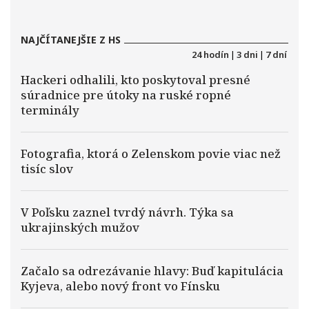
NAJČÍTANEJŠIE Z HS
24 hodín
|
3 dni
|
7 dní
Hackeri odhalili, kto poskytoval presné
súradnice pre útoky na ruské ropné
terminály
Fotografia, ktorá o Zelenskom povie viac než
tisíc slov
V Poľsku zaznel tvrdý návrh. Týka sa
ukrajinských mužov
Začalo sa odrezávanie hlavy: Buď kapitulácia
Kyjeva, alebo nový front vo Fínsku