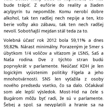
bude trápiť. Z eufórie do reality a žiaden
acylpyrín tu nepomôže. Komu nerobí dobre
alkohol, tak ten radšej nech nepije a ten, kto
berie voľby ako zábavu, tak ten nech radšej
nevolí. Sobotňajší mejdan stál teda za to.
Volebná účasť rok 2012 bola 59,11% a dnes
59,82%. Nárast minimálny. Porazeným je Smer s
úbytkom 1/4 voličov a víťazom je ĽSNS, SaS a
Naša rodina. Dve z týchto stran budú
poprvykrát v parlamente. Neúčasť KDH je len
logickým vyústenim politiky Fígela a jeho
mnohotvárnosti. SNS len vyťažila z osoby
nového predsedu vsetko, čo sa dalo. Očakával
som ale lepší výsledok. Most-Hid na čele s
Bugárom môžu byť radi, že sú v parlamente.
Šebej a spol. sa nevyplatili a hranie sa na