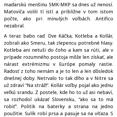
maďarskú menšinu SMK-MKP sa dnes už nenosí.
Matoviča volili tí istí a približne v tom istom
počte, ako pri minulých voľbách. Antifico
nezabral.
A teraz babo raď. Dve Káčka, Kotleba a Kollár,
zobrali ako Smeru, tak zlepencu potrebné hlasy.
Kotleba ani netuši do čoho a kam sa rúti, ale v
prípade rozumného postoja môže len získať, ale
nárast extrémizmu v Európe pomaly rastie.
Radosť z toho nemám a je to len a len dôsledok
dnešnej doby. Netrvalo to tak dlho a v Nitre sa
už zdraví “Na stráž!”. Kollár voľby pojal ako jednu
veľkú srandu. Z postele, kde ho to už asi nebaví,
sa rozhodol ukázať Slovensku, “ako sa to má
robiť”. Politik na baterky a strana na jedno
použitie. Sulík robí prsa a pasuje sa na víťaza. S