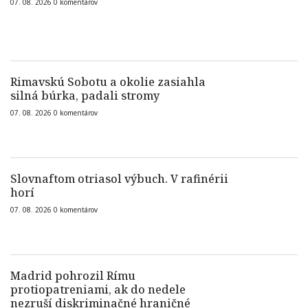
07. 08. 2026
0
komentárov
Rimavskú Sobotu a okolie zasiahla
silná búrka, padali stromy
07. 08. 2026
0
komentárov
Slovnaftom otriasol výbuch. V rafinérii
horí
07. 08. 2026
0
komentárov
Madrid pohrozil Rímu
protiopatreniami, ak do nedele
nezruší diskriminačné hraničné