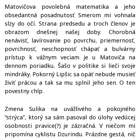
Matovičova povolebná matematika a jeho
obsedantná posadnutosť Smerom mi vohnala
slzy do očí. Strana predsedu a troch členov je
obrazom dnešnej našej doby. Chorobná
nenávisť, lavírovanie po povrchu, priemernosť,
povrchnosť, neschopnosť chápať a bulvárny
prístup k vážnym veciam je u Matoviča na
dennom poriadku. Šašo v politike si lieči svoje
mindráky. Pokorný Lipšic sa opäť nebude musieť
živiť prácou a tak sa mu splnil jeho sen. O ten
povestny chlp.
Zmena Sulika na uvážlivého a pokojného
“strýca”, ktorý sa sám pasoval do úlohy vedúcej
osobnosti pravice(?) je zázračná. V niečom mi
pripomína cyklistu Dzurindu. Prázdne gestá, nič