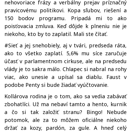
nehovoriace frázy a verbálny prejav príznačný
pravicovému politikovi. Kopa sľubov, riešení a
150 bodov programu. Pripadá mi to ako
poisťovacia zmluva. Keď dôjde k plneniu nie je
niekoho, kto by to zaplatil. Mali ste čítať.
#Sieť a jej snehobiely, aj v tvári, predseda ráta,
ako to všetko zaplatí. 5,6% mu síce zaručuje
účasť v parlamentnom cirkuse, ale na predsedu
vlády je to sakra málo. Chlapec si nabral na rohy
viac, ako unesie a upísal sa diablu. Faust v
podobe Penty si bude žiadať vyúčtovanie.
Kollárova rodina je o tom, ako sa vedia zabávať
zbohatlíci. Už ma nebaví tamto a hento, kurnik
a čo si tak založiť stranu? Bingo! Nebude
potomok, ale za to môžem oficiálne niekoho
držať za kozy, pardón, za gule. A hneď celý