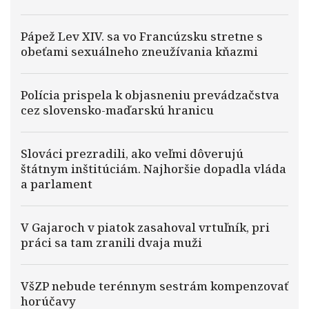
Pápež Lev XIV. sa vo Francúzsku stretne s
obeťami sexuálneho zneužívania kňazmi
Polícia prispela k objasneniu prevádzačstva
cez slovensko-maďarskú hranicu
Slováci prezradili, ako veľmi dôverujú
štátnym inštitúciám. Najhoršie dopadla vláda
a parlament
V Gajaroch v piatok zasahoval vrtuľník, pri
práci sa tam zranili dvaja muži
VšZP nebude terénnym sestrám kompenzovať
horúčavy