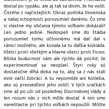
dostal po rypáku, ale aj tak sa divím, že ho volili.
Čistého z najčistejších. Obraz politika Slovenska
a našej schopnosti porozumieť danému. Čo sme
si vlastne my občania týmito voľbami dokázali?
Len jedno jediné. Nedospeli sme do štádia
porozumieť tomu účtovnému má dať dal v
rámci možného, ale konala sa tu ďaľšia kiskiáda.
Všetci proti všetkým a hlavne všetci proti Ficovi.
Blízka buducnosť nám ale rýchlo dá pocítiť, že
experimentovať sa neoplatí. Štyri roky sú
dostatočne dlhá doba na to, aby sa z nás stali
este väčší žobráci. A tu nepomôže ani Kotleba,
ako sú presvedčení jeho voliči. V tých sračkách
sme až po uši od poslednej Dzurindovej vlády a
len rozum nás z nich môže dostať. A ten sme
nanešťastie pri týchto voľbách nepoužili. Môžte