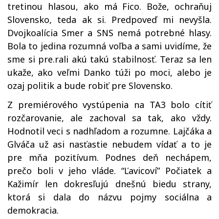
tretinou hlasou, ako má Fico. Bože, ochraňuj
Slovensko, teda ak si. Predpoveď mi nevyšla.
Dvojkoalícia Smer a SNS nemá potrebné hlasy.
Bola to jedina rozumná voľba a sami uvidíme, že
sme si pre.rali akú takú stabilnosť. Teraz sa len
ukaže, ako veľmi Danko túži po moci, alebo je
ozaj politik a bude robiť pre Slovensko.
Z premiérového vystúpenia na TA3 bolo cítiť
rozčarovanie, ale zachoval sa tak, ako vždy.
Hodnotil veci s nadhľadom a rozumne. Lajčáka a
Glváča už asi nasťastie nebudem vídať a to je
pre mňa pozitívum. Podnes deň nechápem,
prečo boli v jeho vláde. “Ľavicoví” Počiatek a
Kažimír len dokresľujú dnešnú biedu strany,
ktorá si dala do názvu pojmy sociálna a
demokracia.