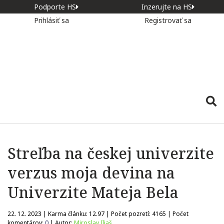
Podporte HS
Inzerujte na HS
Prihlásiť sa
Registrovať sa
Streľba na českej univerzite
verzus moja devina na
Univerzite Mateja Bela
22. 12. 2023 | Karma článku:
12.97
| Počet pozretí:
4165
| Počet
komentárov:
0
| Autor:
Miroslav Iliaš