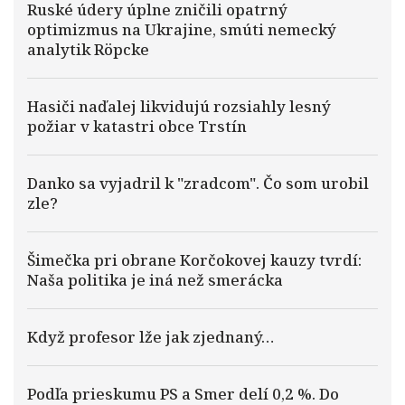
Ruské údery úplne zničili opatrný
optimizmus na Ukrajine, smúti nemecký
analytik Röpcke
Hasiči naďalej likvidujú rozsiahly lesný
požiar v katastri obce Trstín
Danko sa vyjadril k "zradcom". Čo som urobil
zle?
Šimečka pri obrane Korčokovej kauzy tvrdí:
Naša politika je iná než smerácka
Když profesor lže jak zjednaný…
Podľa prieskumu PS a Smer delí 0,2 %. Do