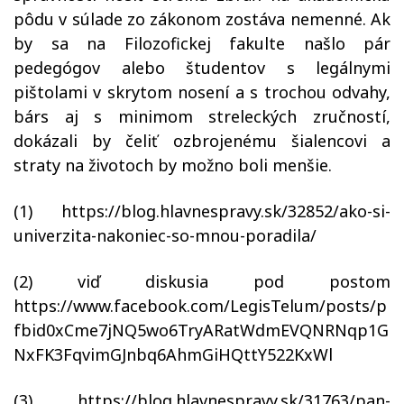
pôdu v súlade zo zákonom zostáva nemenné. Ak
by sa na Filozofickej fakulte našlo pár
pedegógov alebo študentov s legálnymi
pištolami v skrytom nosení a s trochou odvahy,
bárs aj s minimom streleckých zručností,
dokázali by čeliť ozbrojenému šialencovi a
straty na životoch by možno boli menšie.
(1) https://blog.hlavnespravy.sk/32852/ako-si-
univerzita-nakoniec-so-mnou-poradila/
(2) viď diskusia pod postom
https://www.facebook.com/LegisTelum/posts/p
fbid0xCme7jNQ5wo6TryARatWdmEVQNRNqp1G
NxFK3FqvimGJnbq6AhmGiHQttY522KxWl
(3) https://blog.hlavnespravy.sk/31763/pan-