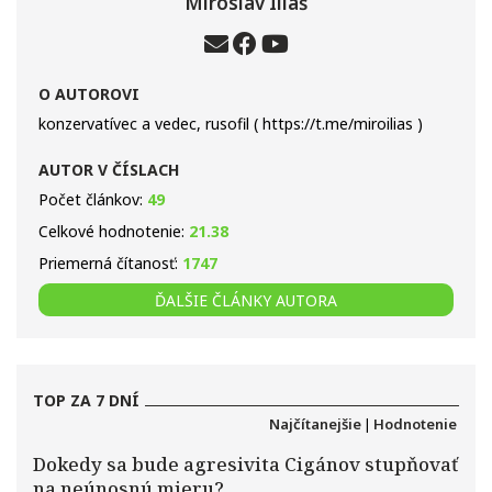
Miroslav Iliaš
O AUTOROVI
konzervatívec a vedec, rusofil ( https://t.me/miroilias )
AUTOR V ČÍSLACH
Počet článkov:
49
Celkové hodnotenie:
21.38
Priemerná čítanosť:
1747
ĎALŠIE ČLÁNKY AUTORA
TOP ZA 7 DNÍ
Najčítanejšie
|
Hodnotenie
Dokedy sa bude agresivita Cigánov stupňovať
na neúnosnú mieru?