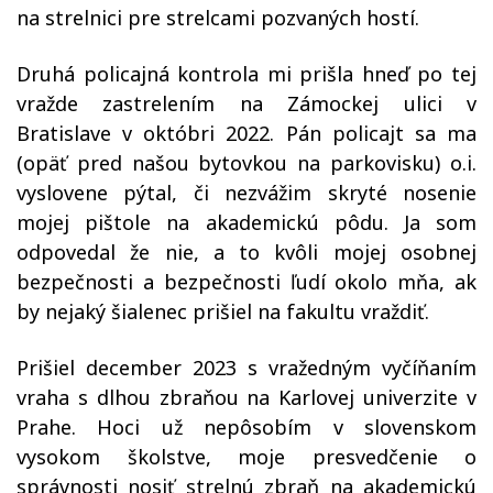
na strelnici pre strelcami pozvaných hostí.
Druhá policajná kontrola mi prišla hneď po tej
vražde zastrelením na Zámockej ulici v
Bratislave v októbri 2022. Pán policajt sa ma
(opäť pred našou bytovkou na parkovisku) o.i.
vyslovene pýtal, či nezvážim skryté nosenie
mojej pištole na akademickú pôdu. Ja som
odpovedal že nie, a to kvôli mojej osobnej
bezpečnosti a bezpečnosti ľudí okolo mňa, ak
by nejaký šialenec prišiel na fakultu vraždiť.
Prišiel december 2023 s vražedným vyčíňaním
vraha s dlhou zbraňou na Karlovej univerzite v
Prahe. Hoci už nepôsobím v slovenskom
vysokom školstve, moje presvedčenie o
správnosti nosiť strelnú zbraň na akademickú