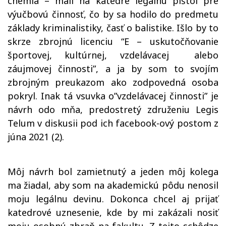
chémia – mali na katedre legálnu pištol pre
výučbovú činnosť, čo by sa hodilo do predmetu
základy kriminalistiky, časť o balistike. Išlo by to
skrze zbrojnú licenciu “E – uskutočňovanie
športovej, kultúrnej, vzdelávacej alebo
záujmovej činnosti”, a ja by som to svojím
zbrojným preukazom ako zodpovedná osoba
pokryl. Inak tá vsuvka o”vzdelávacej činnosti” je
návrh odo mňa, predostretý združeniu Legis
Telum v diskusii pod ich facebook-ový postom z
júna 2021 (2).
Môj návrh bol zamietnutý a jeden môj kolega
ma žiadal, aby som na akademickú pôdu nenosil
moju legálnu devinu. Dokonca chcel aj prijať
katedrové uznesenie, kde by mi zakázali nosiť