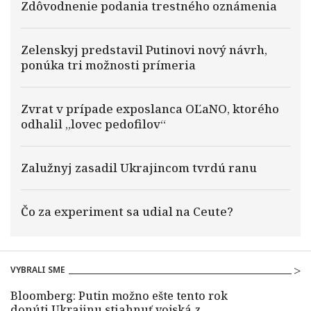
Zdôvodnenie podania trestného oznámenia
Zelenskyj predstavil Putinovi nový návrh,
ponúka tri možnosti prímeria
Zvrat v prípade exposlanca OĽaNO, ktorého
odhalil „lovec pedofilov“
Zalužnyj zasadil Ukrajincom tvrdú ranu
Čo za experiment sa udial na Ceute?
VYBRALI SME
Bloomberg: Putin možno ešte tento rok
donúti Ukrajinu stiahnuť vojská z