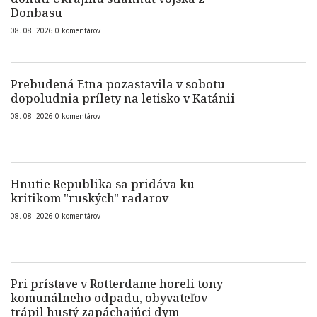
Donbasu
08. 08. 2026
0
komentárov
Prebudená Etna pozastavila v sobotu
dopoludnia prílety na letisko v Katánii
08. 08. 2026
0
komentárov
Hnutie Republika sa pridáva ku
kritikom "ruských" radarov
08. 08. 2026
0
komentárov
Pri prístave v Rotterdame horeli tony
komunálneho odpadu, obyvateľov
trápil hustý zapáchajúci dym