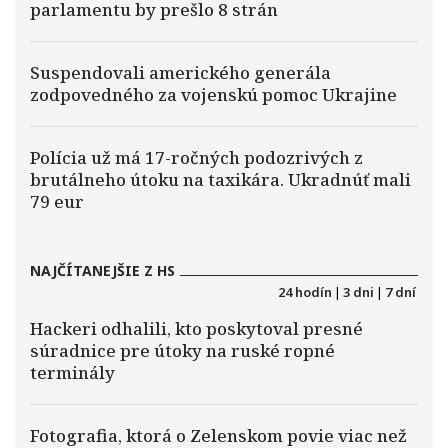
parlamentu by prešlo 8 strán
Suspendovali amerického generála
zodpovedného za vojenskú pomoc Ukrajine
Polícia už má 17-ročných podozrivých z
brutálneho útoku na taxikára. Ukradnúť mali
79 eur
NAJČÍTANEJŠIE Z HS
24 hodín
|
3 dni
|
7 dní
Hackeri odhalili, kto poskytoval presné
súradnice pre útoky na ruské ropné
terminály
Fotografia, ktorá o Zelenskom povie viac než