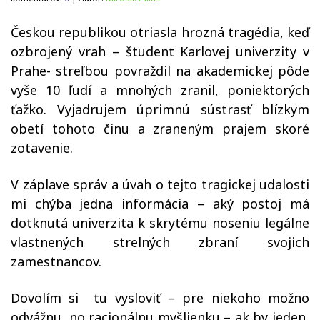
Českou republikou otriasla hrozná tragédia, keď
ozbrojený vrah – študent Karlovej univerzity v
Prahe- streľbou povraždil na akademickej pôde
vyše 10 ľudí a mnohých zranil, poniektorých
ťažko. Vyjadrujem úprimnú sústrasť blízkym
obetí tohoto činu a zraneným prajem skoré
zotavenie.
V záplave správ a úvah o tejto tragickej udalosti
mi chýba jedna informácia – aký postoj má
dotknutá univerzita k skrytému noseniu legálne
vlastnených strelných zbraní svojich
zamestnancov.
Dovolím si tu vysloviť – pre niekoho možno
odvážnu, no racionálnu myšlienku – ak by jeden,