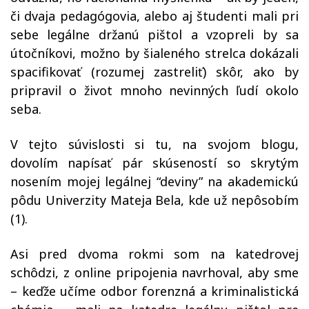
či dvaja pedagógovia, alebo aj študenti mali pri
sebe legálne držanú pištol a vzopreli by sa
útočníkovi, možno by šialeného strelca dokázali
spacifikovať (rozumej zastreliť) skôr, ako by
pripravil o život mnoho nevinných ľudí okolo
seba.
V tejto súvislosti si tu, na svojom blogu,
dovolím napísať pár skúseností so skrytým
nosením mojej legálnej “deviny” na akademickú
pôdu Univerzity Mateja Bela, kde už nepôsobím
(1).
Asi pred dvoma rokmi som na katedrovej
schôdzi, z online pripojenia navrhoval, aby sme
– keďže učíme odbor forenzná a kriminalistická