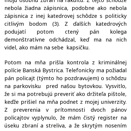
moju osobnú zbraň na fakultu. Z tejto schôdze
nebola žiadna zápisnica, podobne ako nebola
zápisnica z inej katedrovej schôdze s politicky
citlivým bodom (3). Z ďalších katedrových
podujatí potom ctený pán kolega
demonštratívne odchádzal, keď ma na nich
videl, ako mám na sebe kapsičku.
Potom na mňa prišla kontrola z kriminálnej
polície Banská Bystrica. Telefonicky ma požiadal
pán policajt (týmto ho pozdravujem) o schôdzu
na parkovisku pred našou bytovkou. Vysvitlo,
že si ma potrebujú preveriť ako držiteľa pištole,
keďže prišiel na mňa podnet z mojej univerzity.
Z preverenia v prítomnosti dvoch pánov
policajtov vyplynulo, že mám čistý register na
úseku zbraní a streliva, a že skrytým nosením