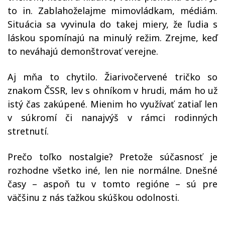
to in. Zablahoželajme mimovládkam, médiám.
Situácia sa vyvinula do takej miery, že ľudia s
láskou spomínajú na minulý režim. Zrejme, keď
to neváhajú demonštrovať verejne.
Aj mňa to chytilo. Žiarivočervené tričko so
znakom ČSSR, lev s ohníkom v hrudi, mám ho už
istý čas zakúpené. Mienim ho využívať zatiaľ len
v súkromí či nanajvýš v rámci rodinných
stretnutí.
Prečo toľko nostalgie? Pretože súčasnosť je
rozhodne všetko iné, len nie normálne. Dnešné
časy – aspoň tu v tomto regióne – sú pre
väčšinu z nás ťažkou skúškou odolnosti.