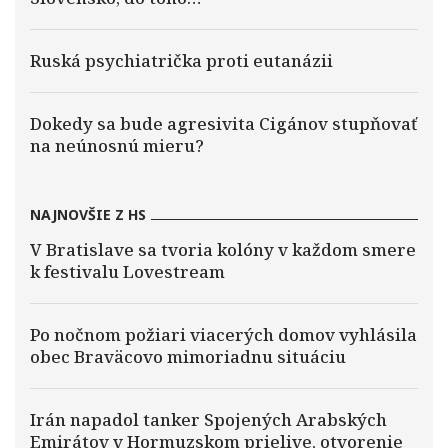
Ruská psychiatrička proti eutanázii
Dokedy sa bude agresivita Cigánov stupňovať
na neúnosnú mieru?
NAJNOVŠIE Z HS
V Bratislave sa tvoria kolóny v každom smere
k festivalu Lovestream
Po nočnom požiari viacerých domov vyhlásila
obec Braväcovo mimoriadnu situáciu
Irán napadol tanker Spojených Arabských
Emirátov v Hormuzskom prielive, otvorenie