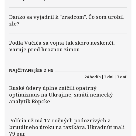
Danko sa vyjadril k "zradcom". Čo som urobil
zle?
Podľa Vučića sa vojna tak skoro neskončí.
Varuje pred hroznou zimou
NAJČÍTANEJŠIE Z HS
24 hodín
|
3 dni
|
7 dní
Ruské údery úplne zničili opatrný
optimizmus na Ukrajine, smúti nemecký
analytik Röpcke
Polícia už má 17-ročných podozrivých z
brutálneho útoku na taxikára. Ukradnúť mali
79 eur