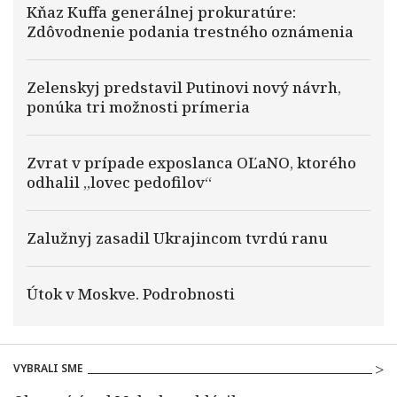
Kňaz Kuffa generálnej prokuratúre:
Zdôvodnenie podania trestného oznámenia
Zelenskyj predstavil Putinovi nový návrh,
ponúka tri možnosti prímeria
Zvrat v prípade exposlanca OĽaNO, ktorého
odhalil „lovec pedofilov“
Zalužnyj zasadil Ukrajincom tvrdú ranu
Útok v Moskve. Podrobnosti
VYBRALI SME