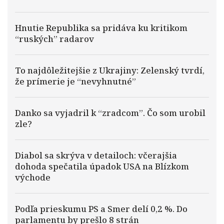
Hnutie Republika sa pridáva ku kritikom
“ruských” radarov
To najdôležitejšie z Ukrajiny: Zelenský tvrdí,
že prímerie je “nevyhnutné”
Danko sa vyjadril k “zradcom”. Čo som urobil
zle?
Diabol sa skrýva v detailoch: včerajšia
dohoda spečatila úpadok USA na Blízkom
východe
Podľa prieskumu PS a Smer delí 0,2 %. Do
parlamentu by prešlo 8 strán