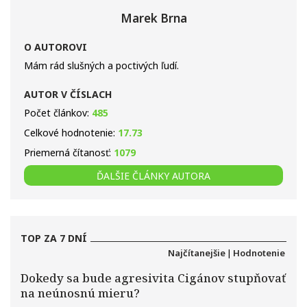
Marek Brna
O AUTOROVI
Mám rád slušných a poctivých ľudí.
AUTOR V ČÍSLACH
Počet článkov:
485
Celkové hodnotenie:
17.73
Priemerná čítanosť:
1079
ĎALŠIE ČLÁNKY AUTORA
TOP ZA 7 DNÍ
Najčítanejšie
|
Hodnotenie
Dokedy sa bude agresivita Cigánov stupňovať
na neúnosnú mieru?