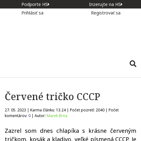
Podporte HS
Inzerujte na HS
Prihlásiť sa
Registrovať sa
Červené tričko CCCP
27. 05. 2023 | Karma článku:
13.24
| Počet pozretí:
2040
| Počet
komentárov:
0
| Autor:
Marek Brna
Zazrel som dnes chlapíka s krásne červeným
tričkom, kosák a kladivo, veľké písmená CCCP. Je