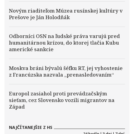
Novým riaditeľom Múzea rusínskej kultúry v
Prešove je Ján Holodňák
Odborníci OSN na ľudské práva varujú pred
humanitárnou krízou, do ktorej tlačia Kubu
americké sankcie
Moskva bráni bývalú šéfku RT, jej vyhostenie
z Francúzska nazvala „prenasledovaním“
Europol zasiahol proti prevádzačským
sieťam, cez Slovensko vozili migrantov na
Západ
NAJČÍTANEJŠIE Z HS
24 hodín
|
3 dni
|
7 dní