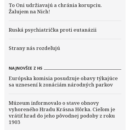
To Oni udržiavajú a chránia korupciu.
Žalujem na Nich!
Ruská psychiatrička proti eutanázii
Strany nás rozdeľujú
NAJNOVŠIE Z HS
Európska komisia posudzuje obavy týkajúce
sa uznesení k zonáciám národných parkov
Múzeum informovalo o stave obnovy
vyhoreného Hradu Krásna Hôrka. Cieľom je
vrátiť hrad do jeho pôvodnej podoby z roku
1903