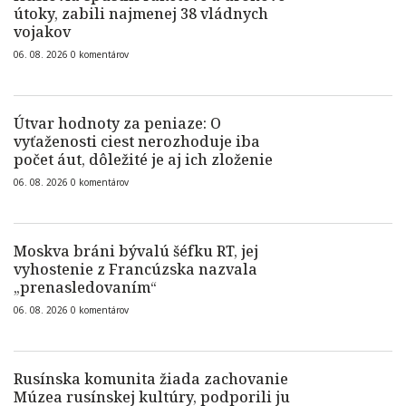
útoky, zabili najmenej 38 vládnych
vojakov
06. 08. 2026
0
komentárov
Útvar hodnoty za peniaze: O
vyťaženosti ciest nerozhoduje iba
počet áut, dôležité je aj ich zloženie
06. 08. 2026
0
komentárov
Moskva bráni bývalú šéfku RT, jej
vyhostenie z Francúzska nazvala
„prenasledovaním“
06. 08. 2026
0
komentárov
Rusínska komunita žiada zachovanie
Múzea rusínskej kultúry, podporili ju