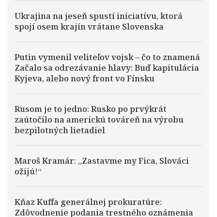
Ukrajina na jeseň spustí iniciatívu, ktorá
spojí osem krajín vrátane Slovenska
Putin vymenil veliteľov vojsk – čo to znamená
Začalo sa odrezávanie hlavy: Buď kapitulácia
Kyjeva, alebo nový front vo Fínsku
Rusom je to jedno: Rusko po prvýkrát
zaútočilo na americkú továreň na výrobu
bezpilotných lietadiel
Maroš Kramár: „Zastavme my Fica, Slováci
ožijú!“
Kňaz Kuffa generálnej prokuratúre:
Zdôvodnenie podania trestného oznámenia