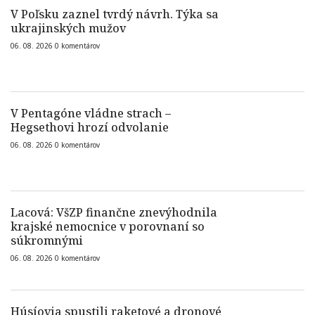
V Poľsku zaznel tvrdý návrh. Týka sa
ukrajinských mužov
06. 08. 2026
0
komentárov
V Pentagóne vládne strach –
Hegsethovi hrozí odvolanie
06. 08. 2026
0
komentárov
Lacová: VšZP finančne znevýhodnila
krajské nemocnice v porovnaní so
súkromnými
06. 08. 2026
0
komentárov
Húsíovia spustili raketové a dronové