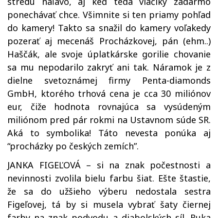
stredu naľavo, aj keď teda vláčiky zadarmo
ponechávať chce. Všimnite si ten priamy pohľad
do kamery! Takto sa snažil do kamery voľakedy
pozerať aj mecenáš Procházkovej, pán (ehm..)
Haščák, ale svoje úplatkárske gorilie chovanie
sa mu nepodarilo zakryť ani tak. Náramok je z
dielne svetoznámej firmy Penta-diamonds
GmbH, ktorého trhová cena je cca 30 miliónov
eur, čiže hodnota rovnajúca sa vysúdeným
miliónom pred pár rokmi na Ustavnom súde SR.
Aká to symbolika! Táto nevesta ponúka aj
“procházky po českých zemích”.
JANKA FIGEĽOVÁ – si na znak počestnosti a
nevinnosti zvolila bielu farbu šiat. Ešte štastie,
že sa do užšieho výberu nedostala sestra
Figeľovej, tá by si musela vybrať šaty čiernej
farby na znak podvodu a diabolských síl. Ruka