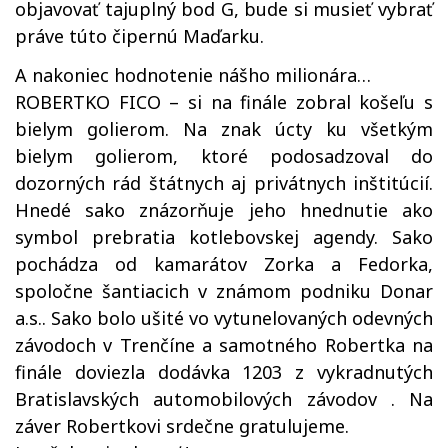
objavovať tajuplný bod G, bude si musieť vybrať
práve túto čipernú Maďarku.
A nakoniec hodnotenie nášho milionára…
ROBERTKO FICO – si na finále zobral košeľu s
bielym golierom. Na znak úcty ku všetkým
bielym golierom, ktoré podosadzoval do
dozorných rád štátnych aj privátnych inštitúcií.
Hnedé sako znázorňuje jeho hnednutie ako
symbol prebratia kotlebovskej agendy. Sako
pochádza od kamarátov Zorka a Fedorka,
spoločne šantiacich v známom podniku Donar
a.s.. Sako bolo ušité vo vytunelovaných odevných
závodoch v Trenčíne a samotného Robertka na
finále doviezla dodávka 1203 z vykradnutých
Bratislavských automobilových závodov . Na
záver Robertkovi srdečne gratulujeme.