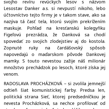
svojho revíru revúckych lesov s názvom
Lesostav Danker a.s. si nevpustí nikoho, lebo
účtovníctvo tejto firmy je v takom stave, ako sa
nazýva tá časť tela, ktorú svojím prekrížením
maskuje. Pohľad na kresťanskú kolegyňku
Figeľovú prezrádza, že Danková sa chodí
spovedať zo svojich zlodejstiev aj do kostola.
Zopnuté ruky na čardášovský spôsob
napovedajú o maďarskom pôvode Dankovej
mamky. S touto nevestou zažije náš milionár
množstvo prechádzok po lesoch, ktoré získa jej
venom.
RADOSLAVA PROCHÁZKOVÁ – si zvolila jemnejší
odtieň šiat komunistickej farby. Predsa len,
politická strana Sieť, ktorej predsedníčkou je
nevesta Procházková, sa nechce profilovať od