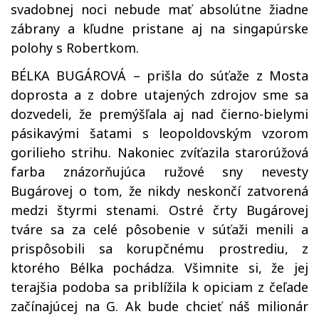
svadobnej noci nebude mať absolútne žiadne
zábrany a kľudne pristane aj na singapúrske
polohy s Robertkom.
BÉLKA BUGÁROVÁ – prišla do súťaže z Mosta
doprosta a z dobre utajených zdrojov sme sa
dozvedeli, že premýšľala aj nad čierno-bielymi
pásikavými šatami s leopoldovským vzorom
gorilieho strihu. Nakoniec zvíťazila starorúžová
farba znázorňujúca ružové sny nevesty
Bugárovej o tom, že nikdy neskončí zatvorená
medzi štyrmi stenami. Ostré črty Bugárovej
tváre sa za celé pôsobenie v súťaži menili a
prispôsobili sa korupčnému prostrediu, z
ktorého Bélka pochádza. Všimnite si, že jej
terajšia podoba sa priblížila k opiciam z čeľade
začínajúcej na G. Ak bude chcieť náš milionár