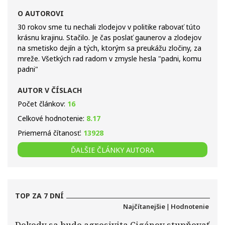
O AUTOROVI
30 rokov sme tu nechali zlodejov v politike rabovať túto
krásnu krajinu. Stačilo. Je čas poslať gaunerov a zlodejov
na smetisko dejín a tých, ktorým sa preukážu zločiny, za
mreže. Všetkých rad radom v zmysle hesla "padni, komu
padni"
AUTOR V ČÍSLACH
Počet článkov:
16
Celkové hodnotenie:
8.17
Priemerná čítanosť:
13928
ĎALŠIE ČLÁNKY AUTORA
TOP ZA 7 DNÍ
Najčítanejšie
|
Hodnotenie
Dokedy sa bude agresivita Cigánov stupňovať