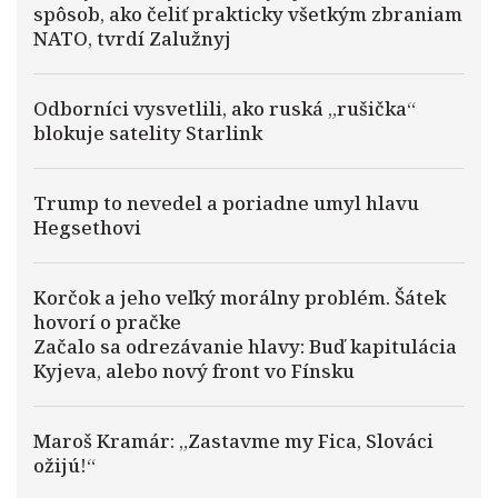
spôsob, ako čeliť prakticky všetkým zbraniam
NATO, tvrdí Zalužnyj
Odborníci vysvetlili, ako ruská „rušička“
blokuje satelity Starlink
Trump to nevedel a poriadne umyl hlavu
Hegsethovi
Korčok a jeho veľký morálny problém. Šátek
hovorí o pračke
Začalo sa odrezávanie hlavy: Buď kapitulácia
Kyjeva, alebo nový front vo Fínsku
Maroš Kramár: „Zastavme my Fica, Slováci
ožijú!“