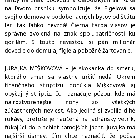
na ľavom prsníku symbolizuje, že Figeľová sa
svojho domova v podobe lacných bytov od štátu
len tak ľahko nevzdá! Čierna farba vlasov je
správne zvolená na znak spolupatričnosti ku
gorilám. S touto nevestou si pán milionár
dovedie do domu aj fígle a pobožné žartovanie.
JURAJKA MIŠKOVOVÁ – je skokanka do smeru,
ktorého smer sa vlastne určiť nedá. Okrem
finančného striptízu ponúkla Miškovová aj
obyčajný striptíz, čo naznačuje pózou, kde má
najroztvorenejšie nohy zo všetkých
zúčastnených neviest. Ako jediná si zvolila dlhé
rukávy, pretože je naučená na jadránsky vetrík,
fúkajúci do plachiet tamojších jácht. Jurajka má
najširší úsmev, čím chce naznačiť, že počas