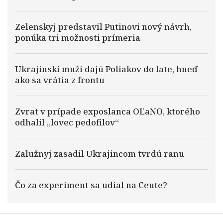
Zelenskyj predstavil Putinovi nový návrh,
ponúka tri možnosti prímeria
Ukrajinskí muži dajú Poliakov do late, hneď
ako sa vrátia z frontu
Zvrat v prípade exposlanca OĽaNO, ktorého
odhalil „lovec pedofilov“
Zalužnyj zasadil Ukrajincom tvrdú ranu
Čo za experiment sa udial na Ceute?