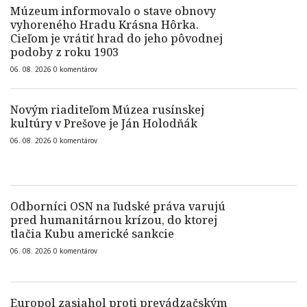
Múzeum informovalo o stave obnovy
vyhoreného Hradu Krásna Hôrka.
Cieľom je vrátiť hrad do jeho pôvodnej
podoby z roku 1903
06. 08. 2026
0
komentárov
Novým riaditeľom Múzea rusínskej
kultúry v Prešove je Ján Holodňák
06. 08. 2026
0
komentárov
Odborníci OSN na ľudské práva varujú
pred humanitárnou krízou, do ktorej
tlačia Kubu americké sankcie
06. 08. 2026
0
komentárov
Europol zasiahol proti prevádzačským