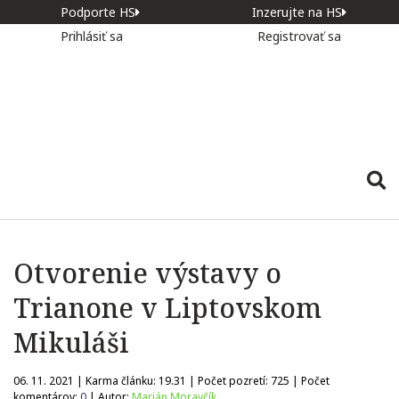
Podporte HS
Inzerujte na HS
Prihlásiť sa
Registrovať sa
Otvorenie výstavy o
Trianone v Liptovskom
Mikuláši
06. 11. 2021 | Karma článku:
19.31
| Počet pozretí:
725
| Počet
komentárov:
0
| Autor:
Marián Moravčík