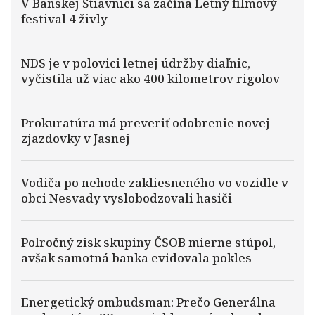
V Banskej Štiavnici sa začína Letný filmový
festival 4 živly
NDS je v polovici letnej údržby diaľnic,
vyčistila už viac ako 400 kilometrov rigolov
Prokuratúra má preveriť odobrenie novej
zjazdovky v Jasnej
Vodiča po nehode zakliesneného vo vozidle v
obci Nesvady vyslobodzovali hasiči
Polročný zisk skupiny ČSOB mierne stúpol,
avšak samotná banka evidovala pokles
Energetický ombudsman: Prečo Generálna