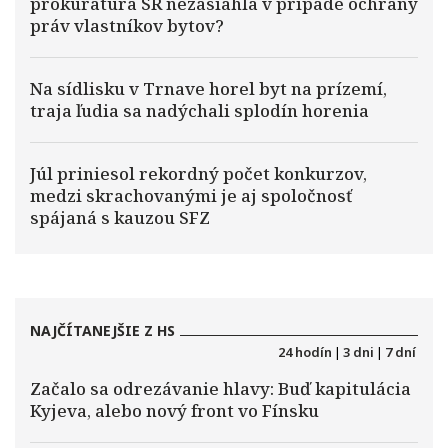
prokuratúra SR nezasiahla v prípade ochrany
práv vlastníkov bytov?
Na sídlisku v Trnave horel byt na prízemí,
traja ľudia sa nadýchali splodín horenia
Júl priniesol rekordný počet konkurzov,
medzi skrachovanými je aj spoločnosť
spájaná s kauzou SFZ
NAJČÍTANEJŠIE Z HS
24 hodín
|
3 dni
|
7 dní
Začalo sa odrezávanie hlavy: Buď kapitulácia
Kyjeva, alebo nový front vo Fínsku