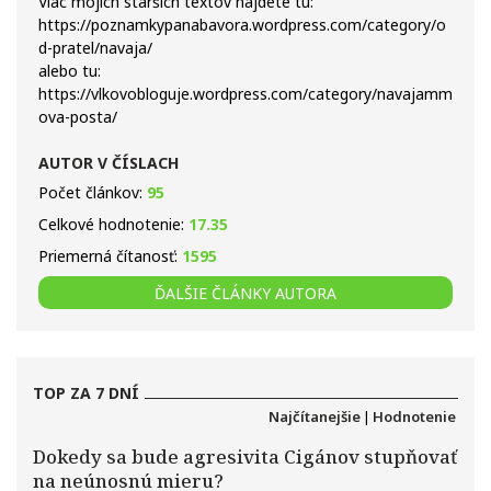
Viac mojich starších textov nájdete tu:
https://poznamkypanabavora.wordpress.com/category/o
d-pratel/navaja/
alebo tu:
https://vlkovobloguje.wordpress.com/category/navajamm
ova-posta/
AUTOR V ČÍSLACH
Počet článkov:
95
Celkové hodnotenie:
17.35
Priemerná čítanosť:
1595
ĎALŠIE ČLÁNKY AUTORA
TOP ZA 7 DNÍ
Najčítanejšie
|
Hodnotenie
Dokedy sa bude agresivita Cigánov stupňovať
na neúnosnú mieru?