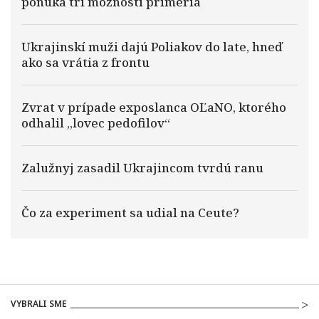
ponúka tri možnosti prímeria
Ukrajinskí muži dajú Poliakov do late, hneď
ako sa vrátia z frontu
Zvrat v prípade exposlanca OĽaNO, ktorého
odhalil „lovec pedofilov“
Zalužnyj zasadil Ukrajincom tvrdú ranu
Čo za experiment sa udial na Ceute?
VYBRALI SME