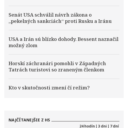
Senát USA schválil návrh zákona o
„pekelných sankciách“ proti Rusku a Iránu
USA a Irán sú blízko dohody. Bessent naznačil
možný zlom
Horskí záchranári pomohli v Západných
Tatrách turistovi so zraneným členkom
Kto v skutočnosti zmení čí režim?
NAJČÍTANEJŠIE Z HS
24 hodín
|
3 dni
|
7 dní