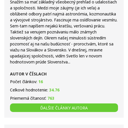
Snažím sa mať základný všeobecný prehľad o udalostiach
a spoločnosti. Medzi moje záujmy (je ich veľa) a
obľúbené odbory patrí najmä astronómia, kozmonautika
a vývojové strojárstvo. Fascinuje ma osídľovanie vesmíru.
Sem-tam napíšem nejakú kratšiu, veršovanú prácu.
Taktiež sa venujem poznávaniu málo známych
slovenských dejín. Okrem našej minulosti sústredím
pozornosť aj na našu budúcnosť - proroctvám, ktoré sa
viažu na Slovákov a Slovensko. V dnešnej, mravne
upadajúcej spoločnosti, vidím Svetlo len v novom
hodnotovom prúde Slovenstva...
AUTOR V ČÍSLACH
Počet článkov:
16
Celkové hodnotenie:
34.76
Priemerná čítanosť:
763
ĎALŠIE ČLÁNKY AUTORA