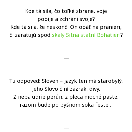
Kde tá sila, čo toľké zbrane, voje
pobije a zchráni svoje?
Kde tá sila, že neskončí On opäť na pranieri,
či zaratujú spod
skaly Sitna statní Bohatieri
?
—
Tu odpoveď: Sloven – jazyk ten má starobylý,
jeho Slovo činí zázrak, divy.
Z neba udrie perún, z pleca mocné päste,
razom bude po pyšnom soka feste…
—