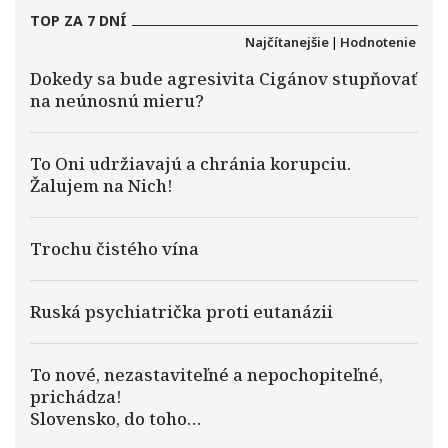
TOP ZA 7 DNÍ
Najčítanejšie
|
Hodnotenie
Dokedy sa bude agresivita Cigánov stupňovať
na neúnosnú mieru?
To Oni udržiavajú a chránia korupciu.
Žalujem na Nich!
Trochu čistého vína
Ruská psychiatrička proti eutanázii
To nové, nezastaviteľné a nepochopiteľné,
prichádza!
Slovensko, do toho…