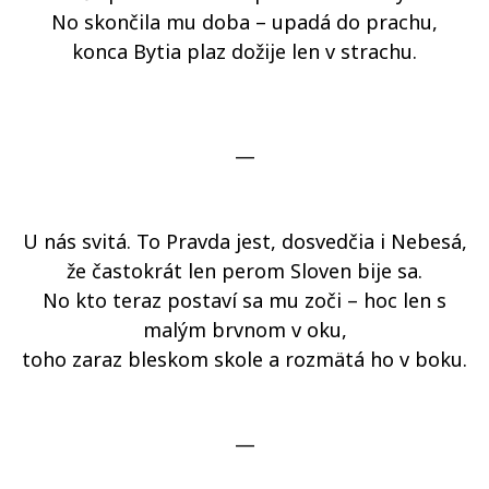
No skončila mu doba – upadá do prachu,
konca Bytia plaz dožije len v strachu.
—
U nás svitá. To Pravda jest, dosvedčia i Nebesá,
že častokrát len perom Sloven bije sa.
No kto teraz postaví sa mu zoči – hoc len s
malým brvnom v oku,
toho zaraz bleskom skole a rozmätá ho v boku.
—