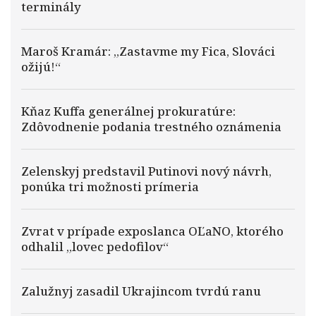
terminály
Maroš Kramár: „Zastavme my Fica, Slováci
ožijú!“
Kňaz Kuffa generálnej prokuratúre:
Zdôvodnenie podania trestného oznámenia
Zelenskyj predstavil Putinovi nový návrh,
ponúka tri možnosti prímeria
Zvrat v prípade exposlanca OĽaNO, ktorého
odhalil „lovec pedofilov“
Zalužnyj zasadil Ukrajincom tvrdú ranu