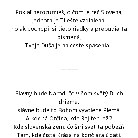
Pokiaľ nerozumieš, o čom je reč Slovena,
Jednota je Ti ešte vzdialená,
no ak pochopil si tieto riadky a prebudia Ťa
písmená,
Tvoja Duša je na ceste spasenia…
———
Slávny bude Národ, čo v ňom svätý Duch
drieme,
slávne bude to Bohom vyvolené Plemä.
A kde tá Otčina, kde Raj ten leží?
Kde slovenská Zem, čo šíri svet ta pobeží?
Tam, kde čistá Krása na končiara úpätí.