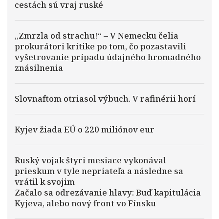
cestách sú vraj ruské
„Zmrzla od strachu!“ – V Nemecku čelia
prokurátori kritike po tom, čo pozastavili
vyšetrovanie prípadu údajného hromadného
znásilnenia
Slovnaftom otriasol výbuch. V rafinérii horí
Kyjev žiada EÚ o 220 miliónov eur
Ruský vojak štyri mesiace vykonával
prieskum v tyle nepriateľa a následne sa
vrátil k svojim
Začalo sa odrezávanie hlavy: Buď kapitulácia
Kyjeva, alebo nový front vo Fínsku