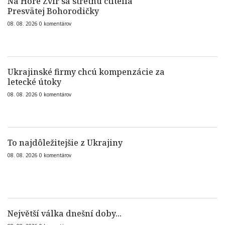
Na Hore Zvir sa stretnú ctitelia
Presvätej Bohorodičky
08. 08. 2026
0
komentárov
Ukrajinské firmy chcú kompenzácie za
letecké útoky
08. 08. 2026
0
komentárov
To najdôležitejšie z Ukrajiny
08. 08. 2026
0
komentárov
Největší válka dnešní doby...