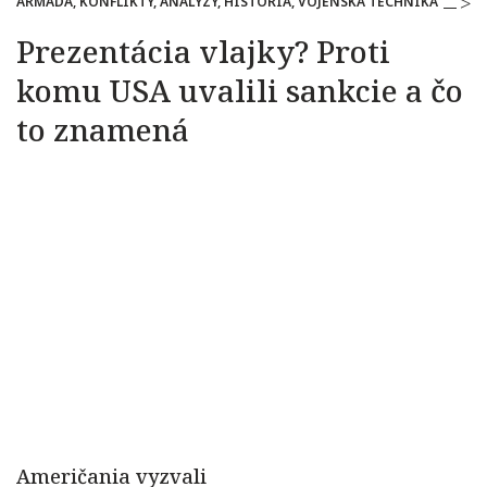
ARMÁDA, KONFLIKTY, ANALÝZY, HISTÓRIA, VOJENSKÁ TECHNIKA