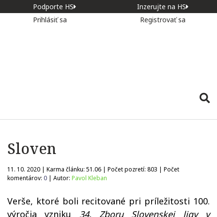
Podporte HS
Inzerujte na HS
Prihlásiť sa
Registrovať sa
Sloven
11. 10. 2020 | Karma článku:
51.06
| Počet pozretí:
803
| Počet
komentárov:
0
| Autor:
Pavol Kleban
Verše, ktoré boli recitované pri príležitosti 100.
výročia vzniku
34. Zboru Slovenskej ligy v