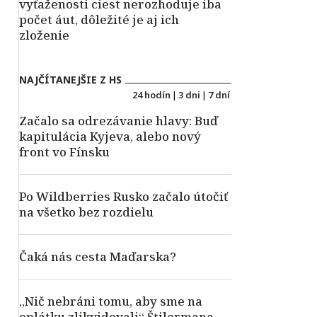
vyťaženosti ciest nerozhoduje iba
počet áut, dôležité je aj ich
zloženie
NAJČÍTANEJŠIE Z HS
24 hodín
|
3 dni
|
7 dní
Začalo sa odrezávanie hlavy: Buď
kapitulácia Kyjeva, alebo nový
front vo Fínsku
Po Wildberries Rusko začalo útočiť
na všetko bez rozdielu
Čaká nás cesta Maďarska?
„Nič nebráni tomu, aby sme na
oplátku zlikvidovali“ Štilermana