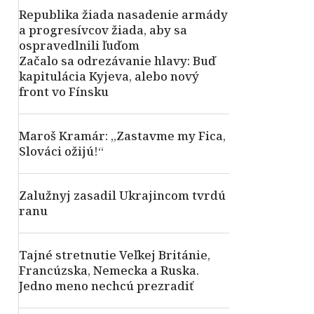
Republika žiada nasadenie armády
a progresívcov žiada, aby sa
ospravedlnili ľuďom
Začalo sa odrezávanie hlavy: Buď
kapitulácia Kyjeva, alebo nový
front vo Fínsku
Maroš Kramár: „Zastavme my Fica,
Slováci ožijú!“
Zalužnyj zasadil Ukrajincom tvrdú
ranu
Tajné stretnutie Veľkej Británie,
Francúzska, Nemecka a Ruska.
Jedno meno nechcú prezradiť