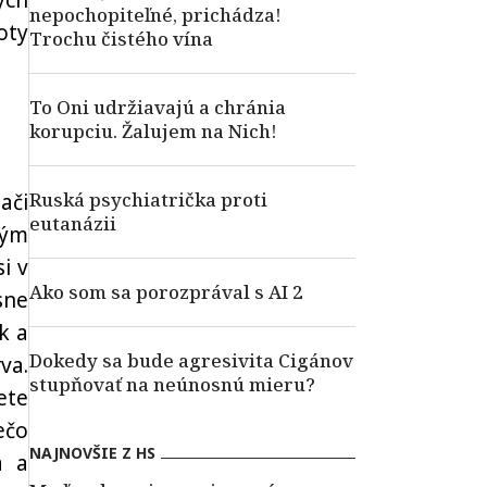
ých
nepochopiteľné, prichádza!
oty
Trochu čistého vína
To Oni udržiavajú a chránia
korupciu. Žalujem na Nich!
Ruská psychiatrička proti
ači
eutanázii
ným
i v
Ako som sa porozprával s AI 2
sne
k a
Dokedy sa bude agresivita Cigánov
va.
stupňovať na neúnosnú mieru?
ete
ečo
NAJNOVŠIE Z HS
a a