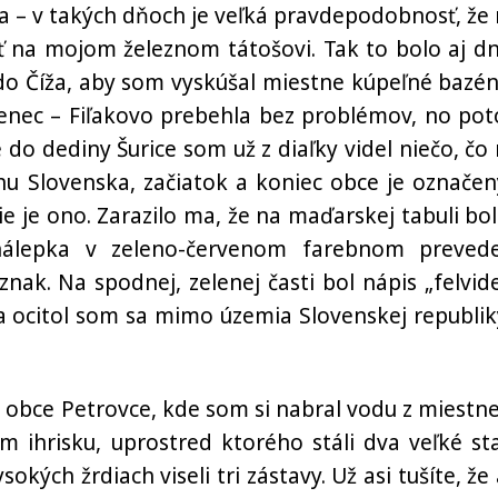
a – v takých dňoch je veľká pravdepodobnosť, že
 na mojom železnom tátošovi. Tak to bolo aj dn
 do Číža, aby som vyskúšal miestne kúpeľné bazén
enec – Fiľakovo prebehla bez problémov, no po
pe do dediny Šurice som už z diaľky videl niečo, čo
uhu Slovenska, začiatok a koniec obce je označen
e je ono. Zarazilo ma, že na maďarskej tabuli bol
nálepka v zeleno-červenom farebnom prevede
nak. Na spodnej, zelenej časti bol nápis „felvide
 a ocitol som sa mimo územia Slovenskej republik
o obce Petrovce, kde som si nabral vodu z miestn
 ihrisku, uprostred ktorého stáli dva veľké st
okých žrdiach viseli tri zástavy. Už asi tušíte, že 