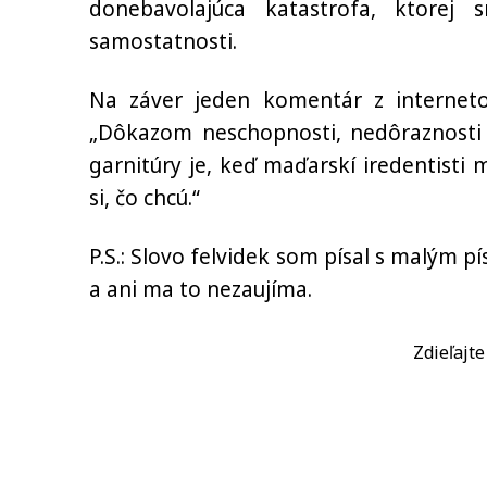
donebavolajúca katastrofa, ktorej
samostatnosti.
Na záver jeden komentár z internetový
„Dôkazom neschopnosti, nedôraznosti 
garnitúry je, keď maďarskí iredentisti m
si, čo chcú.“
P.S.: Slovo felvidek som písal s malým 
a ani ma to nezaujíma.
Zdieľajt