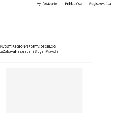
Vyhľadávanie
Prihlásiť sa
Registrovať sa
MAVOSTI
REGIÓNY
ŠPORT
VIDEO
BLOG
ka
Zábava
Nezaradené
Blogeri
Pravidlá