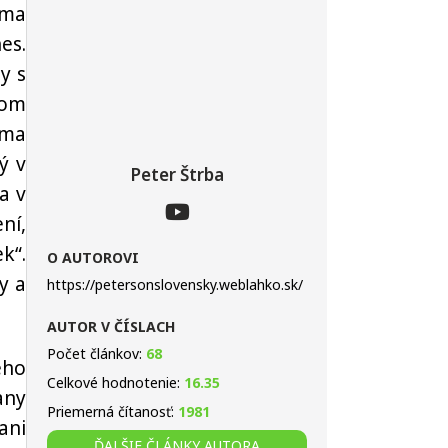
 ma
es.
y s
tom
 ma
ý v
Peter Štrba
a v
ní,
k“.
O AUTOROVI
y a
https://petersonslovensky.weblahko.sk/
AUTOR V ČÍSLACH
Počet článkov:
68
eho
Celkové hodnotenie:
16.35
any
Priemerná čítanosť:
1981
ani
ĎALŠIE ČLÁNKY AUTORA