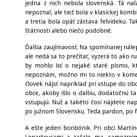
jedna z nich nebola slovenská. Tá na
nepoznal, ale tiež bola v klasickej komb
a tretia bola opäť zástava felvideku. Ta
štátnosti alebo niečo podobné.
Ďalšia zaujímavosť. Na spomínanej nálepk
ale nedá sa to prečítať, vyzerá to ako r
by mohlo ísť o nejaké staré písmo, kt
nepoznám, možno mi to niekto v komen
človek nájsť napríklad pri vstupe do o
obce, akoby išlo o ďalšiu, dodatočnú tab
vstupujú. Nuž a takéto čosi nájdete nap
po južnom Slovensku. Teda pardon, po f
A ešte jeden bonbónik. Pri obci Marti