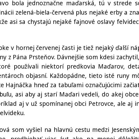
ľavo bola jednoznačne maďarská, tú v strede 
inácii zelená-biela-červená plus nejaké erby a zna
kže asi sa chystajú nejaké fajnové oslavy felvidec
e v hornej červenej časti je tiež nejaký ďalší náp
uny z Pána Prsteňov. Dávnejšie som kdesi zachytil,
oré používali niektorí predkovia Maďarov, deta
tároch objasní. Každopádne, tieto isté runy m
bce Hajnáčka hneď za tabuľami označujúcimi začia
uľu, asi aby aj starí Maďari vedeli, do akej obce
ríklad aj v už spomínanej obci Petrovce, ale aj i
elvideku.
nová som vyšiel na hlavnú cestu medzi Jesenský