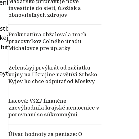
Maďarsko pripravuje nové
ení
investície do sietí, úložísk a
obnoviteľných zdrojov
ti:
Prokuratúra obžalovala troch
kej
pracovníkov Colného úradu
biť
Michalovce pre úplatky
Zelenskyj prvýkrát od začiatku
byť
vojny na Ukrajine navštívi Srbsko,
Kyjev ho chce odpútať od Moskvy
Lacová: VšZP finančne
znevýhodnila krajské nemocnice v
porovnaní so súkromnými
Útvar hodnoty za peniaze: O