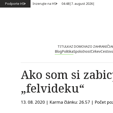
Podporte HS
Inzerujte na HS
04:48
|
7. august 2026
|
TITULKA
Z DOMOVA
ZO ZAHRANIČIA
Blog
Politika
Spoločnosť
Cirkev
Cestov
Ako som si zabi
„felvideku“
13. 08. 2020 | Karma článku:
26.57
| Počet poz