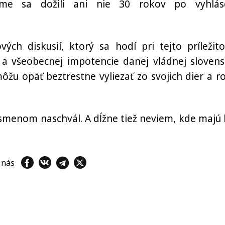
 sme sa dožili ani nie 30 rokov po vyhlás
ch diskusií, ktorý sa hodí pri tejto príležitos
a všeobecnej impotencie danej vládnej slovens
ôžu opäť beztrestne vyliezať zo svojich dier a ro
písmenom naschvál. A dĺžne tiež neviem, kde majú 
e nás