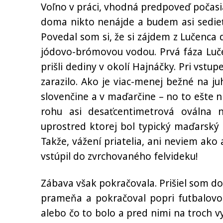
Voľno v práci, vhodná predpoveď počasi
doma nikto nenájde a budem asi sedieť
Povedal som si, že si zájdem z Lučenca
jódovo-brómovou vodou. Prvá fáza Luč
prišli dediny v okolí Hajnáčky. Pri vstu
zarazilo. Ako je viac-menej bežné na j
slovenčine a v maďarčine – no to ešte ni
rohu asi desaťcentimetrová oválna 
uprostred ktorej bol typický maďarský z
Takže, vážení priatelia, ani neviem ako
vstúpil do zvrchovaného felvideku!
Zábava však pokračovala. Prišiel som d
prameňa a pokračoval popri futbalovom
alebo čo to bolo a pred nimi na troch vys