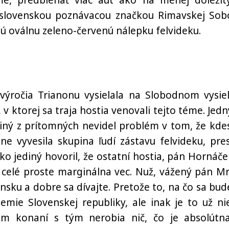
e, predbiehať viac áut ako na menej dôležit
o slovenskou poznávacou značkou Rimavskej Sob
ú oválnu zeleno-červenú nálepku felvideku.
 výročia Trianonu vysielala na Slobodnom vysiel
, v ktorej sa traja hostia venovali tejto téme. Jed
diný z prítomných nevidel problém v tom, že kdes
 vyvesila skupina ľudí zástavu felvideku, pre
ko jediný hovoril, že ostatní hostia, pán Hornáče
 celé proste marginálna vec. Nuž, vážený pán Mr
nsku a dobre sa dívajte. Pretože to, na čo sa bud
zemie Slovenskej republiky, ale inak je to už ni
om konaní s tým nerobia nič, čo je absolútn