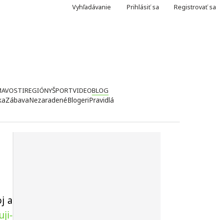
Vyhľadávanie
Prihlásiť sa
Registrovať sa
MAVOSTI
REGIÓNY
ŠPORT
VIDEO
BLOG
ka
Zábava
Nezaradené
Blogeri
Pravidlá
j a
ji-