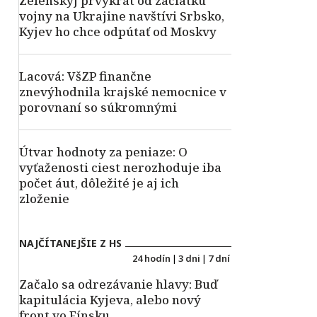
Zelenskyj prvýkrát od začiatku
vojny na Ukrajine navštívi Srbsko,
Kyjev ho chce odpútať od Moskvy
Lacová: VšZP finančne
znevýhodnila krajské nemocnice v
porovnaní so súkromnými
Útvar hodnoty za peniaze: O
vyťaženosti ciest nerozhoduje iba
počet áut, dôležité je aj ich
zloženie
NAJČÍTANEJŠIE Z HS
24 hodín
|
3 dni
|
7 dní
Začalo sa odrezávanie hlavy: Buď
kapitulácia Kyjeva, alebo nový
front vo Fínsku