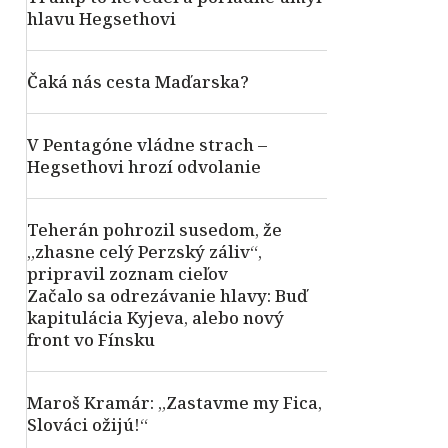
hlavu Hegsethovi
Čaká nás cesta Maďarska?
V Pentagóne vládne strach –
Hegsethovi hrozí odvolanie
Teherán pohrozil susedom, že
„zhasne celý Perzský záliv“,
pripravil zoznam cieľov
Začalo sa odrezávanie hlavy: Buď
kapitulácia Kyjeva, alebo nový
front vo Fínsku
Maroš Kramár: „Zastavme my Fica,
Slováci ožijú!“