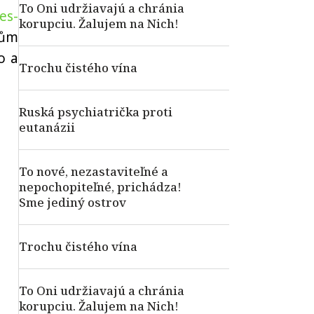
To Oni udržiavajú a chránia
es-
korupciu. Žalujem na Nich!
rům
o a
Trochu čistého vína
Ruská psychiatrička proti
eutanázii
To nové, nezastaviteľné a
nepochopiteľné, prichádza!
Sme jediný ostrov
Trochu čistého vína
To Oni udržiavajú a chránia
korupciu. Žalujem na Nich!