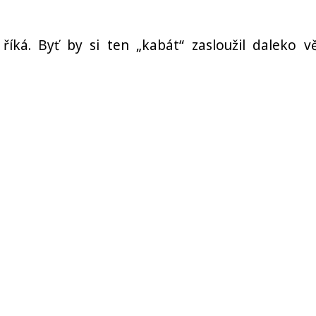
 říká. Byť by si ten „kabát“ zasloužil daleko vě