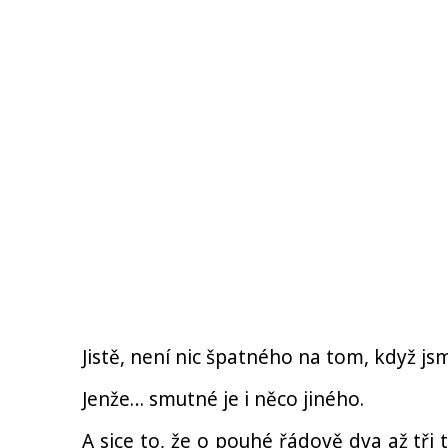
Jistě, není nic špatného na tom, když js
Jenže… smutné je i něco jiného.
A sice to, že o pouhé řádově dva až tři 