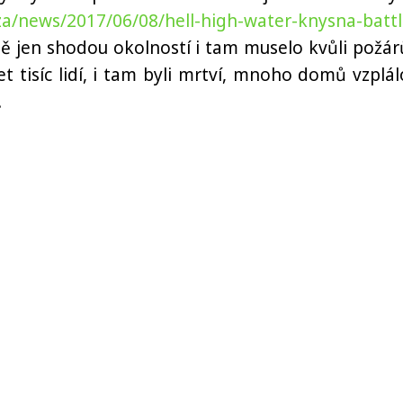
.za/news/2017/06/08/hell-high-water-knysna-battl
stě jen shodou okolností i tam muselo kvůli požá
 tisíc lidí, i tam byli mrtví, mnoho domů vzplál
.