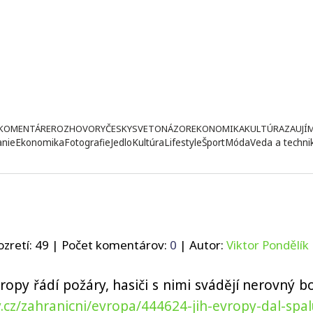
KOMENTÁRE
ROZHOVORY
ČESKY
SVETONÁZOR
EKONOMIKA
KULTÚRA
ZAUJÍ
anie
Ekonomika
Fotografie
Jedlo
Kultúra
Lifestyle
Šport
Móda
Veda a techni
u
ozretí:
49
| Počet komentárov:
0
| Autor:
Viktor Pondělík
ropy řádí požáry, hasiči s nimi svádějí nerovný bo
.cz/zahranicni/evropa/444624-jih-evropy-dal-spalu