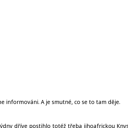
me informováni. A je smutné, co se to tam děje.
týdny dříve postihlo totéž třeba jihoafrickou Kny