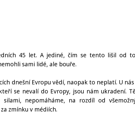
dních 45 let. A jediné, čím se tento lišil od t
emohli sami lidé, ale bouře.
jících dnešní Evropu vědí, naopak to neplatí. U nás
 kteří se nevalí do Evropy, jsou nám ukradení. T
mi silami, nepomáháme, na rozdíl od všemožn
 za zmínku v médiích.