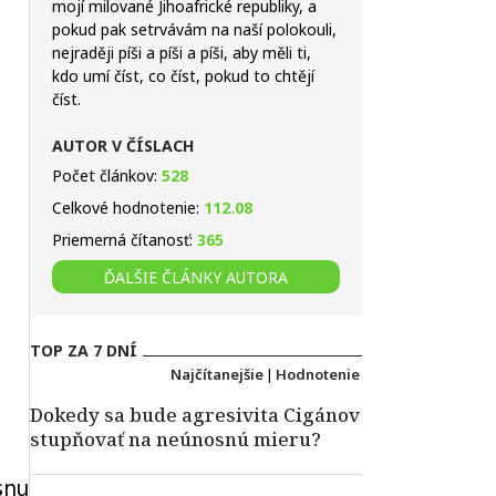
mojí milované Jihoafrické republiky, a
pokud pak setrvávám na naší polokouli,
nejraději píši a píši a píši, aby měli ti,
kdo umí číst, co číst, pokud to chtějí
číst.
AUTOR V ČÍSLACH
Počet článkov:
528
Celkové hodnotenie:
112.08
Priemerná čítanosť:
365
ĎALŠIE ČLÁNKY AUTORA
TOP ZA 7 DNÍ
Najčítanejšie
|
Hodnotenie
Dokedy sa bude agresivita Cigánov
stupňovať na neúnosnú mieru?
snu