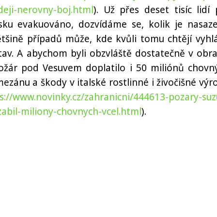
adeji-nerovny-boj.html
). Už přes deset tisíc lidí 
alsku evakuováno, dozvídáme se, kolik je nasaz
ětšině případů může, kde kvůli tomu chtějí vyhlá
stav. A abychom byli obzvláště dostatečně v obra
ožár pod Vesuvem doplatilo i 50 miliónů chovn
ezánu a škody v italské rostlinné i živočišné výr
s://www.novinky.cz/zahranicni/444613-pozary-suzu
zabil-miliony-chovnych-vcel.html
).