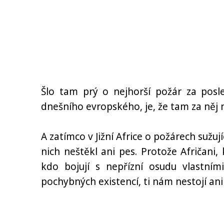
Šlo tam prý o nejhorší požár za posle
dnešního evropského, je, že tam za něj n
A zatímco v Jižní Africe o požárech sužu
nich neštěkl ani pes. Protože Afričani,
kdo bojují s nepřízní osudu vlastní
pochybných existencí, ti nám nestojí ani