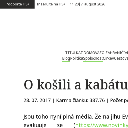
Podporte HS
Inzerujte na HS
11:20
|
7. august 2026
|
TITULKA
Z DOMOVA
ZO ZAHRANIČIA
Blog
Politika
Spoločnosť
Cirkev
Cestov
O košili a kabát
28. 07. 2017 | Karma článku:
387.76
| Počet p
Jsou toho nyní plná média. Že na jihu Ev
evakuuje se (
https://www.novinky