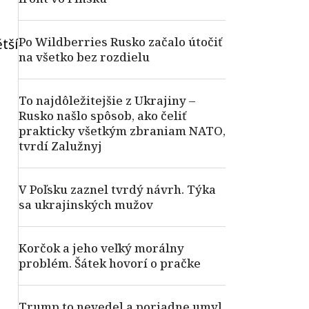
Po Wildberries Rusko začalo útočiť
tší
na všetko bez rozdielu
To najdôležitejšie z Ukrajiny –
Rusko našlo spôsob, ako čeliť
prakticky všetkým zbraniam NATO,
tvrdí Zalužnyj
V Poľsku zaznel tvrdý návrh. Týka
sa ukrajinských mužov
Korčok a jeho veľký morálny
problém. Šátek hovorí o pračke
Trump to nevedel a poriadne umyl