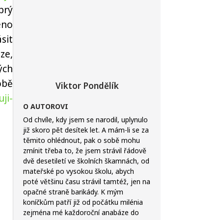
prý
eno
sit
ze,
ých
obě
Viktor Pondělík
ji-
O AUTOROVI
Od chvíle, kdy jsem se narodil, uplynulo
již skoro pět desítek let. A mám-li se za
těmito ohlédnout, pak o sobě mohu
zmínit třeba to, že jsem strávil řádově
dvě desetiletí ve školních škamnách, od
mateřské po vysokou školu, abych
poté většinu času strávil tamtéž, jen na
opačné straně barikády. K mým
koníčkům patří již od počátku milénia
zejména mé každoroční anabáze do