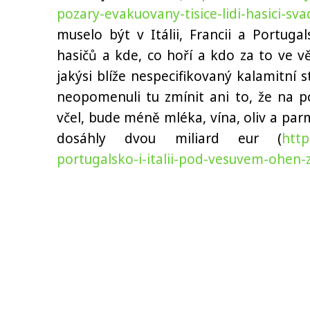
pozary-evakuovany-tisice-lidi-hasici-sv
muselo být v Itálii, Francii a Portug
hasičů a kde, co hoří a kdo za to ve v
jakýsi blíže nespecifikovaný kalamitní 
neopomenuli tu zmínit ani to, že na p
včel, bude méně mléka, vína, oliv a parm
dosáhly dvou miliard eur (
http
portugalsko-i-italii-pod-vesuvem-ohen-