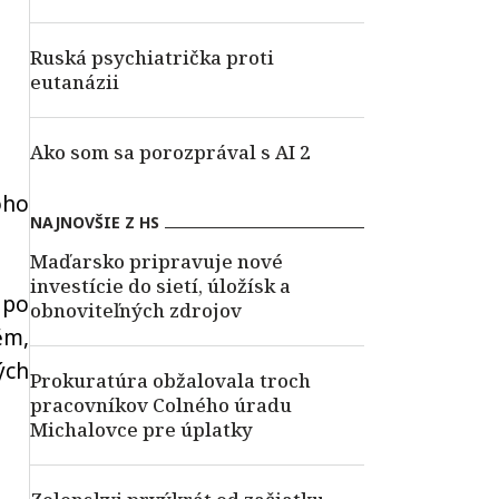
Ruská psychiatrička proti
eutanázii
Ako som sa porozprával s AI 2
oho
NAJNOVŠIE Z HS
Maďarsko pripravuje nové
investície do sietí, úložísk a
 po
obnoviteľných zdrojov
ěm,
ých
Prokuratúra obžalovala troch
pracovníkov Colného úradu
Michalovce pre úplatky