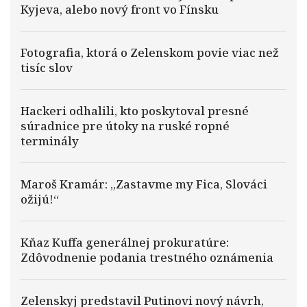
Kyjeva, alebo nový front vo Fínsku
Fotografia, ktorá o Zelenskom povie viac než
tisíc slov
Hackeri odhalili, kto poskytoval presné
súradnice pre útoky na ruské ropné
terminály
Maroš Kramár: „Zastavme my Fica, Slováci
ožijú!“
Kňaz Kuffa generálnej prokuratúre:
Zdôvodnenie podania trestného oznámenia
Zelenskyj predstavil Putinovi nový návrh,