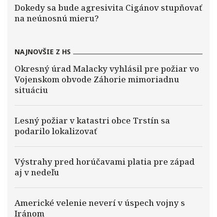
Dokedy sa bude agresivita Cigánov stupňovať
na neúnosnú mieru?
NAJNOVŠIE Z HS
Okresný úrad Malacky vyhlásil pre požiar vo
Vojenskom obvode Záhorie mimoriadnu
situáciu
Lesný požiar v katastri obce Trstín sa
podarilo lokalizovať
Výstrahy pred horúčavami platia pre západ
aj v nedeľu
Americké velenie neverí v úspech vojny s
Iránom