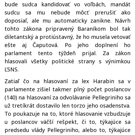
bude sudca kandidovať vo voľbách, mandát
sudcu sa mu nebude môcť prerušiť ako
doposiaľ, ale mu automaticky zanikne. Návrh
tohto zákona pripravený Baraníkom bol tak
diletantský a protiústavný, že ho musela vetovať
ešte aj Čaputová. Po jeho doplnení ho
parlament tento týždeň prijal. Za zákon
hlasovali všetky politické strany s výnimkou
ĽSNS.
Zatiaľ čo na hlasovaní za lex Harabin sa v
parlamente zišiel takmer plný počet poslancov
(140) na hlasovaní za odvolávanie Pellegriniho sa
už tretíkrát dostavilo len torzo jeho osadenstva.
To poukazuje na to, ktoré hlasovanie vzbudzuje
u poslancov väčší rešpekt, či to, týkajúce sa
predsedu vlády Pellegriniho, alebo to, týkajúce