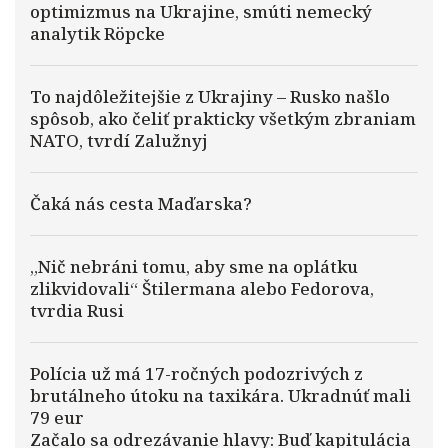
optimizmus na Ukrajine, smúti nemecký
analytik Röpcke
To najdôležitejšie z Ukrajiny – Rusko našlo
spôsob, ako čeliť prakticky všetkým zbraniam
NATO, tvrdí Zalužnyj
Čaká nás cesta Maďarska?
„Nič nebráni tomu, aby sme na oplátku
zlikvidovali“ Štilermana alebo Fedorova,
tvrdia Rusi
Polícia už má 17-ročných podozrivých z
brutálneho útoku na taxikára. Ukradnúť mali
79 eur
Začalo sa odrezávanie hlavy: Buď kapitulácia