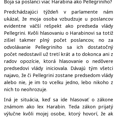
Boja sa poslanci viac Harabina ako Pellegriniho?
Predchádzajúci týždeň v parlamente nám
ukázal, že moja osoba vzbudzuje u poslancov
evidentne väčší rešpekt ako predseda vlády
Pellegrini. Kvôli hlasovaniu o Harabinovi sa totiž
zišiel takmer plný počet poslancov, no za
odvolávanie Pellegriniho sa ich dostatočný
počet nedostavil už tretí krát a to dokonca ani z
radov opozície, ktorá hlasovanie o nedôvere
predsedovi vlády iniciovala. Dávajú tým všetci
najavo, že či Pellegrini zostane predsedom vlády
alebo nie, je im to vcelku jedno, lebo nikoho z
nich to neohrozuje.
Iná je situácia, keď sa ide hlasovať o zákone
známom ako lex Harabin. Teda zákon prijatý
výlučne kvôli mojej osobe, ktorý hovorí, že ak