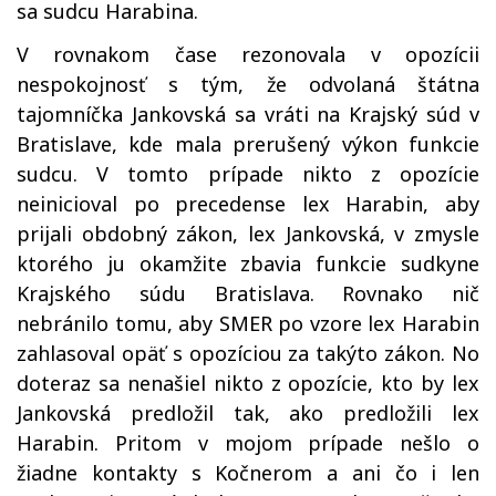
sa sudcu Harabina.
V rovnakom čase rezonovala v opozícii
nespokojnosť s tým, že odvolaná štátna
tajomníčka Jankovská sa vráti na Krajský súd v
Bratislave, kde mala prerušený výkon funkcie
sudcu. V tomto prípade nikto z opozície
neinicioval po precedense lex Harabin, aby
prijali obdobný zákon, lex Jankovská, v zmysle
ktorého ju okamžite zbavia funkcie sudkyne
Krajského súdu Bratislava. Rovnako nič
nebránilo tomu, aby SMER po vzore lex Harabin
zahlasoval opäť s opozíciou za takýto zákon. No
doteraz sa nenašiel nikto z opozície, kto by lex
Jankovská predložil tak, ako predložili lex
Harabin. Pritom v mojom prípade nešlo o
žiadne kontakty s Kočnerom a ani čo i len