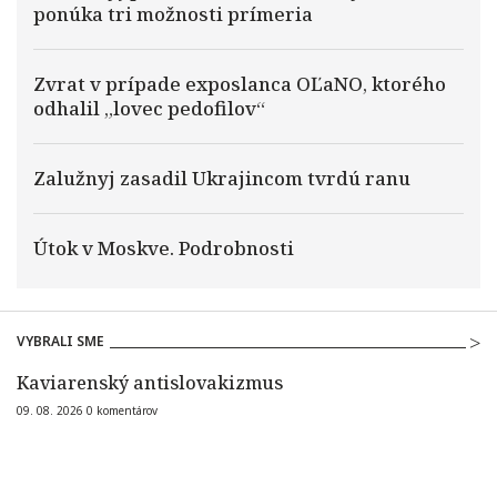
ponúka tri možnosti prímeria
Zvrat v prípade exposlanca OĽaNO, ktorého
odhalil „lovec pedofilov“
Zalužnyj zasadil Ukrajincom tvrdú ranu
Útok v Moskve. Podrobnosti
VYBRALI SME
Kaviarenský antislovakizmus
09. 08. 2026
0
komentárov