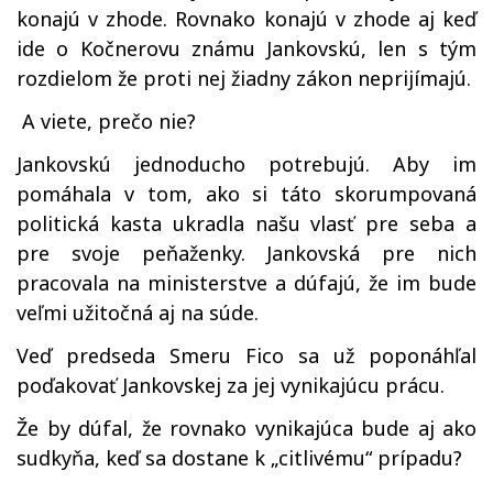
konajú v zhode. Rovnako konajú v zhode aj keď
ide o Kočnerovu známu Jankovskú, len s tým
rozdielom že proti nej žiadny zákon neprijímajú.
A viete, prečo nie?
Jankovskú jednoducho potrebujú. Aby im
pomáhala v tom, ako si táto skorumpovaná
politická kasta ukradla našu vlasť pre seba a
pre svoje peňaženky. Jankovská pre nich
pracovala na ministerstve a dúfajú, že im bude
veľmi užitočná aj na súde.
Veď predseda Smeru Fico sa už poponáhľal
poďakovať Jankovskej za jej vynikajúcu prácu.
Že by dúfal, že rovnako vynikajúca bude aj ako
sudkyňa, keď sa dostane k „citlivému“ prípadu?