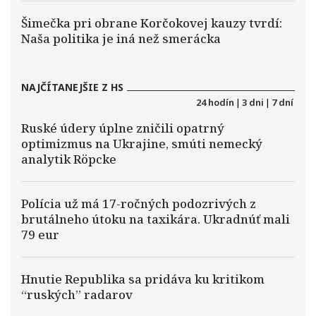
Šimečka pri obrane Korčokovej kauzy tvrdí:
Naša politika je iná než smerácka
NAJČÍTANEJŠIE Z HS
24 hodín
|
3 dni
|
7 dní
Ruské údery úplne zničili opatrný
optimizmus na Ukrajine, smúti nemecký
analytik Röpcke
Polícia už má 17-ročných podozrivých z
brutálneho útoku na taxikára. Ukradnúť mali
79 eur
Hnutie Republika sa pridáva ku kritikom
“ruských” radarov