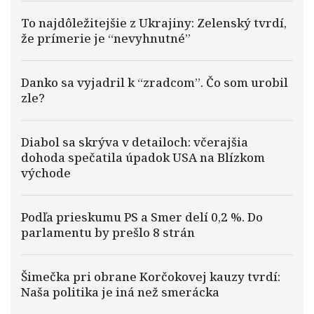
To najdôležitejšie z Ukrajiny: Zelenský tvrdí,
že prímerie je “nevyhnutné”
Danko sa vyjadril k “zradcom”. Čo som urobil
zle?
Diabol sa skrýva v detailoch: včerajšia
dohoda spečatila úpadok USA na Blízkom
východe
Podľa prieskumu PS a Smer delí 0,2 %. Do
parlamentu by prešlo 8 strán
Šimečka pri obrane Korčokovej kauzy tvrdí:
Naša politika je iná než smerácka