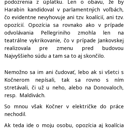
podozrenia z úplatku. Len o obavu, že by
Harabin kandidoval v parlamentných voľbách,
čo evidentne nevyhovuje ani tzv. koalícií, ani tzv.
opozícií. Opozícia sa rovnako ako v prípade
odvolávania Pellegriniho zmohla len na
teatrálne vykrikovanie, čo v prípade Jankovskej
realizovala pre zmenu pred budovou
Najvyššieho súdu a tam sa to aj skončilo.
Nemožno sa im ani čudovať, lebo ak si všetci s
Kočnerom nepísali, tak sa rovno s ním
stretávali, či už u neho, alebo na Donovaloch,
resp.
Maldivách.
So mnou však Kočner v električke do práce
nechodil.
Ak teda ide o moju osobu, opozícia aj koalícia