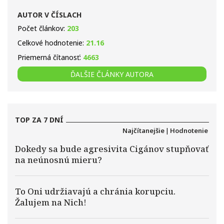
AUTOR V ČÍSLACH
Počet článkov:
203
Celkové hodnotenie:
21.16
Priemerná čítanosť:
4663
ĎALŠIE ČLÁNKY AUTORA
TOP ZA 7 DNÍ
Najčítanejšie
|
Hodnotenie
Dokedy sa bude agresivita Cigánov stupňovať
na neúnosnú mieru?
To Oni udržiavajú a chránia korupciu.
Žalujem na Nich!