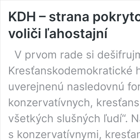
KDH – strana pokrytc
voliči ľahostajní
V prvom rade si dešifruj
Kresťanskodemokratické hn
uverejnenú nasledovnú for
konzervatívnych, kresťan
všetkých slušných ľudí“.
s konzervatívnymi, kresťa