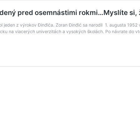
dený pred osemnástimi rokmi…Myslíte si, 
l jeden z výrokov Đinđića. Zoran Đinđić sa narodil 1. augusta 1952
cku na viacerých univerzitách a vysokých školách. Po návrate do vt