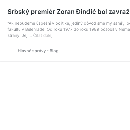
Srbský premiér Zoran Đinđić bol zavraž
“Ak nebudeme úspešní v politike, jediný dôvod sme my sami”, bo
fakultu v Belehrade. Od roku 1977 do roku 1989 pôsobil v Neme
Srbský
strany. Jej …
Čítať ďalej
premiér
Zoran
Hlavné správy - Blog
Đinđić
bol
zavraždený
pred
osemnástimi
rokmi…
Myslíte
si,
že
sa
to
na
Slovensku