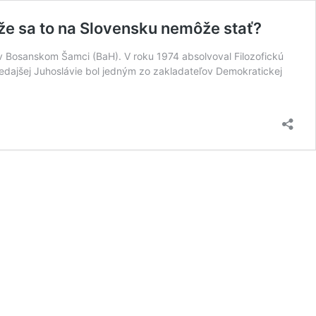
že sa to na Slovensku nemôže stať?
 v Bosanskom Šamci (BaH). V roku 1974 absolvoval Filozofickú
edajšej Juhoslávie bol jedným zo zakladateľov Demokratickej